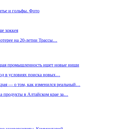
атье и гольфы. Фото
ше хоккея
лотерее на 20-летии Трассы…
ющая промышленность ищет новые ниши
год в условиях поиска новых…
рая — о том, как изменился реальный…
на продукты в Алтайском крае за…
гие университеты. Комментарий…