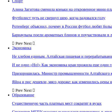
Спорт
Алина Загитова сменила коньки на откровенное мини-пл
Футболист чуть не свернул шею, когда радовался голу
Ротенберг объяснил, почему в России футбол любят боль
Барнаульцы поели ароматных блинов и поучаствовали в 
Prev
Next
Экономика
Не хлебом единым. Алтайская пищевая и перерабатыва
И не одно «Но!» Как экономика края прожила еще один 
Прихорошилась. Министр промышленности Алтайского к
Яйца и рис дешевле, мясо дороже: как изменились цены 
Prev
Next
Образование
Существенную часть платных мест сократят в вузах
Студентов МГПУ массово вынуждают перевестись в дру