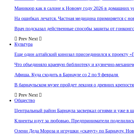
Маникюр как в салоне к Новому году 2026 в домашних у
На ошибках лечатся. Частная медицина примиряется с н
Врач подсказал действенные способы защиты от гонконг
Prev
Next
Культура
Еще один алтайский кинозал присоединился к проекту «
Что объединяло краевую библиотеку и кузнечно-механи
Афиша. Куда сходить в Барнауле со 2 по 9 февраля
В барнаульском музее пройдет лекция о древних крепост
Prev
Next
Общество
Центральный район Барнаула засверкал огнями и уже в ш
Клиенты идут за любовью. Предприниматели поделились 
Олени Деда Мороза и игрушки «скачут» по Барнаулу. Но