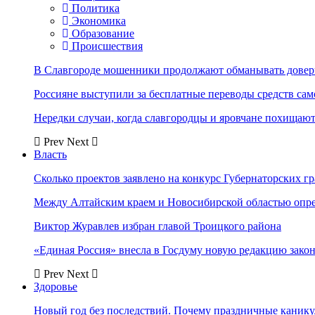
Политика
Экономика
Образование
Происшествия
В Славгороде мошенники продолжают обманывать довер
Россияне выступили за бесплатные переводы средств сам
Нередки случаи, когда славгородцы и яровчане похищают
Prev
Next
Власть
Сколько проектов заявлено на конкурс Губернаторских гр
Между Алтайским краем и Новосибирской областью опр
Виктор Журавлев избран главой Троицкого района
«Единая Россия» внесла в Госдуму новую редакцию закон
Prev
Next
Здоровье
Новый год без последствий. Почему праздничные каник