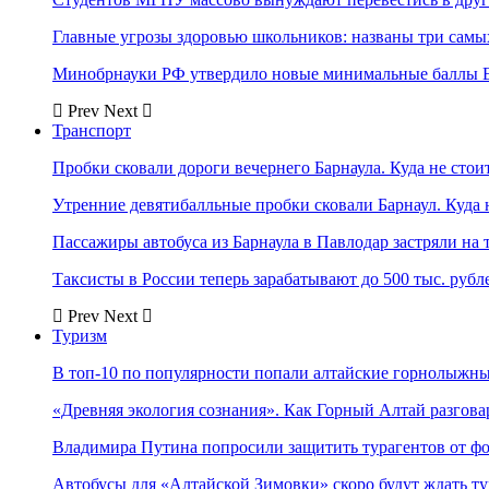
Главные угрозы здоровью школьников: названы три самых
Минобрнауки РФ утвердило новые минимальные баллы Е
Prev
Next
Транспорт
Пробки сковали дороги вечернего Барнаула. Куда не стоит
Утренние девятибалльные пробки сковали Барнаул. Куда н
Пассажиры автобуса из Барнаула в Павлодар застряли на 
Таксисты в России теперь зарабатывают до 500 тыс. рубл
Prev
Next
Туризм
В топ-10 по популярности попали алтайские горнолыжн
«Древняя экология сознания». Как Горный Алтай разгова
Владимира Путина попросили защитить турагентов от ф
Автобусы для «Алтайской Зимовки» скоро будут ждать ту