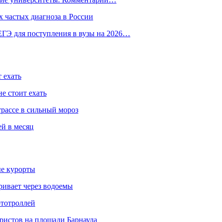
 частых диагноза в России
ГЭ для поступления в вузы на 2026…
 ехать
е стоит ехать
трассе в сильный мороз
ей в месяц
ые курорты
ривает через водоемы
ототроллей
ристов на площади Барнаула