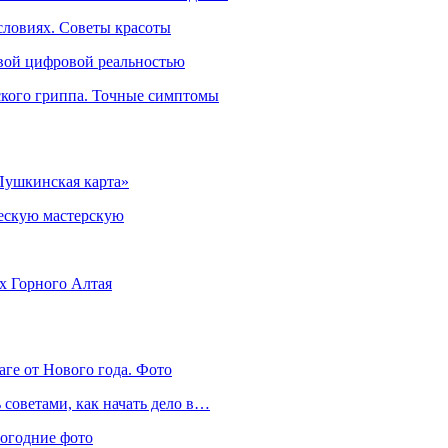
словиях. Советы красоты
овой цифровой реальностью
ского гриппа. Точные симптомы
Пушкинская карта»
ческую мастерскую
ях Горного Алтая
аге от Нового года. Фото
советами, как начать дело в…
вогодние фото