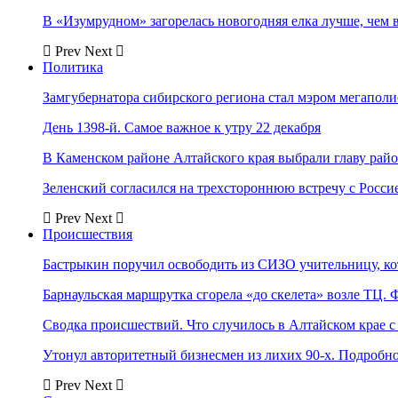
В «Изумрудном» загорелась новогодняя елка лучше, чем 
Prev
Next
Политика
Замгубернатора сибирского региона стал мэром мегаполи
День 1398-й. Самое важное к утру 22 декабря
В Каменском районе Алтайского края выбрали главу рай
Зеленский согласился на трехстороннюю встречу с Росси
Prev
Next
Происшествия
Бастрыкин поручил освободить из СИЗО учительницу, 
Барнаульская маршрутка сгорела «до скелета» возле ТЦ. 
Сводка происшествий. Что случилось в Алтайском крае с 
Утонул авторитетный бизнесмен из лихих 90-х. Подробн
Prev
Next