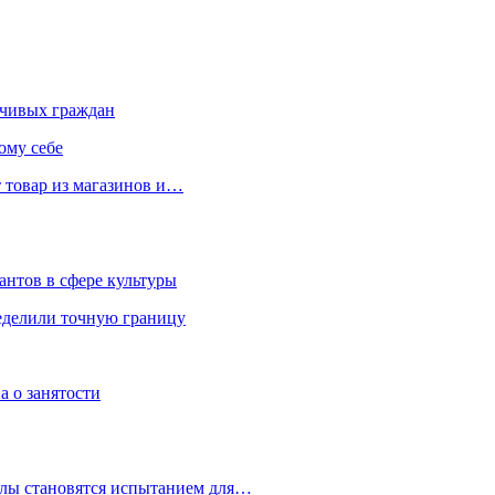
чивых граждан
ому себе
 товар из магазинов и…
антов в сфере культуры
еделили точную границу
а о занятости
улы становятся испытанием для…