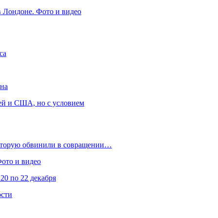
в Лондоне. Фото и видео
са
она
ей и США, но с условием
которую обвинили в совращении…
Фото и видео
20 по 22 декабря
ости