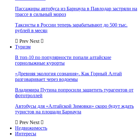
Пассажиры автобуса из Барнаула в Павлодар застряли на
трассе в сильный мороз
Таксисты в России теперь зарабатывают до 500 тыс.
рублей в месяц
Prev
Next
Туризм
В топ-10 по популярности попали алтайские
горнолыжные курорты
«Древняя экология сознания». Как Горный Алтай
разговаривает через водоемы
Владимира Путина попросили защитить турагентов от
фототроллей
Автобусы для «Алтайской Зимовки» скоро будут ждать
туристов на площади Барнаула
Prev
Next
Недвижимость
Интересы