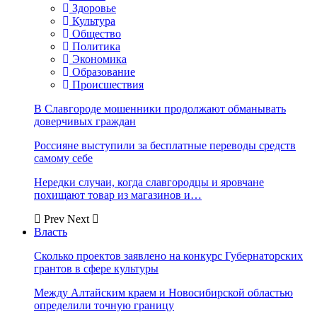
Здоровье
Культура
Общество
Политика
Экономика
Образование
Происшествия
В Славгороде мошенники продолжают обманывать
доверчивых граждан
Россияне выступили за бесплатные переводы средств
самому себе
Нередки случаи, когда славгородцы и яровчане
похищают товар из магазинов и…
Prev
Next
Власть
Сколько проектов заявлено на конкурс Губернаторских
грантов в сфере культуры
Между Алтайским краем и Новосибирской областью
определили точную границу