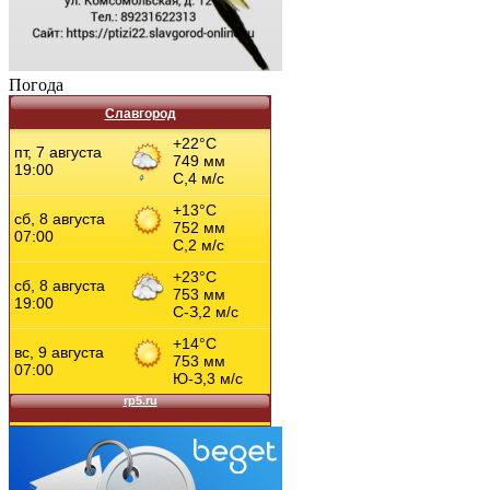
Погода
Славгород