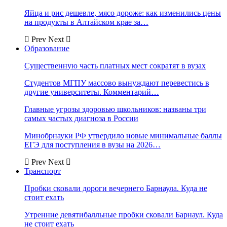
Яйца и рис дешевле, мясо дороже: как изменились цены
на продукты в Алтайском крае за…
Prev
Next
Образование
Существенную часть платных мест сократят в вузах
Студентов МГПУ массово вынуждают перевестись в
другие университеты. Комментарий…
Главные угрозы здоровью школьников: названы три
самых частых диагноза в России
Минобрнауки РФ утвердило новые минимальные баллы
ЕГЭ для поступления в вузы на 2026…
Prev
Next
Транспорт
Пробки сковали дороги вечернего Барнаула. Куда не
стоит ехать
Утренние девятибалльные пробки сковали Барнаул. Куда
не стоит ехать