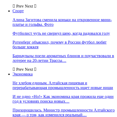
Prev
Next
Спорт
Алина Загитова сменила коньки на откровенное мини-
платье и гольфы. Фото
Футболист чуть не свернул шею, когда радовался голу
Ротенберг объяснил, почему в России футбол любят
больше хоккея
Барнаульцы поели ароматных блинов и поучаствовали в
лотерее на 20-летии Трассы…
Prev
Next
Экономика
Не хлебом единым. Алтайская пищевая и
перерабатывающая промышленность ищет новые ниши
И не одно «Но!» Как экономика края прожила еще один
год в условиях поиска новых…
Прихорошилась. Министр промышленности Алтайского
края — о том, как изменился реальный…