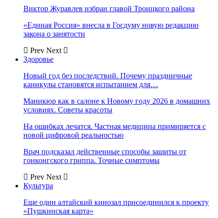
Виктор Журавлев избран главой Троицкого района
«Единая Россия» внесла в Госдуму новую редакцию
закона о занятости
Prev
Next
Здоровье
Новый год без последствий. Почему праздничные
каникулы становятся испытанием для…
Маникюр как в салоне к Новому году 2026 в домашних
условиях. Советы красоты
На ошибках лечатся. Частная медицина примиряется с
новой цифровой реальностью
Врач подсказал действенные способы защиты от
гонконгского гриппа. Точные симптомы
Prev
Next
Культура
Еще один алтайский кинозал присоединился к проекту
«Пушкинская карта»