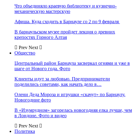
Что объединяло краевую библиотеку и кузнечно-
механическую мастерскую
Афиша. Куда сходить в Барнауле со 2 по 9 февраля
В барнаульском музее пройдет лекция о древних
крепостях Горного Алтая
Prev
Next
Общество
Центральный район Барнаула засверкал огнями и уже в
шаге от Нового года. Фото
Клиенты идут за любовью. Предприниматели
поделились советами, как начать дело в…
Олени Деда Мороза и игрушки «скачут» по Барнаулу.
Новогодние фото
В «Изумрудном» загорелась новогодняя елка лучше, чем
в Лондоне. Фото и видео
Prev
Next
Политика