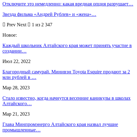
Отключите это немедленно: какая вредная опция разрушает…
Звезда фильма «Андрей Рублев» и «жена»…
Prev
Next
1 из 2 347
Новое:
Каждый школьник Алтайского края может принять участие в
создании…
Июл 22, 2022
Благородный самурай. Минивэн Toyota Esquire продают за 2
млн рублей в …
Мар 28, 2023
Стало известно, когда начнутся весенние каникулы в школах
Алтайского…
Мар 21, 2023
Глава Минпромэнерго Алтайского края назвал лучшие
промышленные…