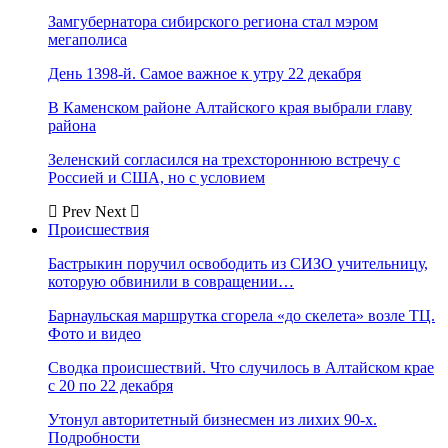
Замгубернатора сибирского региона стал мэром
мегаполиса
День 1398-й. Самое важное к утру 22 декабря
В Каменском районе Алтайского края выбрали главу
района
Зеленский согласился на трехстороннюю встречу с
Россией и США, но с условием
Prev
Next
Происшествия
Бастрыкин поручил освободить из СИЗО учительницу,
которую обвинили в совращении…
Барнаульская маршрутка сгорела «до скелета» возле ТЦ.
Фото и видео
Сводка происшествий. Что случилось в Алтайском крае
с 20 по 22 декабря
Утонул авторитетный бизнесмен из лихих 90-х.
Подробности