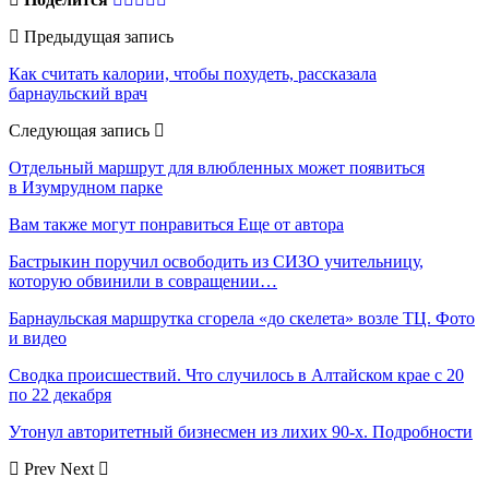
Предыдущая запись
Как считать калории, чтобы похудеть, рассказала
барнаульский врач
Следующая запись
Отдельный маршрут для влюбленных может появиться
в Изумрудном парке
Вам также могут понравиться
Еще от автора
Бастрыкин поручил освободить из СИЗО учительницу,
которую обвинили в совращении…
Барнаульская маршрутка сгорела «до скелета» возле ТЦ. Фото
и видео
Сводка происшествий. Что случилось в Алтайском крае с 20
по 22 декабря
Утонул авторитетный бизнесмен из лихих 90-х. Подробности
Prev
Next