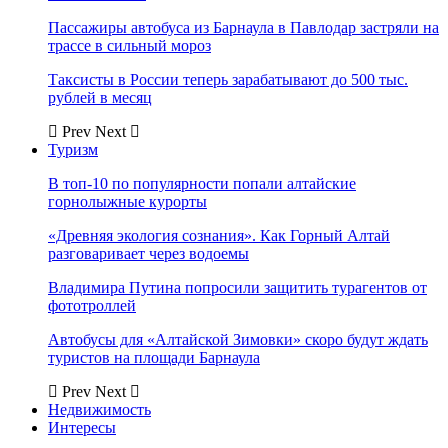
Пассажиры автобуса из Барнаула в Павлодар застряли на
трассе в сильный мороз
Таксисты в России теперь зарабатывают до 500 тыс.
рублей в месяц
Prev
Next
Туризм
В топ-10 по популярности попали алтайские
горнолыжные курорты
«Древняя экология сознания». Как Горный Алтай
разговаривает через водоемы
Владимира Путина попросили защитить турагентов от
фототроллей
Автобусы для «Алтайской Зимовки» скоро будут ждать
туристов на площади Барнаула
Prev
Next
Недвижимость
Интересы