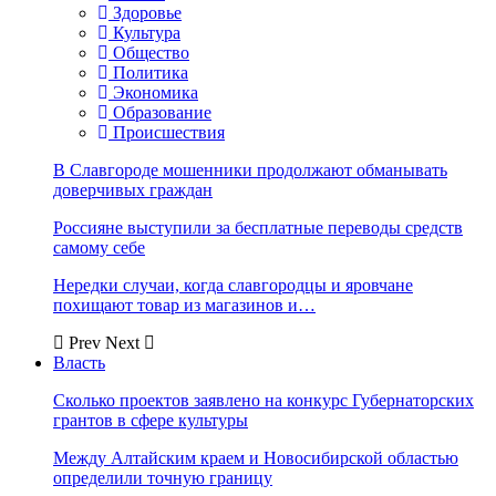
Здоровье
Культура
Общество
Политика
Экономика
Образование
Происшествия
В Славгороде мошенники продолжают обманывать
доверчивых граждан
Россияне выступили за бесплатные переводы средств
самому себе
Нередки случаи, когда славгородцы и яровчане
похищают товар из магазинов и…
Prev
Next
Власть
Сколько проектов заявлено на конкурс Губернаторских
грантов в сфере культуры
Между Алтайским краем и Новосибирской областью
определили точную границу