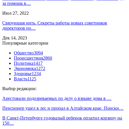
за помощь в…
Июл 27, 2022
Связующая нить. Секреты работы новых советников
директоров по…
Дек 14, 2023
Популярные категории
Общество
3094
Происшествия
2860
Политика
1417
Экономика
1272
Здоровье
1234
Власть
1125
Выбор редакции:
Арестовали подозреваемых по делу о взрыве дома в …
Пенсионер ушел в лес и пропал в Алтайском крае. Поиски…
В Санкт-Петербурге годовалый ребенок оплатил корзину на
150…