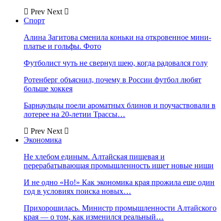
Prev
Next
Спорт
Алина Загитова сменила коньки на откровенное мини-
платье и гольфы. Фото
Футболист чуть не свернул шею, когда радовался голу
Ротенберг объяснил, почему в России футбол любят
больше хоккея
Барнаульцы поели ароматных блинов и поучаствовали в
лотерее на 20-летии Трассы…
Prev
Next
Экономика
Не хлебом единым. Алтайская пищевая и
перерабатывающая промышленность ищет новые ниши
И не одно «Но!» Как экономика края прожила еще один
год в условиях поиска новых…
Прихорошилась. Министр промышленности Алтайского
края — о том, как изменился реальный…