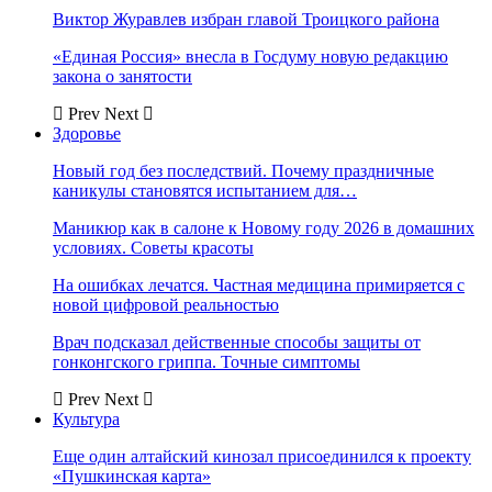
Виктор Журавлев избран главой Троицкого района
«Единая Россия» внесла в Госдуму новую редакцию
закона о занятости
Prev
Next
Здоровье
Новый год без последствий. Почему праздничные
каникулы становятся испытанием для…
Маникюр как в салоне к Новому году 2026 в домашних
условиях. Советы красоты
На ошибках лечатся. Частная медицина примиряется с
новой цифровой реальностью
Врач подсказал действенные способы защиты от
гонконгского гриппа. Точные симптомы
Prev
Next
Культура
Еще один алтайский кинозал присоединился к проекту
«Пушкинская карта»