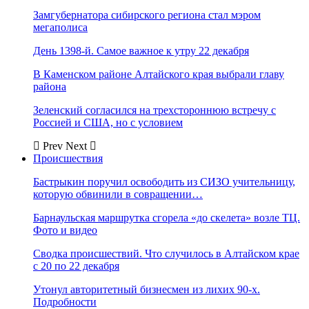
Замгубернатора сибирского региона стал мэром
мегаполиса
День 1398-й. Самое важное к утру 22 декабря
В Каменском районе Алтайского края выбрали главу
района
Зеленский согласился на трехстороннюю встречу с
Россией и США, но с условием
Prev
Next
Происшествия
Бастрыкин поручил освободить из СИЗО учительницу,
которую обвинили в совращении…
Барнаульская маршрутка сгорела «до скелета» возле ТЦ.
Фото и видео
Сводка происшествий. Что случилось в Алтайском крае
с 20 по 22 декабря
Утонул авторитетный бизнесмен из лихих 90-х.
Подробности