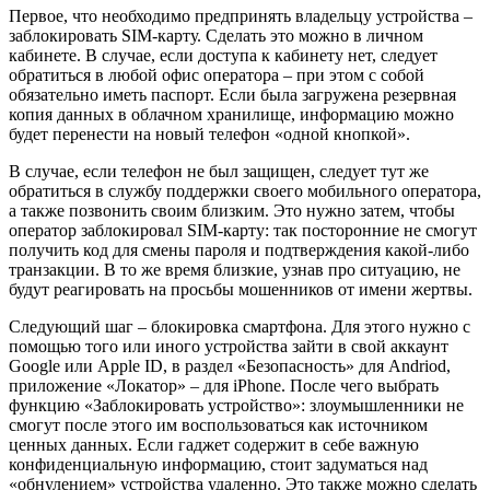
Первое, что необходимо предпринять владельцу устройства –
заблокировать SIM-карту. Сделать это можно в личном
кабинете. В случае, если доступа к кабинету нет, следует
обратиться в любой офис оператора – при этом с собой
обязательно иметь паспорт. Если была загружена резервная
копия данных в облачном хранилище, информацию можно
будет перенести на новый телефон «одной кнопкой».
В случае, если телефон не был защищен, следует тут же
обратиться в службу поддержки своего мобильного оператора,
а также позвонить своим близким. Это нужно затем, чтобы
оператор заблокировал SIM-карту: так посторонние не смогут
получить код для смены пароля и подтверждения какой-либо
транзакции. В то же время близкие, узнав про ситуацию, не
будут реагировать на просьбы мошенников от имени жертвы.
Следующий шаг – блокировка смартфона. Для этого нужно с
помощью того или иного устройства зайти в свой аккаунт
Google или Apple ID, в раздел «Безопасность» для Andriod,
приложение «Локатор» – для iPhone. После чего выбрать
функцию «Заблокировать устройство»: злоумышленники не
смогут после этого им воспользоваться как источником
ценных данных. Если гаджет содержит в себе важную
конфиденциальную информацию, стоит задуматься над
«обнулением» устройства удаленно. Это также можно сделать