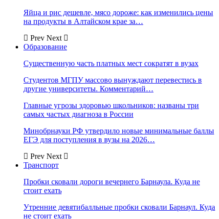
Яйца и рис дешевле, мясо дороже: как изменились цены
на продукты в Алтайском крае за…
Prev
Next
Образование
Существенную часть платных мест сократят в вузах
Студентов МГПУ массово вынуждают перевестись в
другие университеты. Комментарий…
Главные угрозы здоровью школьников: названы три
самых частых диагноза в России
Минобрнауки РФ утвердило новые минимальные баллы
ЕГЭ для поступления в вузы на 2026…
Prev
Next
Транспорт
Пробки сковали дороги вечернего Барнаула. Куда не
стоит ехать
Утренние девятибалльные пробки сковали Барнаул. Куда
не стоит ехать