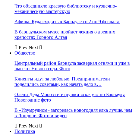
Что объединяло краевую библиотеку и кузнечно-
механическую мастерскую
Афиша. Куда сходить в Барнауле со 2 по 9 февраля
В барнаульском музее пройдет лекция о древних
крепостях Горного Алтая
Prev
Next
Общество
Центральный район Барнаула засверкал огнями и уже в
шаге от Нового года. Фото
Клиенты идут за любовью. Предприниматели
поделились советами, как начать дело в…
Олени Деда Мороза и игрушки «скачут» по Барнаулу.
Новогодние фото
В «Изумрудном» загорелась новогодняя елка лучше, чем
в Лондоне. Фото и видео
Prev
Next
Политика