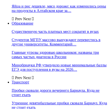
Яйца и рис дешевле, мясо дороже: как изменились цены
на продукты в Алтайском крае за…
Prev
Next
Образование
Существенную часть платных мест сократят в вузах
Студентов МГПУ массово вынуждают перевестись в
другие университеты. Комментарий…
Главные угрозы здоровью школьников: названы три
самых частых диагноза в России
Минобрнауки РФ утвердило новые минимальные баллы
ЕГЭ для поступления в вузы на 2026…
Prev
Next
Транспорт
Пробки сковали дороги вечернего Барнаула. Куда не
стоит ехать
Утренние девятибалльные пробки сковали Барнаул. Куда
не стоит ехать