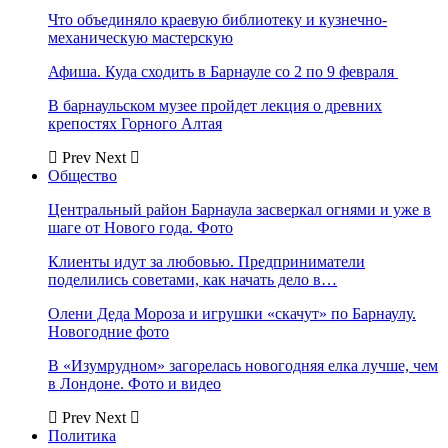
Что объединяло краевую библиотеку и кузнечно-
механическую мастерскую
Афиша. Куда сходить в Барнауле со 2 по 9 февраля
В барнаульском музее пройдет лекция о древних
крепостях Горного Алтая
Prev
Next
Общество
Центральный район Барнаула засверкал огнями и уже в
шаге от Нового года. Фото
Клиенты идут за любовью. Предприниматели
поделились советами, как начать дело в…
Олени Деда Мороза и игрушки «скачут» по Барнаулу.
Новогодние фото
В «Изумрудном» загорелась новогодняя елка лучше, чем
в Лондоне. Фото и видео
Prev
Next
Политика