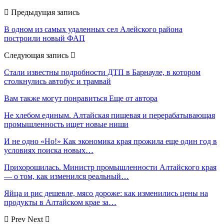
Предыдущая запись
В одном из самых удаленных сел Алейского района
построили новый ФАП
Следующая запись
Стали известны подробности ДТП в Барнауле, в котором
столкнулись автобус и трамвай
Вам также могут понравиться
Еще от автора
Не хлебом единым. Алтайская пищевая и перерабатывающая
промышленность ищет новые ниши
И не одно «Но!» Как экономика края прожила еще один год в
условиях поиска новых…
Прихорошилась. Министр промышленности Алтайского края
— о том, как изменился реальный…
Яйца и рис дешевле, мясо дороже: как изменились цены на
продукты в Алтайском крае за…
Prev
Next