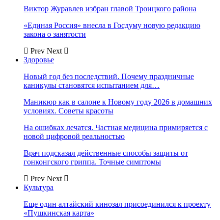
Виктор Журавлев избран главой Троицкого района
«Единая Россия» внесла в Госдуму новую редакцию
закона о занятости
Prev
Next
Здоровье
Новый год без последствий. Почему праздничные
каникулы становятся испытанием для…
Маникюр как в салоне к Новому году 2026 в домашних
условиях. Советы красоты
На ошибках лечатся. Частная медицина примиряется с
новой цифровой реальностью
Врач подсказал действенные способы защиты от
гонконгского гриппа. Точные симптомы
Prev
Next
Культура
Еще один алтайский кинозал присоединился к проекту
«Пушкинская карта»