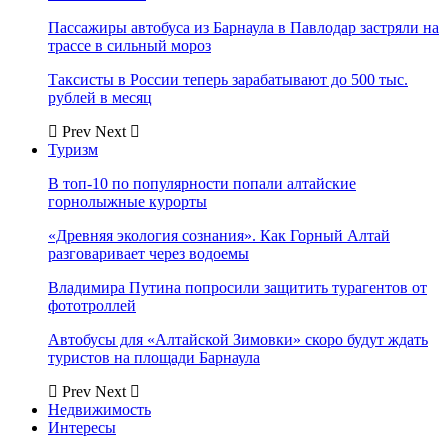
Пассажиры автобуса из Барнаула в Павлодар застряли на
трассе в сильный мороз
Таксисты в России теперь зарабатывают до 500 тыс.
рублей в месяц
Prev
Next
Туризм
В топ-10 по популярности попали алтайские
горнолыжные курорты
«Древняя экология сознания». Как Горный Алтай
разговаривает через водоемы
Владимира Путина попросили защитить турагентов от
фототроллей
Автобусы для «Алтайской Зимовки» скоро будут ждать
туристов на площади Барнаула
Prev
Next
Недвижимость
Интересы