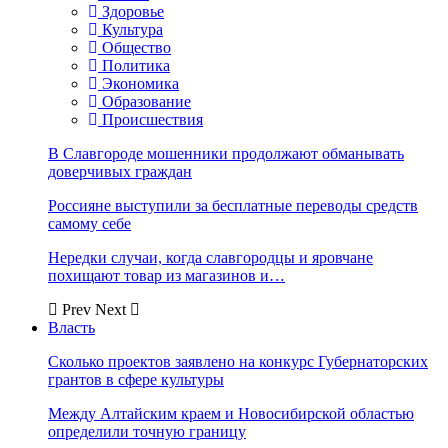
Здоровье
Культура
Общество
Политика
Экономика
Образование
Происшествия
В Славгороде мошенники продолжают обманывать
доверчивых граждан
Россияне выступили за бесплатные переводы средств
самому себе
Нередки случаи, когда славгородцы и яровчане
похищают товар из магазинов и…
Prev
Next
Власть
Сколько проектов заявлено на конкурс Губернаторских
грантов в сфере культуры
Между Алтайским краем и Новосибирской областью
определили точную границу