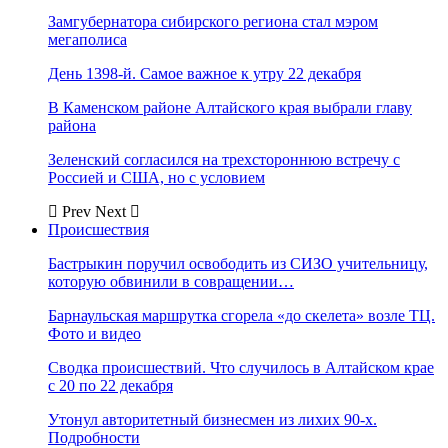
Замгубернатора сибирского региона стал мэром
мегаполиса
День 1398-й. Самое важное к утру 22 декабря
В Каменском районе Алтайского края выбрали главу
района
Зеленский согласился на трехстороннюю встречу с
Россией и США, но с условием
Prev
Next
Происшествия
Бастрыкин поручил освободить из СИЗО учительницу,
которую обвинили в совращении…
Барнаульская маршрутка сгорела «до скелета» возле ТЦ.
Фото и видео
Сводка происшествий. Что случилось в Алтайском крае
с 20 по 22 декабря
Утонул авторитетный бизнесмен из лихих 90-х.
Подробности