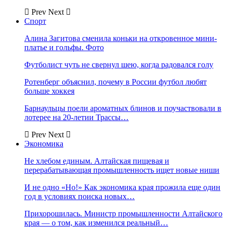
Prev
Next
Спорт
Алина Загитова сменила коньки на откровенное мини-
платье и гольфы. Фото
Футболист чуть не свернул шею, когда радовался голу
Ротенберг объяснил, почему в России футбол любят
больше хоккея
Барнаульцы поели ароматных блинов и поучаствовали в
лотерее на 20-летии Трассы…
Prev
Next
Экономика
Не хлебом единым. Алтайская пищевая и
перерабатывающая промышленность ищет новые ниши
И не одно «Но!» Как экономика края прожила еще один
год в условиях поиска новых…
Прихорошилась. Министр промышленности Алтайского
края — о том, как изменился реальный…