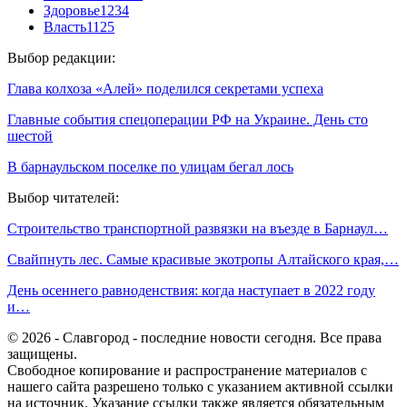
Здоровье
1234
Власть
1125
Выбор редакции:
Глава колхоза «Алей» поделился секретами успеха
Главные события спецоперации РФ на Украине. День сто
шестой
В барнаульском поселке по улицам бегал лось
Выбор читателей:
Строительство транспортной развязки на въезде в Барнаул…
Свайпнуть лес. Самые красивые экотропы Алтайского края,…
День осеннего равноденствия: когда наступает в 2022 году
и…
© 2026 - Славгород - последние новости сегодня. Все права
защищены.
Свободное копирование и распространение материалов с
нашего сайта разрешено только с указанием активной ссылки
на источник. Указание ссылки также является обязательным