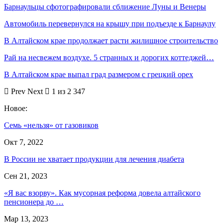
Барнаульцы сфотографировали сближение Луны и Венеры
Автомобиль перевернулся на крышу при подъезде к Барнаулу
В Алтайском крае продолжает расти жилищное строительство
Рай на несвежем воздухе. 5 странных и дорогих коттеджей…
В Алтайском крае выпал град размером с грецкий орех
Prev
Next
1 из 2 347
Новое:
Семь «нельзя» от газовиков
Окт 7, 2022
В России не хватает продукции для лечения диабета
Сен 21, 2023
«Я вас взорву». Как мусорная реформа довела алтайского
пенсионера до …
Мар 13, 2023