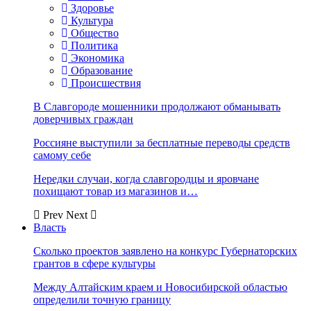
Здоровье
Культура
Общество
Политика
Экономика
Образование
Происшествия
В Славгороде мошенники продолжают обманывать
доверчивых граждан
Россияне выступили за бесплатные переводы средств
самому себе
Нередки случаи, когда славгородцы и яровчане
похищают товар из магазинов и…
Prev
Next
Власть
Сколько проектов заявлено на конкурс Губернаторских
грантов в сфере культуры
Между Алтайским краем и Новосибирской областью
определили точную границу