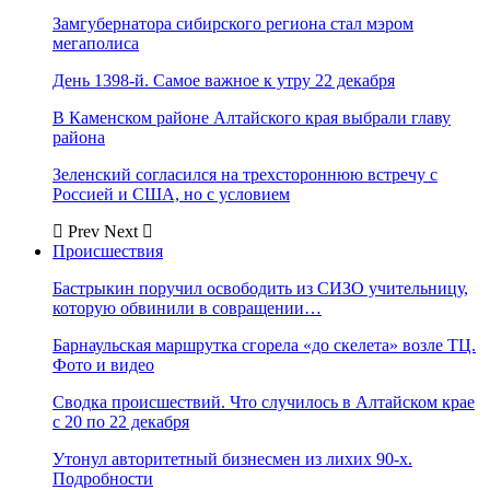
Замгубернатора сибирского региона стал мэром
мегаполиса
День 1398-й. Самое важное к утру 22 декабря
В Каменском районе Алтайского края выбрали главу
района
Зеленский согласился на трехстороннюю встречу с
Россией и США, но с условием
Prev
Next
Происшествия
Бастрыкин поручил освободить из СИЗО учительницу,
которую обвинили в совращении…
Барнаульская маршрутка сгорела «до скелета» возле ТЦ.
Фото и видео
Сводка происшествий. Что случилось в Алтайском крае
с 20 по 22 декабря
Утонул авторитетный бизнесмен из лихих 90-х.
Подробности