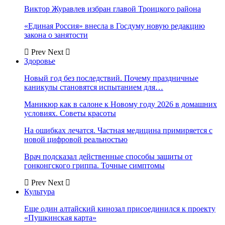
Виктор Журавлев избран главой Троицкого района
«Единая Россия» внесла в Госдуму новую редакцию
закона о занятости
Prev
Next
Здоровье
Новый год без последствий. Почему праздничные
каникулы становятся испытанием для…
Маникюр как в салоне к Новому году 2026 в домашних
условиях. Советы красоты
На ошибках лечатся. Частная медицина примиряется с
новой цифровой реальностью
Врач подсказал действенные способы защиты от
гонконгского гриппа. Точные симптомы
Prev
Next
Культура
Еще один алтайский кинозал присоединился к проекту
«Пушкинская карта»