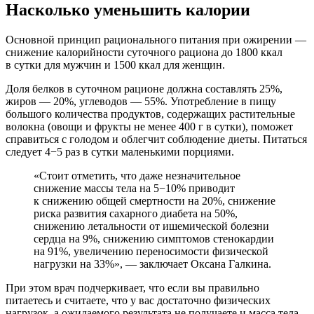
Насколько уменьшить калории
Основной принцип рационального питания при ожирении —
снижение калорийности суточного рациона до 1800 ккал
в сутки для мужчин и 1500 ккал для женщин.
Доля белков в суточном рационе должна составлять 25%,
жиров — 20%, углеводов — 55%. Употребление в пищу
большого количества продуктов, содержащих растительные
волокна (овощи и фрукты не менее 400 г в сутки), поможет
справиться с голодом и облегчит соблюдение диеты. Питаться
следует 4−5 раз в сутки маленькими порциями.
«Стоит отметить, что даже незначительное
снижение массы тела на 5−10% приводит
к снижению общей смертности на 20%, снижение
риска развития сахарного диабета на 50%,
снижению летальности от ишемической болезни
сердца на 9%, снижению симптомов стенокардии
на 91%, увеличению переносимости физической
нагрузки на 33%», — заключает Оксана Галкина.
При этом врач подчеркивает, что если вы правильно
питаетесь и считаете, что у вас достаточно физических
нагрузок, а ожидаемого результата не получаете и масса тела