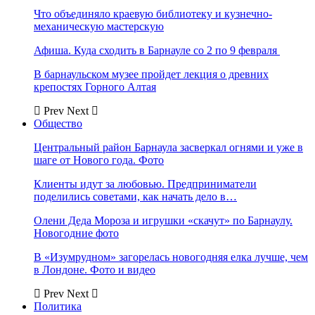
Что объединяло краевую библиотеку и кузнечно-
механическую мастерскую
Афиша. Куда сходить в Барнауле со 2 по 9 февраля
В барнаульском музее пройдет лекция о древних
крепостях Горного Алтая
Prev
Next
Общество
Центральный район Барнаула засверкал огнями и уже в
шаге от Нового года. Фото
Клиенты идут за любовью. Предприниматели
поделились советами, как начать дело в…
Олени Деда Мороза и игрушки «скачут» по Барнаулу.
Новогодние фото
В «Изумрудном» загорелась новогодняя елка лучше, чем
в Лондоне. Фото и видео
Prev
Next
Политика