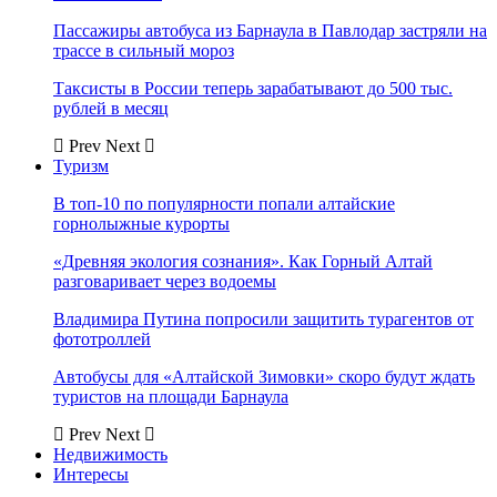
Пассажиры автобуса из Барнаула в Павлодар застряли на
трассе в сильный мороз
Таксисты в России теперь зарабатывают до 500 тыс.
рублей в месяц
Prev
Next
Туризм
В топ-10 по популярности попали алтайские
горнолыжные курорты
«Древняя экология сознания». Как Горный Алтай
разговаривает через водоемы
Владимира Путина попросили защитить турагентов от
фототроллей
Автобусы для «Алтайской Зимовки» скоро будут ждать
туристов на площади Барнаула
Prev
Next
Недвижимость
Интересы