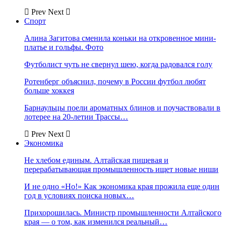
Prev
Next
Спорт
Алина Загитова сменила коньки на откровенное мини-
платье и гольфы. Фото
Футболист чуть не свернул шею, когда радовался голу
Ротенберг объяснил, почему в России футбол любят
больше хоккея
Барнаульцы поели ароматных блинов и поучаствовали в
лотерее на 20-летии Трассы…
Prev
Next
Экономика
Не хлебом единым. Алтайская пищевая и
перерабатывающая промышленность ищет новые ниши
И не одно «Но!» Как экономика края прожила еще один
год в условиях поиска новых…
Прихорошилась. Министр промышленности Алтайского
края — о том, как изменился реальный…