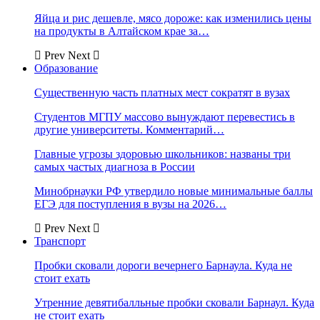
Яйца и рис дешевле, мясо дороже: как изменились цены
на продукты в Алтайском крае за…
Prev
Next
Образование
Существенную часть платных мест сократят в вузах
Студентов МГПУ массово вынуждают перевестись в
другие университеты. Комментарий…
Главные угрозы здоровью школьников: названы три
самых частых диагноза в России
Минобрнауки РФ утвердило новые минимальные баллы
ЕГЭ для поступления в вузы на 2026…
Prev
Next
Транспорт
Пробки сковали дороги вечернего Барнаула. Куда не
стоит ехать
Утренние девятибалльные пробки сковали Барнаул. Куда
не стоит ехать