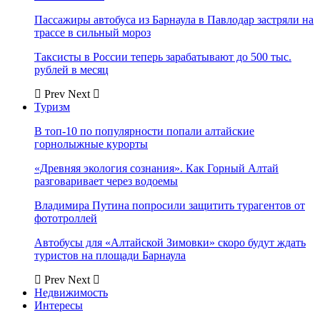
Пассажиры автобуса из Барнаула в Павлодар застряли на
трассе в сильный мороз
Таксисты в России теперь зарабатывают до 500 тыс.
рублей в месяц
Prev
Next
Туризм
В топ-10 по популярности попали алтайские
горнолыжные курорты
«Древняя экология сознания». Как Горный Алтай
разговаривает через водоемы
Владимира Путина попросили защитить турагентов от
фототроллей
Автобусы для «Алтайской Зимовки» скоро будут ждать
туристов на площади Барнаула
Prev
Next
Недвижимость
Интересы