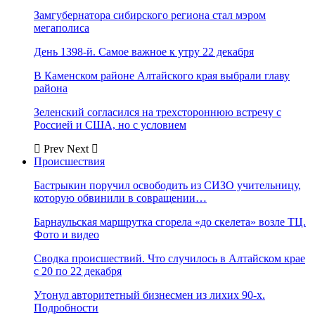
Замгубернатора сибирского региона стал мэром
мегаполиса
День 1398-й. Самое важное к утру 22 декабря
В Каменском районе Алтайского края выбрали главу
района
Зеленский согласился на трехстороннюю встречу с
Россией и США, но с условием
Prev
Next
Происшествия
Бастрыкин поручил освободить из СИЗО учительницу,
которую обвинили в совращении…
Барнаульская маршрутка сгорела «до скелета» возле ТЦ.
Фото и видео
Сводка происшествий. Что случилось в Алтайском крае
с 20 по 22 декабря
Утонул авторитетный бизнесмен из лихих 90-х.
Подробности