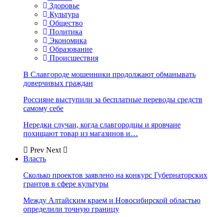
Здоровье
Культура
Общество
Политика
Экономика
Образование
Происшествия
В Славгороде мошенники продолжают обманывать
доверчивых граждан
Россияне выступили за бесплатные переводы средств
самому себе
Нередки случаи, когда славгородцы и яровчане
похищают товар из магазинов и…
Prev
Next
Власть
Сколько проектов заявлено на конкурс Губернаторских
грантов в сфере культуры
Между Алтайским краем и Новосибирской областью
определили точную границу