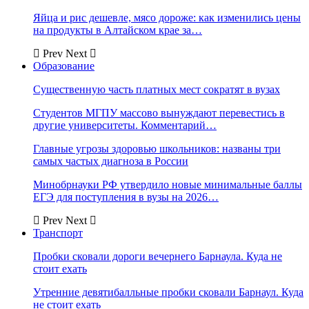
Яйца и рис дешевле, мясо дороже: как изменились цены
на продукты в Алтайском крае за…
Prev
Next
Образование
Существенную часть платных мест сократят в вузах
Студентов МГПУ массово вынуждают перевестись в
другие университеты. Комментарий…
Главные угрозы здоровью школьников: названы три
самых частых диагноза в России
Минобрнауки РФ утвердило новые минимальные баллы
ЕГЭ для поступления в вузы на 2026…
Prev
Next
Транспорт
Пробки сковали дороги вечернего Барнаула. Куда не
стоит ехать
Утренние девятибалльные пробки сковали Барнаул. Куда
не стоит ехать