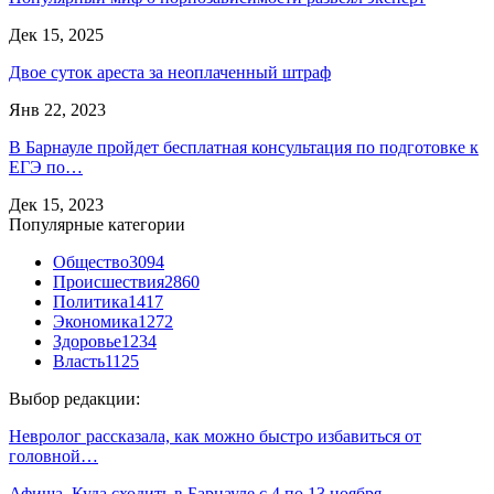
Дек 15, 2025
Двое суток ареста за неоплаченный штраф
Янв 22, 2023
В Барнауле пройдет бесплатная консультация по подготовке к
ЕГЭ по…
Дек 15, 2023
Популярные категории
Общество
3094
Происшествия
2860
Политика
1417
Экономика
1272
Здоровье
1234
Власть
1125
Выбор редакции:
Невролог рассказала, как можно быстро избавиться от
головной…
Афиша. Куда сходить в Барнауле с 4 по 13 ноября