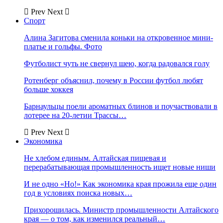
Prev
Next
Спорт
Алина Загитова сменила коньки на откровенное мини-
платье и гольфы. Фото
Футболист чуть не свернул шею, когда радовался голу
Ротенберг объяснил, почему в России футбол любят
больше хоккея
Барнаульцы поели ароматных блинов и поучаствовали в
лотерее на 20-летии Трассы…
Prev
Next
Экономика
Не хлебом единым. Алтайская пищевая и
перерабатывающая промышленность ищет новые ниши
И не одно «Но!» Как экономика края прожила еще один
год в условиях поиска новых…
Прихорошилась. Министр промышленности Алтайского
края — о том, как изменился реальный…