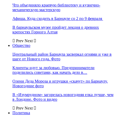
Что объединяло краевую библиотеку и кузнечно-
механическую мастерскую
Афиша. Куда сходить в Барнауле со 2 по 9 февраля
В барнаульском музее пройдет лекция о древних
крепостях Горного Алтая
Prev
Next
Общество
Центральный район Барнаула засверкал огнями и уже в
шаге от Нового года. Фото
Клиенты идут за любовью. Предприниматели
поделились советами, как начать дело в…
Олени Деда Мороза и игрушки «скачут» по Барнаулу.
Новогодние фото
В «Изумрудном» загорелась новогодняя елка лучше, чем
в Лондоне. Фото и видео
Prev
Next
Политика