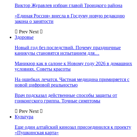
Виктор Журавлев избран главой Троицкого района
«Единая Россия» внесла в Госдуму новую редакцию
закона о занятости
Prev
Next
Здоровье
Новый год без последствий. Почему праздничные
каникулы становятся испытанием для…
Маникюр как в салоне к Новому году 2026 в домашних
условиях. Советы красоты
На ошибках лечатся. Частная медицина примиряется с
новой цифровой реальностью
Врач подсказал действенные способы защиты от
гонконгского гриппа. Точные симптомы
Prev
Next
Культура
Еще один алтайский кинозал присоединился к проекту
«Пушкинская карта»