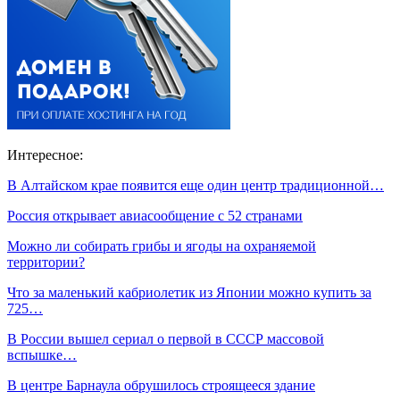
Интересное:
В Алтайском крае появится еще один центр традиционной…
Россия открывает авиасообщение с 52 странами
Можно ли собирать грибы и ягоды на охраняемой
территории?
Что за маленький кабриолетик из Японии можно купить за
725…
В России вышел сериал о первой в СССР массовой
вспышке…
В центре Барнаула обрушилось строящееся здание