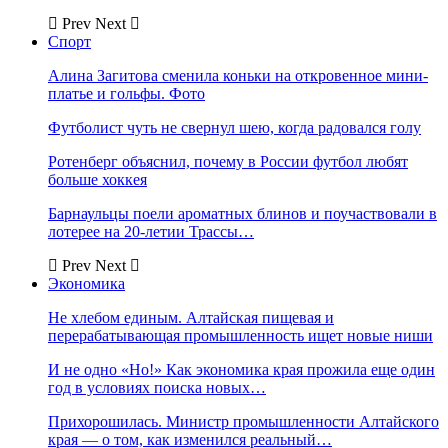
Prev
Next
Спорт
Алина Загитова сменила коньки на откровенное мини-
платье и гольфы. Фото
Футболист чуть не свернул шею, когда радовался голу
Ротенберг объяснил, почему в России футбол любят
больше хоккея
Барнаульцы поели ароматных блинов и поучаствовали в
лотерее на 20-летии Трассы…
Prev
Next
Экономика
Не хлебом единым. Алтайская пищевая и
перерабатывающая промышленность ищет новые ниши
И не одно «Но!» Как экономика края прожила еще один
год в условиях поиска новых…
Прихорошилась. Министр промышленности Алтайского
края — о том, как изменился реальный…