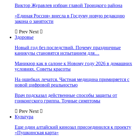
Виктор Журавлев избран главой Троицкого района
«Единая Россия» внесла в Госдуму новую редакцию
закона о занятости
Prev
Next
Здоровье
Новый год без последствий. Почему праздничные
каникулы становятся испытанием для…
Маникюр как в салоне к Новому году 2026 в домашних
условиях. Советы красоты
На ошибках лечатся. Частная медицина примиряется с
новой цифровой реальностью
Врач подсказал действенные способы защиты от
гонконгского гриппа. Точные симптомы
Prev
Next
Культура
Еще один алтайский кинозал присоединился к проекту
«Пушкинская карта»