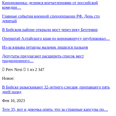
Киноновинка: делимся впечатлениями от российской
комедии…
Главные события военной спецоперации РФ. День сто
девятый
В Бийском районе открыли мост через реку Бехтемир
Оперштаб Алтайского края по коронавирусу опубликовал…
Из-за взрыва петарды мальчик лишился пальцев
Депутаты предлагают расширить список мест
традиционного…
Prev
Next
1 из 2 347
Новое:
В Бийске разыскивают 32-летнего слесаря, пропавшего пять
дней назад
Фев 16, 2023
Тете 35, вот и девочка опять: что за странные капсулы по…