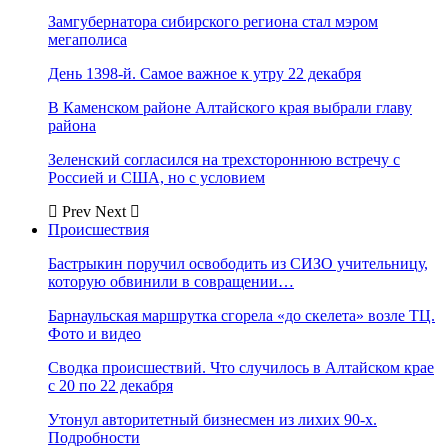
Замгубернатора сибирского региона стал мэром
мегаполиса
День 1398-й. Самое важное к утру 22 декабря
В Каменском районе Алтайского края выбрали главу
района
Зеленский согласился на трехстороннюю встречу с
Россией и США, но с условием
Prev
Next
Происшествия
Бастрыкин поручил освободить из СИЗО учительницу,
которую обвинили в совращении…
Барнаульская маршрутка сгорела «до скелета» возле ТЦ.
Фото и видео
Сводка происшествий. Что случилось в Алтайском крае
с 20 по 22 декабря
Утонул авторитетный бизнесмен из лихих 90-х.
Подробности