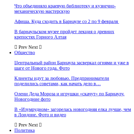
Что объединяло краевую библиотеку и кузнечно-
механическую мастерскую
Афиша. Куда сходить в Барнауле со 2 по 9 февраля
В барнаульском музее пройдет лекция о древних
крепостях Горного Алтая
Prev
Next
Общество
Центральный район Барнаула засверкал огнями и уже в
шаге от Нового года. Фото
Клиенты идут за любовью. Предприниматели
поделились советами, как начать дело в…
Олени Деда Мороза и игрушки «скачут» по Барнаулу.
Новогодние фото
В «Изумрудном» загорелась новогодняя елка лучше, чем
в Лондоне. Фото и видео
Prev
Next
Политика