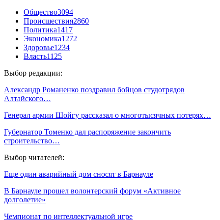
Общество
3094
Происшествия
2860
Политика
1417
Экономика
1272
Здоровье
1234
Власть
1125
Выбор редакции:
Александр Романенко поздравил бойцов студотрядов
Алтайского…
Генерал армии Шойгу рассказал о многотысячных потерях…
Губернатор Томенко дал распоряжение закончить
строительство…
Выбор читателей:
Еще один аварийный дом сносят в Барнауле
В Барнауле прошел волонтерский форум «Активное
долголетие»
Чемпионат по интеллектуальной игре