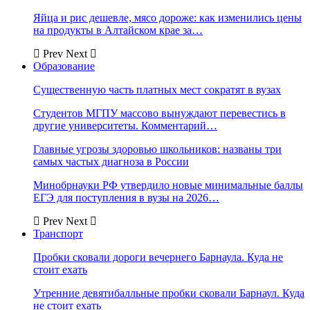
Яйца и рис дешевле, мясо дороже: как изменились цены
на продукты в Алтайском крае за…
Prev
Next
Образование
Существенную часть платных мест сократят в вузах
Студентов МГПУ массово вынуждают перевестись в
другие университеты. Комментарий…
Главные угрозы здоровью школьников: названы три
самых частых диагноза в России
Минобрнауки РФ утвердило новые минимальные баллы
ЕГЭ для поступления в вузы на 2026…
Prev
Next
Транспорт
Пробки сковали дороги вечернего Барнаула. Куда не
стоит ехать
Утренние девятибалльные пробки сковали Барнаул. Куда
не стоит ехать