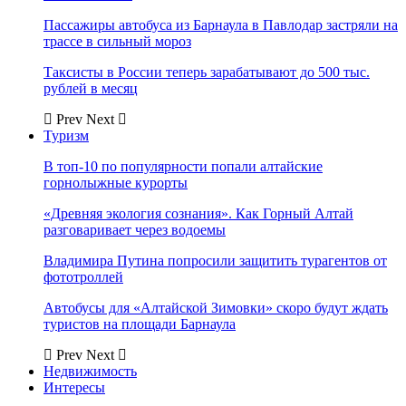
Пассажиры автобуса из Барнаула в Павлодар застряли на
трассе в сильный мороз
Таксисты в России теперь зарабатывают до 500 тыс.
рублей в месяц
Prev
Next
Туризм
В топ-10 по популярности попали алтайские
горнолыжные курорты
«Древняя экология сознания». Как Горный Алтай
разговаривает через водоемы
Владимира Путина попросили защитить турагентов от
фототроллей
Автобусы для «Алтайской Зимовки» скоро будут ждать
туристов на площади Барнаула
Prev
Next
Недвижимость
Интересы