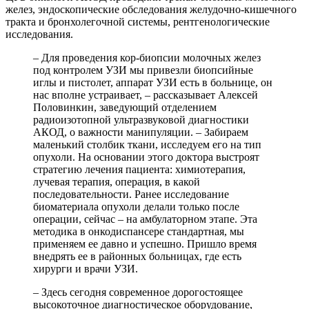
желез, эндоскопические обследования желудочно-кишечного
тракта и бронхолегочной системы, рентгенологические
исследования.
– Для проведения кор-биопсии молочных желез
под контролем УЗИ мы привезли биопсийные
иглы и пистолет, аппарат УЗИ есть в больнице, он
нас вполне устраивает, – рассказывает Алексей
Половинкин, заведующий отделением
радиоизотопной ультразвуковой диагностики
АКОД, о важности манипуляции. – Забираем
маленький столбик ткани, исследуем его на тип
опухоли. На основании этого доктора выстроят
стратегию лечения пациента: химиотерапия,
лучевая терапия, операция, в какой
последовательности. Ранее исследование
биоматериала опухоли делали только после
операции, сейчас – на амбулаторном этапе. Эта
методика в онкодиспансере стандартная, мы
применяем ее давно и успешно. Пришло время
внедрять ее в районных больницах, где есть
хирурги и врачи УЗИ.
– Здесь сегодня современное дорогостоящее
высокоточное диагностическое оборудование,