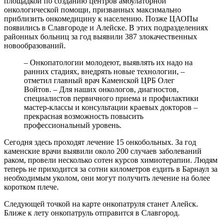
площадкой по созданию центров амбулаторной
онкологической помощи, призванных максимально
приблизить онкомедицину к населению. Позже ЦАОПы
появились в Славгороде и Алейске. В этих подразделениях
районных больниц за год выявили 387 злокачественных
новообразований.
– Онкопатологии молодеют, выявлять их надо на
ранних стадиях, внедрять новые технологии, –
отметил главный врач Каменской ЦРБ Олег
Войтов. – Для наших онкологов, диагностов,
специалистов первичного приема и профилактики
мастер-классы и консультации краевых докторов –
прекрасная возможность повысить
профессиональный уровень.
Сегодня здесь проходят лечение 15 онкобольных. За год
каменские врачи выявили около 200 случаев заболеваний
раком, провели несколько сотен курсов химиотерапии. Людям
теперь не приходится за сотни километров ездить в Барнаул за
необходимым уколом, они могут получить лечение на более
коротком плече.
Следующей точкой на карте онкопатруля станет Алейск.
Ближе к лету онкопатруль отправится в Славгород.