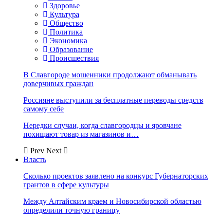
Здоровье
Культура
Общество
Политика
Экономика
Образование
Происшествия
В Славгороде мошенники продолжают обманывать
доверчивых граждан
Россияне выступили за бесплатные переводы средств
самому себе
Нередки случаи, когда славгородцы и яровчане
похищают товар из магазинов и…
Prev
Next
Власть
Сколько проектов заявлено на конкурс Губернаторских
грантов в сфере культуры
Между Алтайским краем и Новосибирской областью
определили точную границу