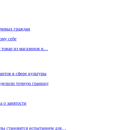
чивых граждан
ому себе
 товар из магазинов и…
антов в сфере культуры
еделили точную границу
а о занятости
улы становятся испытанием для…