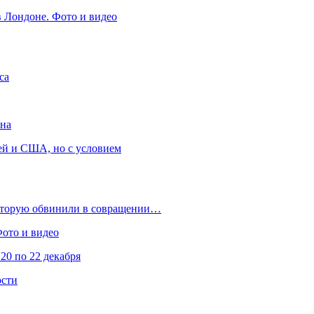
в Лондоне. Фото и видео
са
она
ей и США, но с условием
которую обвинили в совращении…
Фото и видео
20 по 22 декабря
ости