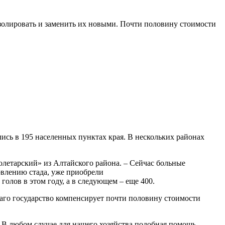
золировать и заменить их новыми. Почти половину стоимости
ись в 195 населенных пунктах края. В нескольких районах
олетарский» из Алтайского района. – Сейчас больные
ровлению стада, уже приобрели
голов в этом году, а в следующем – еще 400.
лаго государство компенсирует почти половину стоимости
. В любом случае для нашего хозяйства подобная помощь