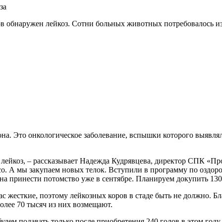
ов обнаружен лейкоз. Сотни больных животных потребовалось и
на. Это онкологическое заболевание, вспышки которого выявлял
я лейкоз, – рассказывает Надежда Кудрявцева, директор СПК «Пр
ясо. А мы закупаем новых телок. Вступили в программу по оздо
на принести потомство уже в сентябре. Планируем докупить 130 
ас жесткие, поэтому лейкозных коров в стаде быть не должно. Б
более 70 тысяч из них возмещают.
удем подавать только после приобретения 240 голов в этом году