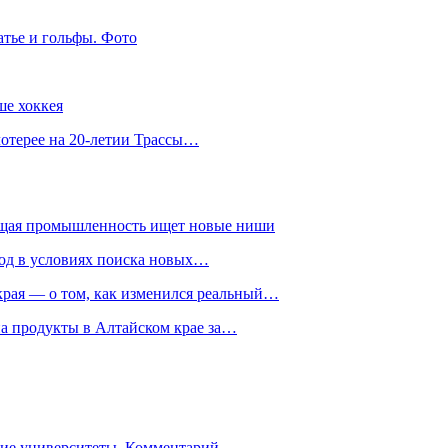
атье и гольфы. Фото
ше хоккея
лотерее на 20-летии Трассы…
ющая промышленность ищет новые ниши
год в условиях поиска новых…
рая — о том, как изменился реальный…
на продукты в Алтайском крае за…
гие университеты. Комментарий…