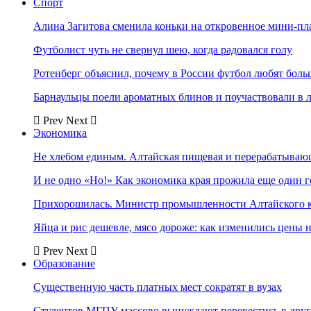
Спорт
Алина Загитова сменила коньки на откровенное мини-пл
Футболист чуть не свернул шею, когда радовался голу
Ротенберг объяснил, почему в России футбол любят боль
Барнаульцы поели ароматных блинов и поучаствовали в 
Prev
Next
Экономика
Не хлебом единым. Алтайская пищевая и перерабатыва
И не одно «Но!» Как экономика края прожила еще один 
Прихорошилась. Министр промышленности Алтайского к
Яйца и рис дешевле, мясо дороже: как изменились цены 
Prev
Next
Образование
Существенную часть платных мест сократят в вузах
Студентов МГПУ массово вынуждают перевестись в дру