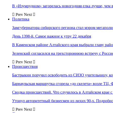
В «Изумрудном» загорелась новогодняя елка лучше, чем 
Prev
Next
Политика
Замгубернатора сибирского региона стал мэром мегаполи
День 1398-й. Самое важное к утру 22 декабря
В Каменском районе Алтайского края выбрали главу рай
Зеленский согласился на трехстороннюю встречу с Росси
Prev
Next
Происшествия
Бастрыкин поручил освободить из СИЗО учительницу, 
Барнаульская маршрутка сгорела «до скелета» возле ТЦ. 
Сводка происшествий. Что случилось в Алтайском крае с 
Утонул авторитетный бизнесмен из лихих 90-х. Подробн
Prev
Next