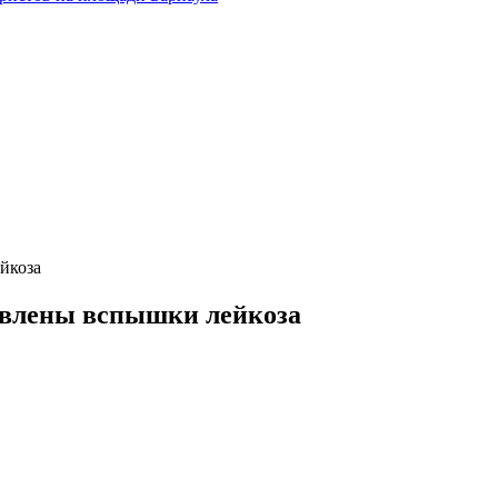
йкоза
явлены вспышки лейкоза