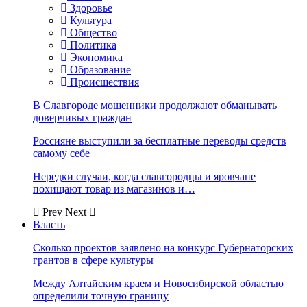
Здоровье
Культура
Общество
Политика
Экономика
Образование
Происшествия
В Славгороде мошенники продолжают обманывать
доверчивых граждан
Россияне выступили за бесплатные переводы средств
самому себе
Нередки случаи, когда славгородцы и яровчане
похищают товар из магазинов и…
Prev
Next
Власть
Сколько проектов заявлено на конкурс Губернаторских
грантов в сфере культуры
Между Алтайским краем и Новосибирской областью
определили точную границу