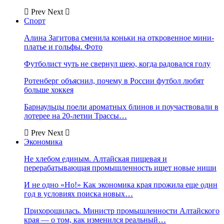
Prev
Next
Спорт
Алина Загитова сменила коньки на откровенное мини-
платье и гольфы. Фото
Футболист чуть не свернул шею, когда радовался голу
Ротенберг объяснил, почему в России футбол любят
больше хоккея
Барнаульцы поели ароматных блинов и поучаствовали в
лотерее на 20-летии Трассы…
Prev
Next
Экономика
Не хлебом единым. Алтайская пищевая и
перерабатывающая промышленность ищет новые ниши
И не одно «Но!» Как экономика края прожила еще один
год в условиях поиска новых…
Прихорошилась. Министр промышленности Алтайского
края — о том, как изменился реальный…