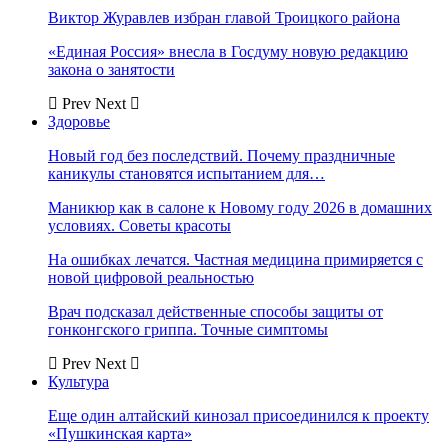
Виктор Журавлев избран главой Троицкого района
«Единая Россия» внесла в Госдуму новую редакцию
закона о занятости
Prev
Next
Здоровье
Новый год без последствий. Почему праздничные
каникулы становятся испытанием для…
Маникюр как в салоне к Новому году 2026 в домашних
условиях. Советы красоты
На ошибках лечатся. Частная медицина примиряется с
новой цифровой реальностью
Врач подсказал действенные способы защиты от
гонконгского гриппа. Точные симптомы
Prev
Next
Культура
Еще один алтайский кинозал присоединился к проекту
«Пушкинская карта»