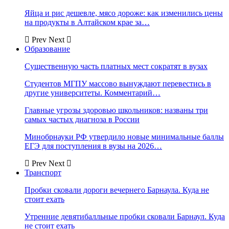
Яйца и рис дешевле, мясо дороже: как изменились цены
на продукты в Алтайском крае за…
Prev
Next
Образование
Существенную часть платных мест сократят в вузах
Студентов МГПУ массово вынуждают перевестись в
другие университеты. Комментарий…
Главные угрозы здоровью школьников: названы три
самых частых диагноза в России
Минобрнауки РФ утвердило новые минимальные баллы
ЕГЭ для поступления в вузы на 2026…
Prev
Next
Транспорт
Пробки сковали дороги вечернего Барнаула. Куда не
стоит ехать
Утренние девятибалльные пробки сковали Барнаул. Куда
не стоит ехать