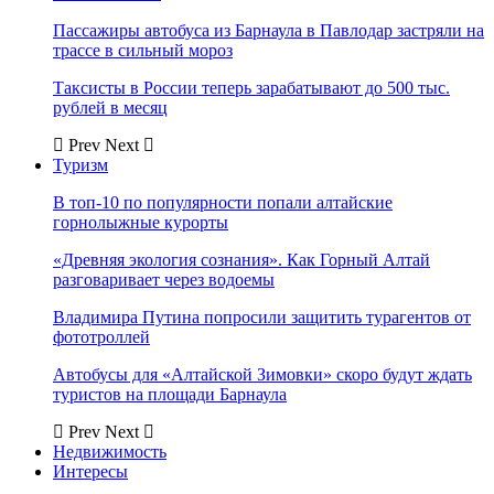
Пассажиры автобуса из Барнаула в Павлодар застряли на
трассе в сильный мороз
Таксисты в России теперь зарабатывают до 500 тыс.
рублей в месяц
Prev
Next
Туризм
В топ-10 по популярности попали алтайские
горнолыжные курорты
«Древняя экология сознания». Как Горный Алтай
разговаривает через водоемы
Владимира Путина попросили защитить турагентов от
фототроллей
Автобусы для «Алтайской Зимовки» скоро будут ждать
туристов на площади Барнаула
Prev
Next
Недвижимость
Интересы