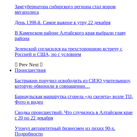
Замгубернатора сибирского региона стал мэром
мегаполиса
День 1398-й. Самое важное к утру 22 декабря
В Каменском районе Алтайского края выбрали главу
района
Зеленский согласился на трехстороннюю встречу с
Россией и США, но с условием
Prev
Next
Происшествия
Бастрыкин поручил освободить из СИЗО учительницу,
которую обвинили в совращении…
Барнаульская маршрутка сгорела «до скелета» возле ТЦ.
Фото и видео
Сводка происшествий. Что случилось в Алтайском крае
с 20 по 22 декабря
Утонул авторитетный бизнесмен из лихих 90-х.
Подробности