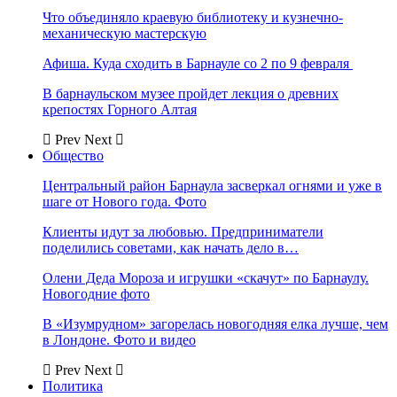
Что объединяло краевую библиотеку и кузнечно-
механическую мастерскую
Афиша. Куда сходить в Барнауле со 2 по 9 февраля
В барнаульском музее пройдет лекция о древних
крепостях Горного Алтая
Prev
Next
Общество
Центральный район Барнаула засверкал огнями и уже в
шаге от Нового года. Фото
Клиенты идут за любовью. Предприниматели
поделились советами, как начать дело в…
Олени Деда Мороза и игрушки «скачут» по Барнаулу.
Новогодние фото
В «Изумрудном» загорелась новогодняя елка лучше, чем
в Лондоне. Фото и видео
Prev
Next
Политика