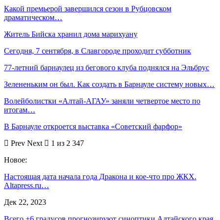
Какой премьерой завершился сезон в Рубцовском
драматическом…
Житель Бийска хранил дома марихуану
Сегодня, 7 сентября, в Славгороде проходит субботник
77-летний барнаулец из бегового клуба поднялся на Эльбрус
Зелененьким он был. Как создать в Барнауле систему новых…
Волейболистки «Алтай-АГАУ» заняли четвертое место по
итогам…
В Барнауле откроется выставка «Советский фарфор»
Prev
Next
1 из 2 347
Новое:
Настоящая дата начала года Дракона и кое-что про ЖКХ.
Altapress.ru…
Дек 22, 2023
Всего +6 градусов прогнозируют синоптики Алтайского края.