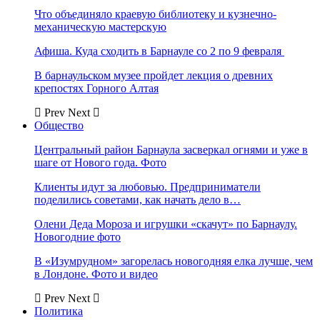
Что объединяло краевую библиотеку и кузнечно-
механическую мастерскую
Афиша. Куда сходить в Барнауле со 2 по 9 февраля
В барнаульском музее пройдет лекция о древних
крепостях Горного Алтая
Prev
Next
Общество
Центральный район Барнаула засверкал огнями и уже в
шаге от Нового года. Фото
Клиенты идут за любовью. Предприниматели
поделились советами, как начать дело в…
Олени Деда Мороза и игрушки «скачут» по Барнаулу.
Новогодние фото
В «Изумрудном» загорелась новогодняя елка лучше, чем
в Лондоне. Фото и видео
Prev
Next
Политика