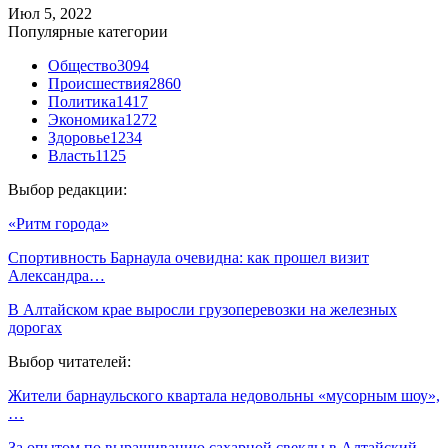
Июл 5, 2022
Популярные категории
Общество
3094
Происшествия
2860
Политика
1417
Экономика
1272
Здоровье
1234
Власть
1125
Выбор редакции:
«Ритм города»
Спортивность Барнаула очевидна: как прошел визит
Александра…
В Алтайском крае выросли грузоперевозки на железных
дорогах
Выбор читателей:
Жители барнаульского квартала недовольны «мусорным шоу»,
…
За опытом по выращиванию сахарной свеклы в Алтайский