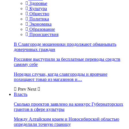
Здоровье
Культура
Общество
Политика
Экономика
Образование
Происшествия
В Славгороде мошенники продолжают обманывать
доверчивых граждан
Россияне выступили за бесплатные переводы средств
самому себе
Нередки случаи, когда славгородцы и яровчане
похищают товар из магазинов и…
Prev
Next
Власть
Сколько проектов заявлено на конкурс Губернаторских
грантов в сфере культуры
Между Алтайским краем и Новосибирской областью
определили точную границу