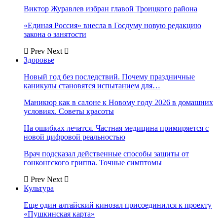
Виктор Журавлев избран главой Троицкого района
«Единая Россия» внесла в Госдуму новую редакцию
закона о занятости
Prev
Next
Здоровье
Новый год без последствий. Почему праздничные
каникулы становятся испытанием для…
Маникюр как в салоне к Новому году 2026 в домашних
условиях. Советы красоты
На ошибках лечатся. Частная медицина примиряется с
новой цифровой реальностью
Врач подсказал действенные способы защиты от
гонконгского гриппа. Точные симптомы
Prev
Next
Культура
Еще один алтайский кинозал присоединился к проекту
«Пушкинская карта»