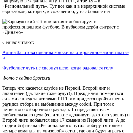
напрямую в ¼ финала «Пути РПЛ», а третья – в
«Региональный путь». Тут все как и в иерархичной системе
еврокубков, которых, к сожалению, у нас больше нет.
Сейчас читают:
Алина Загитова сменила коньки на откровенное мини-платье
и…
Футболист чуть не свернул шею, когда радовался голу
Фото с сайта Sports.ru
Теперь что касается клубов из Первой, Второй лиг и
любителей (да, такие тоже будут!). Прежде чем помериться
силами с представителями РПЛ, им придется пройти шесть
раундов отбора на выбывание между собой. При том с
четвертого отборочного раунда к 15 представителям
любительского цеха (если такие «доживут» до этого уровня) и
Второй лиги добавятся ещё 17 команд из Первой лиги. А до
стадии ¼ финала «Регионального пути» доберутся только
четыре команды из «низовой» сетки, где они будут играть с