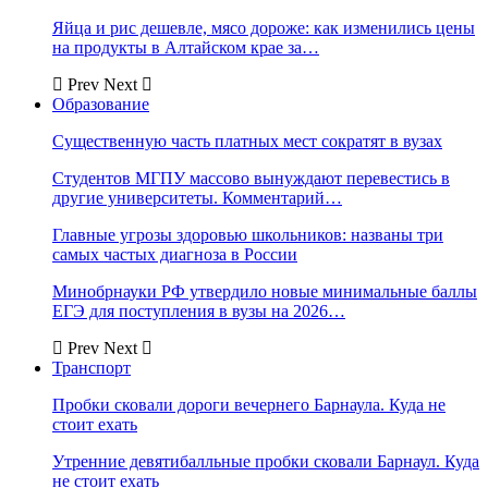
Яйца и рис дешевле, мясо дороже: как изменились цены
на продукты в Алтайском крае за…
Prev
Next
Образование
Существенную часть платных мест сократят в вузах
Студентов МГПУ массово вынуждают перевестись в
другие университеты. Комментарий…
Главные угрозы здоровью школьников: названы три
самых частых диагноза в России
Минобрнауки РФ утвердило новые минимальные баллы
ЕГЭ для поступления в вузы на 2026…
Prev
Next
Транспорт
Пробки сковали дороги вечернего Барнаула. Куда не
стоит ехать
Утренние девятибалльные пробки сковали Барнаул. Куда
не стоит ехать