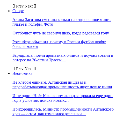
Prev
Next
Спорт
Алина Загитова сменила коньки на откровенное мини-
платье и гольфы. Фото
Футболист чуть не свернул шею, когда радовался голу
Ротенберг объяснил, почему в России футбол любят
больше хоккея
Барнаульцы поели ароматных блинов и поучаствовали в
лотерее на 20-летии Трассы…
Prev
Next
Экономика
Не хлебом единым. Алтайская пищевая и
перерабатывающая промышленность ищет новые ниши
И не одно «Но!» Как экономика края прожила еще один
год в условиях поиска новых…
Прихорошилась. Министр промышленности Алтайского
края — о том, как изменился реальный…