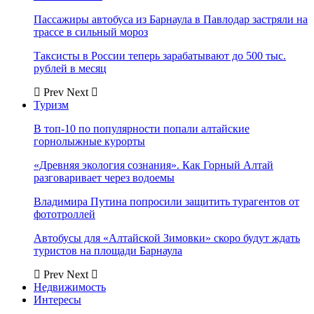
Пассажиры автобуса из Барнаула в Павлодар застряли на
трассе в сильный мороз
Таксисты в России теперь зарабатывают до 500 тыс.
рублей в месяц
Prev
Next
Туризм
В топ-10 по популярности попали алтайские
горнолыжные курорты
«Древняя экология сознания». Как Горный Алтай
разговаривает через водоемы
Владимира Путина попросили защитить турагентов от
фототроллей
Автобусы для «Алтайской Зимовки» скоро будут ждать
туристов на площади Барнаула
Prev
Next
Недвижимость
Интересы