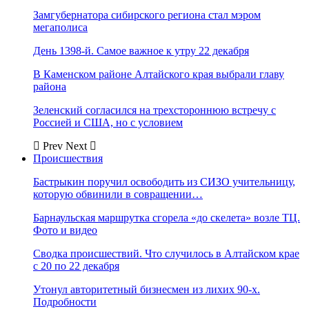
Замгубернатора сибирского региона стал мэром
мегаполиса
День 1398-й. Самое важное к утру 22 декабря
В Каменском районе Алтайского края выбрали главу
района
Зеленский согласился на трехстороннюю встречу с
Россией и США, но с условием
Prev
Next
Происшествия
Бастрыкин поручил освободить из СИЗО учительницу,
которую обвинили в совращении…
Барнаульская маршрутка сгорела «до скелета» возле ТЦ.
Фото и видео
Сводка происшествий. Что случилось в Алтайском крае
с 20 по 22 декабря
Утонул авторитетный бизнесмен из лихих 90-х.
Подробности