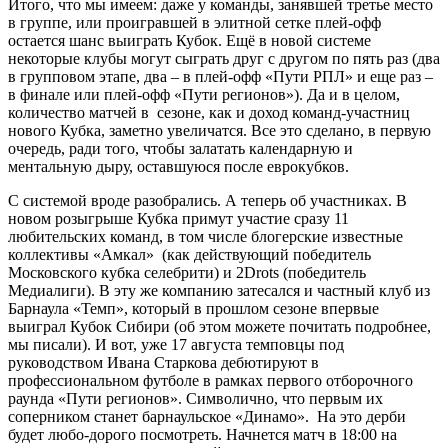
Итого, что мы имеем: даже у команды, занявшей третье место
в группе, или проигравшей в элитной сетке плей-офф
остается шанс выиграть Кубок. Ещё в новой системе
некоторые клубы могут сыграть друг с другом по пять раз (два
в групповом этапе, два – в плей-офф «Пути РПЛ» и еще раз –
в финале или плей-офф «Пути регионов»). Да и в целом,
количество матчей в сезоне, как и доход команд-участниц
нового Кубка, заметно увеличатся. Все это сделано, в первую
очередь, ради того, чтобы залатать календарную и
ментальную дыру, оставшуюся после еврокубков.
С системой вроде разобрались. А теперь об участниках. В
новом розыгрыше Кубка примут участие сразу 11
любительских команд, в том числе блогерские известные
коллективы «Амкал» (как действующий победитель
Московского кубка селебрити) и 2Drots (победитель
Медиалиги). В эту же компанию затесался и частный клуб из
Барнаула «Темп», который в прошлом сезоне впервые
выиграл Кубок Сибири (об этом можете почитать подробнее,
мы писали). И вот, уже 17 августа темповцы под
руководством Ивана Старкова дебютируют в
профессиональном футболе в рамках первого отборочного
раунда «Пути регионов». Символично, что первым их
соперником станет барнаульское «Динамо». На это дерби
будет любо-дорого посмотреть. Начнется матч в 18:00 на