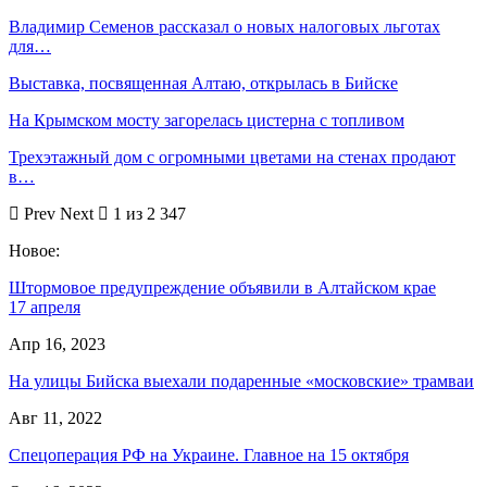
Владимир Семенов рассказал о новых налоговых льготах
для…
Выставка, посвященная Алтаю, открылась в Бийске
На Крымском мосту загорелась цистерна с топливом
Трехэтажный дом с огромными цветами на стенах продают
в…
Prev
Next
1 из 2 347
Новое:
Штормовое предупреждение объявили в Алтайском крае
17 апреля
Апр 16, 2023
На улицы Бийска выехали подаренные «московские» трамваи
Авг 11, 2022
Спецоперация РФ на Украине. Главное на 15 октября