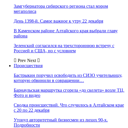
Замгубернатора сибирского региона стал мэром
мегаполиса
День 1398-й. Самое важное к утру 22 декабря
В Каменском районе Алтайского края выбрали главу
района
Зеленский согласился на трехстороннюю встречу с
Россией и США, но с условием
Prev
Next
Происшествия
Бастрыкин поручил освободить из СИЗО учительницу,
которую обвинили в совращении…
Барнаульская маршрутка сгорела «до скелета» возле ТЦ.
Фото и видео
Сводка происшествий. Что случилось в Алтайском крае
с 20 по 22 декабря
Утонул авторитетный бизнесмен из лихих 90-х.
Подробности