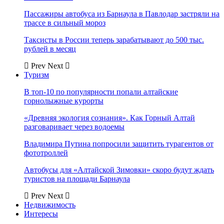
Пассажиры автобуса из Барнаула в Павлодар застряли на
трассе в сильный мороз
Таксисты в России теперь зарабатывают до 500 тыс.
рублей в месяц
Prev
Next
Туризм
В топ-10 по популярности попали алтайские
горнолыжные курорты
«Древняя экология сознания». Как Горный Алтай
разговаривает через водоемы
Владимира Путина попросили защитить турагентов от
фототроллей
Автобусы для «Алтайской Зимовки» скоро будут ждать
туристов на площади Барнаула
Prev
Next
Недвижимость
Интересы