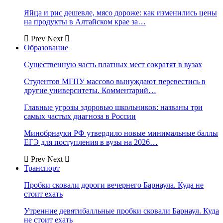
Яйца и рис дешевле, мясо дороже: как изменились цены
на продукты в Алтайском крае за…
Prev
Next
Образование
Существенную часть платных мест сократят в вузах
Студентов МГПУ массово вынуждают перевестись в
другие университеты. Комментарий…
Главные угрозы здоровью школьников: названы три
самых частых диагноза в России
Минобрнауки РФ утвердило новые минимальные баллы
ЕГЭ для поступления в вузы на 2026…
Prev
Next
Транспорт
Пробки сковали дороги вечернего Барнаула. Куда не
стоит ехать
Утренние девятибалльные пробки сковали Барнаул. Куда
не стоит ехать