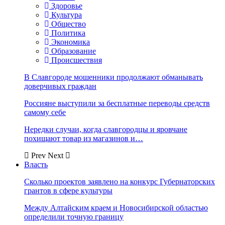
Здоровье
Культура
Общество
Политика
Экономика
Образование
Происшествия
В Славгороде мошенники продолжают обманывать
доверчивых граждан
Россияне выступили за бесплатные переводы средств
самому себе
Нередки случаи, когда славгородцы и яровчане
похищают товар из магазинов и…
Prev
Next
Власть
Сколько проектов заявлено на конкурс Губернаторских
грантов в сфере культуры
Между Алтайским краем и Новосибирской областью
определили точную границу