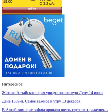
Интересное:
Жители Алтайского края увидят оранжевую Луну 14 июня
День 1389-й. Самое важное к утру 13 декабря
В Алтайском крае зафиксировали шесть случаев заражения…