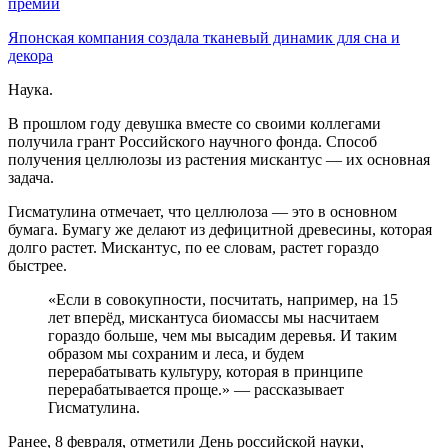
премии
Японская компания создала тканевый динамик для сна и
декора
Наука.
В прошлом году девушка вместе со своими коллегами
получила грант Российского научного фонда. Способ
получения целлюлозы из растения мискантус — их основная
задача.
Гисматулина отмечает, что целлюлоза — это в основном
бумага. Бумагу же делают из дефицитной древесины, которая
долго растет. Мискантус, по ее словам, растет гораздо
быстрее.
«Если в совокупности, посчитать, например, на 15
лет вперёд, мискантуса биомассы мы насчитаем
гораздо больше, чем мы высадим деревья. И таким
образом мы сохраним и леса, и будем
перерабатывать культуру, которая в принципе
перерабатывается проще.» — рассказывает
Гисматулина.
Ранее, 8 февраля, отметили День российской науки,