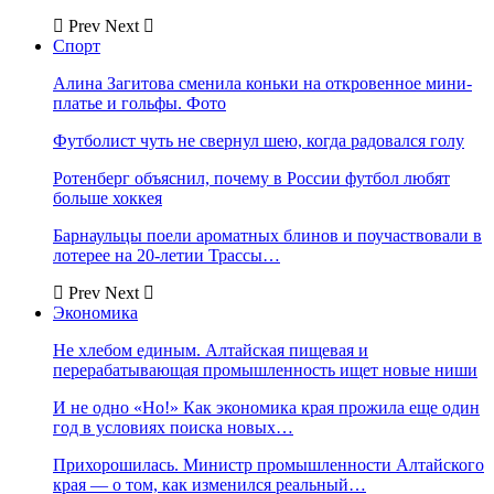
Prev
Next
Спорт
Алина Загитова сменила коньки на откровенное мини-
платье и гольфы. Фото
Футболист чуть не свернул шею, когда радовался голу
Ротенберг объяснил, почему в России футбол любят
больше хоккея
Барнаульцы поели ароматных блинов и поучаствовали в
лотерее на 20-летии Трассы…
Prev
Next
Экономика
Не хлебом единым. Алтайская пищевая и
перерабатывающая промышленность ищет новые ниши
И не одно «Но!» Как экономика края прожила еще один
год в условиях поиска новых…
Прихорошилась. Министр промышленности Алтайского
края — о том, как изменился реальный…