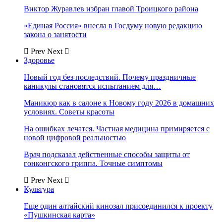
Виктор Журавлев избран главой Троицкого района
«Единая Россия» внесла в Госдуму новую редакцию
закона о занятости
Prev
Next
Здоровье
Новый год без последствий. Почему праздничные
каникулы становятся испытанием для…
Маникюр как в салоне к Новому году 2026 в домашних
условиях. Советы красоты
На ошибках лечатся. Частная медицина примиряется с
новой цифровой реальностью
Врач подсказал действенные способы защиты от
гонконгского гриппа. Точные симптомы
Prev
Next
Культура
Еще один алтайский кинозал присоединился к проекту
«Пушкинская карта»