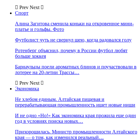
Prev
Next
Спорт
Алина Загитова сменила коньки на откровенное мини-
платье и гольфы. Фото
Футболист чуть не свернул шею, когда радовался голу
Ротенберг объяснил, почему в России футбол любят
больше хоккея
Барнаульцы поели ароматных блинов и поучаствовали в
лотерее на 20-летии Трассы…
Prev
Next
Экономика
Не хлебом единым. Алтайская пищевая и
перерабатывающая промышленность ищет новые ниши
И не одно «Но!» Как экономика края прожила еще один
год в условиях поиска новых…
Прихорошилась. Министр промышленности Алтайского
края — о том, как изменился реальный…