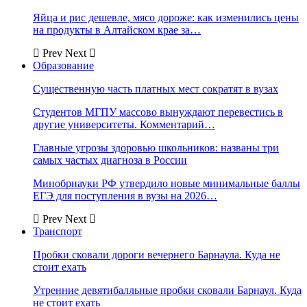
Яйца и рис дешевле, мясо дороже: как изменились цены
на продукты в Алтайском крае за…
Prev
Next
Образование
Существенную часть платных мест сократят в вузах
Студентов МГПУ массово вынуждают перевестись в
другие университеты. Комментарий…
Главные угрозы здоровью школьников: названы три
самых частых диагноза в России
Минобрнауки РФ утвердило новые минимальные баллы
ЕГЭ для поступления в вузы на 2026…
Prev
Next
Транспорт
Пробки сковали дороги вечернего Барнаула. Куда не
стоит ехать
Утренние девятибалльные пробки сковали Барнаул. Куда
не стоит ехать