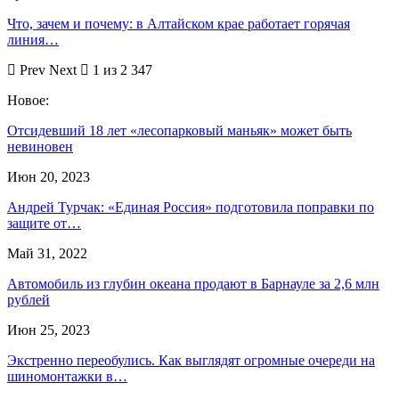
Что, зачем и почему: в Алтайском крае работает горячая
линия…
Prev
Next
1 из 2 347
Новое:
Отсидевший 18 лет «лесопарковый маньяк» может быть
невиновен
Июн 20, 2023
Андрей Турчак: «Единая Россия» подготовила поправки по
защите от…
Май 31, 2022
Автомобиль из глубин океана продают в Барнауле за 2,6 млн
рублей
Июн 25, 2023
Экстренно переобулись. Как выглядят огромные очереди на
шиномонтажки в…