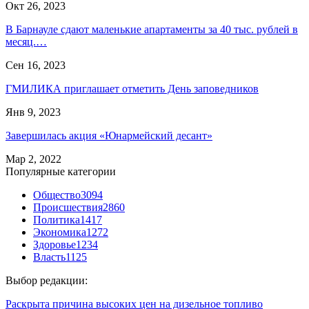
Окт 26, 2023
В Барнауле сдают маленькие апартаменты за 40 тыс. рублей в
месяц.…
Сен 16, 2023
ГМИЛИКА приглашает отметить День заповедников
Янв 9, 2023
Завершилась акция «Юнармейский десант»
Мар 2, 2022
Популярные категории
Общество
3094
Происшествия
2860
Политика
1417
Экономика
1272
Здоровье
1234
Власть
1125
Выбор редакции:
Раскрыта причина высоких цен на дизельное топливо