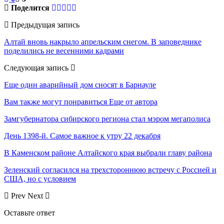
Поделится
Предыдущая запись
Алтай вновь накрыло апрельским снегом. В заповеднике
поделились не весенними кадрами
Следующая запись
Еще один аварийный дом сносят в Барнауле
Вам также могут понравиться
Еще от автора
Замгубернатора сибирского региона стал мэром мегаполиса
День 1398-й. Самое важное к утру 22 декабря
В Каменском районе Алтайского края выбрали главу района
Зеленский согласился на трехстороннюю встречу с Россией и
США, но с условием
Prev
Next
Оставьте ответ