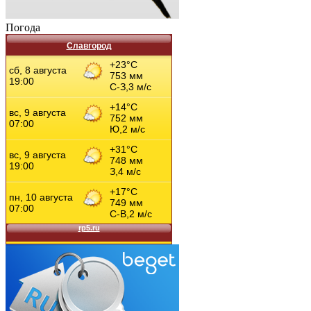
Погода
Славгород