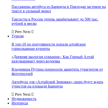
Пассажиры автобуса из Барнаула в Павлодар застряли на
трассе в сильный мороз
Таксисты в России теперь зарабатывают до 500 тыс.
рублей в месяц
Prev
Next
Туризм
В топ-10 по популярности попали алтайские
горнолыжные курорты
«Древняя экология сознания». Как Горный Алтай
разговаривает через водоемы
Владимира Путина попросили защитить турагентов от
фототроллей
Автобусы для «Алтайской Зимовки» скоро будут ждать
туристов на площади Барнаула
Prev
Next
Недвижимость
Интересы