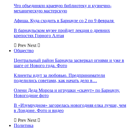
Что объединяло краевую библиотеку и кузнечно-
механическую мастерскую
Афиша. Куда сходить в Барнауле со 2 по 9 февраля
В барнаульском музее пройдет лекция о древних
крепостях Горного Алтая
Prev
Next
Общество
Центральный район Барнаула засверкал огнями и уже в
шаге от Нового года. Фото
Клиенты идут за любовью. Предприниматели
поделились советами, как начать дело в…
Олени Деда Мороза и игрушки «скачут» по Барнаулу.
Новогодние фото
В «Изумрудном» загорелась новогодняя елка лучше, чем
в Лондоне. Фото и видео
Prev
Next
Политика