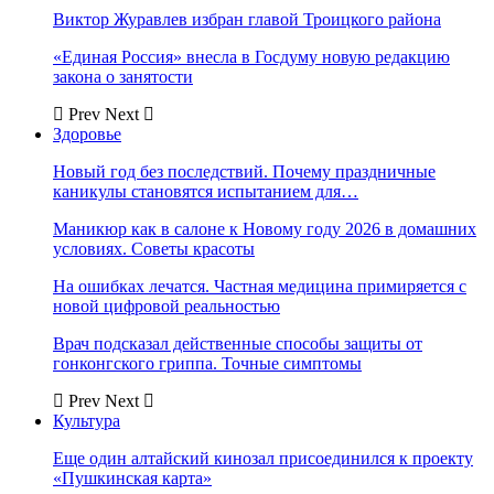
Виктор Журавлев избран главой Троицкого района
«Единая Россия» внесла в Госдуму новую редакцию
закона о занятости
Prev
Next
Здоровье
Новый год без последствий. Почему праздничные
каникулы становятся испытанием для…
Маникюр как в салоне к Новому году 2026 в домашних
условиях. Советы красоты
На ошибках лечатся. Частная медицина примиряется с
новой цифровой реальностью
Врач подсказал действенные способы защиты от
гонконгского гриппа. Точные симптомы
Prev
Next
Культура
Еще один алтайский кинозал присоединился к проекту
«Пушкинская карта»