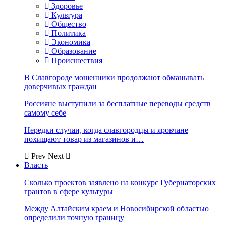
Здоровье
Культура
Общество
Политика
Экономика
Образование
Происшествия
В Славгороде мошенники продолжают обманывать
доверчивых граждан
Россияне выступили за бесплатные переводы средств
самому себе
Нередки случаи, когда славгородцы и яровчане
похищают товар из магазинов и…
Prev
Next
Власть
Сколько проектов заявлено на конкурс Губернаторских
грантов в сфере культуры
Между Алтайским краем и Новосибирской областью
определили точную границу