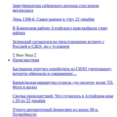
Замгубернатора сибирского региона стал мэром
мегаполиса
День 1398-й. Самое важное к утру 22 декабря
В Каменском районе Алтайского края выбрали главу
района
Зеленский согласился на трехстороннюю встречу с
Россией и США, но с условием
Prev
Next
Происшествия
Бастрыкин поручил освободить из СИЗО учительницу,
которую обвинили в совращении…
Барнаульская маршрутка сгорела «до скелета» возле ТЦ.
Фото и видео
Сводка происшествий. Что случилось в Алтайском крае
с 20 по 22 декабря
Утонул авторитетный бизнесмен из лихих 90-х.
Подробности