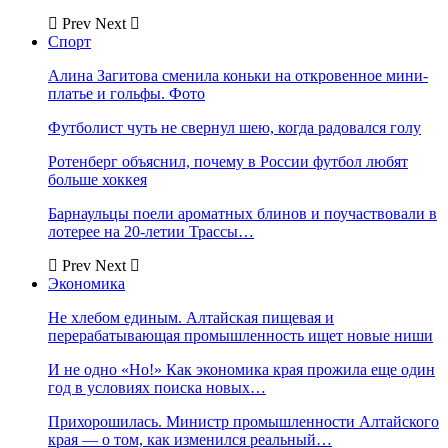
Prev
Next
Спорт
Алина Загитова сменила коньки на откровенное мини-
платье и гольфы. Фото
Футболист чуть не свернул шею, когда радовался голу
Ротенберг объяснил, почему в России футбол любят
больше хоккея
Барнаульцы поели ароматных блинов и поучаствовали в
лотерее на 20-летии Трассы…
Prev
Next
Экономика
Не хлебом единым. Алтайская пищевая и
перерабатывающая промышленность ищет новые ниши
И не одно «Но!» Как экономика края прожила еще один
год в условиях поиска новых…
Прихорошилась. Министр промышленности Алтайского
края — о том, как изменился реальный…