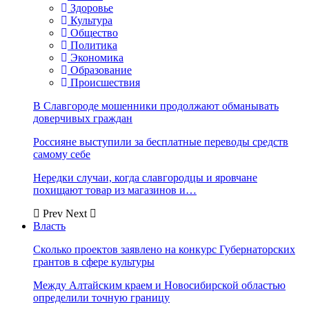
Здоровье
Культура
Общество
Политика
Экономика
Образование
Происшествия
В Славгороде мошенники продолжают обманывать
доверчивых граждан
Россияне выступили за бесплатные переводы средств
самому себе
Нередки случаи, когда славгородцы и яровчане
похищают товар из магазинов и…
Prev
Next
Власть
Сколько проектов заявлено на конкурс Губернаторских
грантов в сфере культуры
Между Алтайским краем и Новосибирской областью
определили точную границу