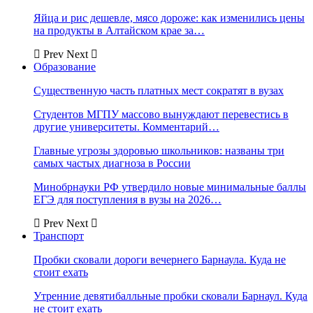
Яйца и рис дешевле, мясо дороже: как изменились цены
на продукты в Алтайском крае за…
Prev
Next
Образование
Существенную часть платных мест сократят в вузах
Студентов МГПУ массово вынуждают перевестись в
другие университеты. Комментарий…
Главные угрозы здоровью школьников: названы три
самых частых диагноза в России
Минобрнауки РФ утвердило новые минимальные баллы
ЕГЭ для поступления в вузы на 2026…
Prev
Next
Транспорт
Пробки сковали дороги вечернего Барнаула. Куда не
стоит ехать
Утренние девятибалльные пробки сковали Барнаул. Куда
не стоит ехать