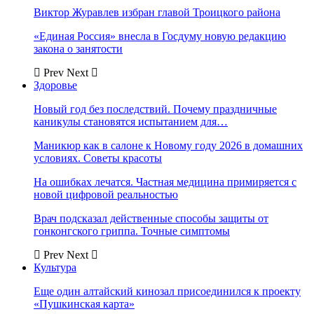
Виктор Журавлев избран главой Троицкого района
«Единая Россия» внесла в Госдуму новую редакцию
закона о занятости
Prev
Next
Здоровье
Новый год без последствий. Почему праздничные
каникулы становятся испытанием для…
Маникюр как в салоне к Новому году 2026 в домашних
условиях. Советы красоты
На ошибках лечатся. Частная медицина примиряется с
новой цифровой реальностью
Врач подсказал действенные способы защиты от
гонконгского гриппа. Точные симптомы
Prev
Next
Культура
Еще один алтайский кинозал присоединился к проекту
«Пушкинская карта»