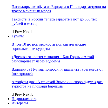
Пассажиры автобуса из Барнаула в Павлодар застряли на
трассе в сильный мороз
Таксисты в России теперь зарабатывают до 500 тыс.
рублей в месяц
Prev
Next
Туризм
В топ-10 по популярности попали алтайские
горнолыжные курорты
«Древняя экология сознания». Как Горный Алтай
разговаривает через водоемы
Владимира Путина попросили защитить турагентов от
фототроллей
Автобусы для «Алтайской Зимовки» скоро будут ждать
туристов на площади Барнаула
Prev
Next
Недвижимость
Интересы