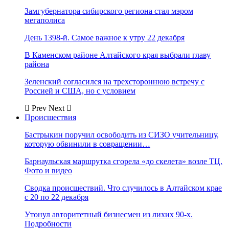
Замгубернатора сибирского региона стал мэром
мегаполиса
День 1398-й. Самое важное к утру 22 декабря
В Каменском районе Алтайского края выбрали главу
района
Зеленский согласился на трехстороннюю встречу с
Россией и США, но с условием
Prev
Next
Происшествия
Бастрыкин поручил освободить из СИЗО учительницу,
которую обвинили в совращении…
Барнаульская маршрутка сгорела «до скелета» возле ТЦ.
Фото и видео
Сводка происшествий. Что случилось в Алтайском крае
с 20 по 22 декабря
Утонул авторитетный бизнесмен из лихих 90-х.
Подробности