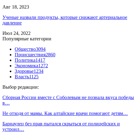
Авг 18, 2023
Ученые назвали продукты, которые снижают артериальное
давление
Июл 24, 2022
Популярные категории
Общество
3094
Происшествия
2860
Политика
1417
Экономика
1272
Здоровье
1234
Власть
1125
Выбор редакции:
Сборная России вместе с Соболевым не познала вкуса победы
в…
Не отходя от мамы. Как алтайские врачи помогают детям…
Барнаулец без прав пытался скрыться от полицейских и
устроил…