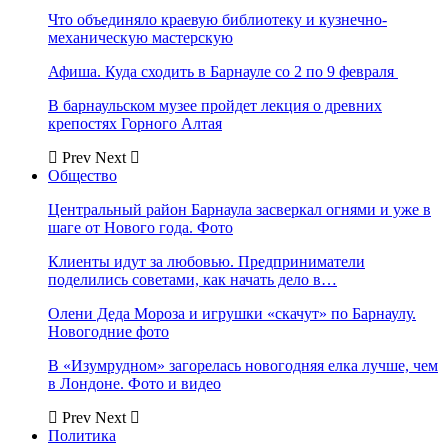
Что объединяло краевую библиотеку и кузнечно-
механическую мастерскую
Афиша. Куда сходить в Барнауле со 2 по 9 февраля
В барнаульском музее пройдет лекция о древних
крепостях Горного Алтая
Prev
Next
Общество
Центральный район Барнаула засверкал огнями и уже в
шаге от Нового года. Фото
Клиенты идут за любовью. Предприниматели
поделились советами, как начать дело в…
Олени Деда Мороза и игрушки «скачут» по Барнаулу.
Новогодние фото
В «Изумрудном» загорелась новогодняя елка лучше, чем
в Лондоне. Фото и видео
Prev
Next
Политика