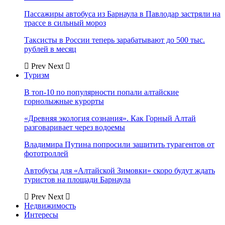
Пассажиры автобуса из Барнаула в Павлодар застряли на
трассе в сильный мороз
Таксисты в России теперь зарабатывают до 500 тыс.
рублей в месяц
Prev
Next
Туризм
В топ-10 по популярности попали алтайские
горнолыжные курорты
«Древняя экология сознания». Как Горный Алтай
разговаривает через водоемы
Владимира Путина попросили защитить турагентов от
фототроллей
Автобусы для «Алтайской Зимовки» скоро будут ждать
туристов на площади Барнаула
Prev
Next
Недвижимость
Интересы