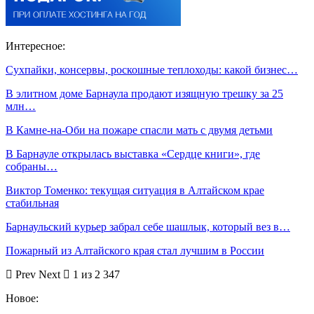
Интересное:
Сухпайки, консервы, роскошные теплоходы: какой бизнес…
В элитном доме Барнаула продают изящную трешку за 25
млн…
В Камне-на-Оби на пожаре спасли мать с двумя детьми
В Барнауле открылась выставка «Сердце книги», где
собраны…
Виктор Томенко: текущая ситуация в Алтайском крае
стабильная
Барнаульский курьер забрал себе шашлык, который вез в…
Пожарный из Алтайского края стал лучшим в России
Prev
Next
1 из 2 347
Новое: