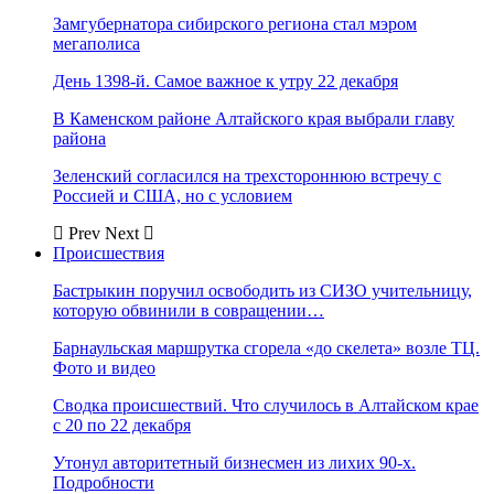
Замгубернатора сибирского региона стал мэром
мегаполиса
День 1398-й. Самое важное к утру 22 декабря
В Каменском районе Алтайского края выбрали главу
района
Зеленский согласился на трехстороннюю встречу с
Россией и США, но с условием
Prev
Next
Происшествия
Бастрыкин поручил освободить из СИЗО учительницу,
которую обвинили в совращении…
Барнаульская маршрутка сгорела «до скелета» возле ТЦ.
Фото и видео
Сводка происшествий. Что случилось в Алтайском крае
с 20 по 22 декабря
Утонул авторитетный бизнесмен из лихих 90-х.
Подробности