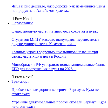
Яйца и рис дешевле, мясо дороже: как изменились цены
на продукты в Алтайском крае за…
Prev
Next
Образование
Существенную часть платных мест сократят в вузах
Студентов МГПУ массово вынуждают перевестись в
другие университеты. Комментарий…
Главные угрозы здоровью школьников: названы три
самых частых диагноза в России
Минобрнауки РФ утвердило новые минимальные баллы
ЕГЭ для поступления в вузы на 2026…
Prev
Next
Транспорт
Пробки сковали дороги вечернего Барнаула. Куда не
стоит ехать
Утренние девятибалльные пробки сковали Барнаул. Куда
не стоит ехать