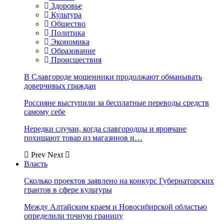
Здоровье
Культура
Общество
Политика
Экономика
Образование
Происшествия
В Славгороде мошенники продолжают обманывать
доверчивых граждан
Россияне выступили за бесплатные переводы средств
самому себе
Нередки случаи, когда славгородцы и яровчане
похищают товар из магазинов и…
Prev
Next
Власть
Сколько проектов заявлено на конкурс Губернаторских
грантов в сфере культуры
Между Алтайским краем и Новосибирской областью
определили точную границу