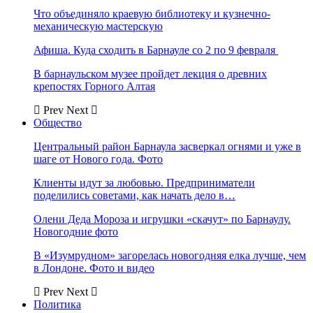
Что объединяло краевую библиотеку и кузнечно-
механическую мастерскую
Афиша. Куда сходить в Барнауле со 2 по 9 февраля
В барнаульском музее пройдет лекция о древних
крепостях Горного Алтая
Prev
Next
Общество
Центральный район Барнаула засверкал огнями и уже в
шаге от Нового года. Фото
Клиенты идут за любовью. Предприниматели
поделились советами, как начать дело в…
Олени Деда Мороза и игрушки «скачут» по Барнаулу.
Новогодние фото
В «Изумрудном» загорелась новогодняя елка лучше, чем
в Лондоне. Фото и видео
Prev
Next
Политика