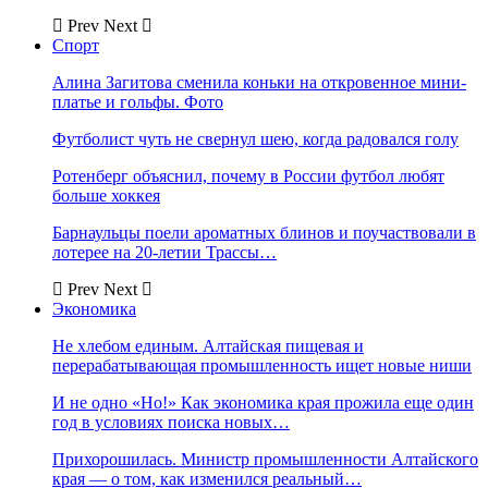
Prev
Next
Спорт
Алина Загитова сменила коньки на откровенное мини-
платье и гольфы. Фото
Футболист чуть не свернул шею, когда радовался голу
Ротенберг объяснил, почему в России футбол любят
больше хоккея
Барнаульцы поели ароматных блинов и поучаствовали в
лотерее на 20-летии Трассы…
Prev
Next
Экономика
Не хлебом единым. Алтайская пищевая и
перерабатывающая промышленность ищет новые ниши
И не одно «Но!» Как экономика края прожила еще один
год в условиях поиска новых…
Прихорошилась. Министр промышленности Алтайского
края — о том, как изменился реальный…