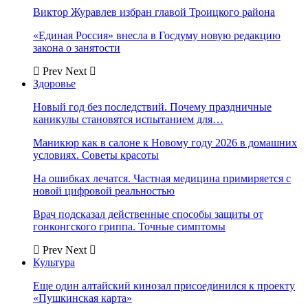
Виктор Журавлев избран главой Троицкого района
«Единая Россия» внесла в Госдуму новую редакцию
закона о занятости
Prev
Next
Здоровье
Новый год без последствий. Почему праздничные
каникулы становятся испытанием для…
Маникюр как в салоне к Новому году 2026 в домашних
условиях. Советы красоты
На ошибках лечатся. Частная медицина примиряется с
новой цифровой реальностью
Врач подсказал действенные способы защиты от
гонконгского гриппа. Точные симптомы
Prev
Next
Культура
Еще один алтайский кинозал присоединился к проекту
«Пушкинская карта»