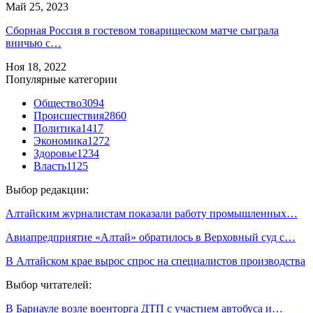
Май 25, 2023
Сборная Россия в гостевом товарищеском матче сыграла
вничью с…
Ноя 18, 2022
Популярные категории
Общество
3094
Происшествия
2860
Политика
1417
Экономика
1272
Здоровье
1234
Власть
1125
Выбор редакции:
Алтайским журналистам показали работу промышленных…
Авиапредприятие «Алтай» обратилось в Верховный суд с…
В Алтайском крае вырос спрос на специалистов производства
Выбор читателей:
В Барнауле возле военторга ДТП с участием автобуса и…