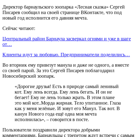
Директор барнаульского зоопарка «Лесная сказка» Сергей
Писарев сообщил на своей странице ВКонтакте, что под
новый год исполнится его давняя мечта.
Сейчас читают:
Центральный район Барнаула засверкал огнями и уже в шаге
от…
Клиенты идут за любовью. Предприниматели поделились…
Во вторник ему привезут манула и даже не одного, а вместе
со своей парой. За это Сергей Писарев поблагодарил
Новосибирский зоопарк.
«Дорогие друзья! Есть в природе самый ленивый
кот. Ему лень всегда. Ему лень бегать. И он не
бегает! Ему не лень только жрать. В этом плане
это мой кот..Морда жирная. Тело упитанное. Глаза
как у меня зелёные. И зовут его Манул. Так вот. В
канун Нового года ещё одна моя мечта
исполнилась», – говорится в посте.
Пользователи поздравили директора добрыми
комментариями. Барнаульцы с трепетом ждут встречи с самым