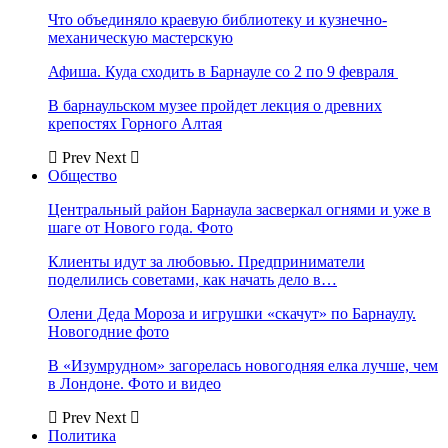
Что объединяло краевую библиотеку и кузнечно-
механическую мастерскую
Афиша. Куда сходить в Барнауле со 2 по 9 февраля
В барнаульском музее пройдет лекция о древних
крепостях Горного Алтая
Prev
Next
Общество
Центральный район Барнаула засверкал огнями и уже в
шаге от Нового года. Фото
Клиенты идут за любовью. Предприниматели
поделились советами, как начать дело в…
Олени Деда Мороза и игрушки «скачут» по Барнаулу.
Новогодние фото
В «Изумрудном» загорелась новогодняя елка лучше, чем
в Лондоне. Фото и видео
Prev
Next
Политика