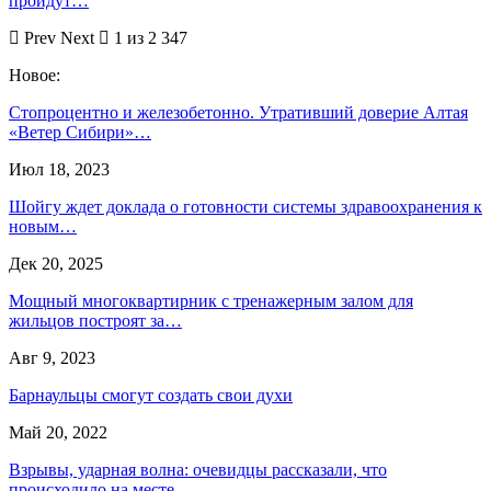
пройдут…
Prev
Next
1 из 2 347
Новое:
Стопроцентно и железобетонно. Утративший доверие Алтая
«Ветер Сибири»…
Июл 18, 2023
Шойгу ждет доклада о готовности системы здравоохранения к
новым…
Дек 20, 2025
Мощный многоквартирник с тренажерным залом для
жильцов построят за…
Авг 9, 2023
Барнаульцы смогут создать свои духи
Май 20, 2022
Взрывы, ударная волна: очевидцы рассказали, что
происходило на месте…