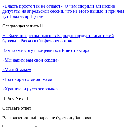
«Власть просто так не отдают». О чем спорили алтайские
депутаты на апрельской сессии, что из этого вышло и при чем
тут Владимир Путин
Следующая запись
На Змеиногорском тракте в Барнауле орудует гигантский
буроям. «Развязный» фоторепортаж
Вам также могут понравиться
Еще от автора
«Мы дарим вам свои сердца»
«Милой маме»
«Поговори со мною мама»
«Хранители русского языка»
Prev
Next
Оставьте ответ
Ваш электронный адрес не будет опубликован.