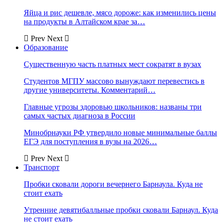
Яйца и рис дешевле, мясо дороже: как изменились цены
на продукты в Алтайском крае за…
Prev
Next
Образование
Существенную часть платных мест сократят в вузах
Студентов МГПУ массово вынуждают перевестись в
другие университеты. Комментарий…
Главные угрозы здоровью школьников: названы три
самых частых диагноза в России
Минобрнауки РФ утвердило новые минимальные баллы
ЕГЭ для поступления в вузы на 2026…
Prev
Next
Транспорт
Пробки сковали дороги вечернего Барнаула. Куда не
стоит ехать
Утренние девятибалльные пробки сковали Барнаул. Куда
не стоит ехать