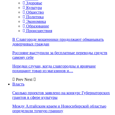
Здоровье
Культура
Общество
Политика
Экономика
Образование
Происшествия
В Славгороде мошенники продолжают обманывать
доверчивых граждан
Россияне выступили за бесплатные переводы средств
самому себе
Нередки случаи, когда славгородцы и яровчане
похищают товар из магазинов и…
Prev
Next
Власть
Сколько проектов заявлено на конкурс Губернаторских
грантов в сфере культуры
Между Алтайским краем и Новосибирской областью
определили точную границу