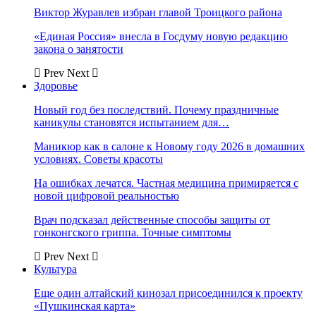
Виктор Журавлев избран главой Троицкого района
«Единая Россия» внесла в Госдуму новую редакцию
закона о занятости
Prev
Next
Здоровье
Новый год без последствий. Почему праздничные
каникулы становятся испытанием для…
Маникюр как в салоне к Новому году 2026 в домашних
условиях. Советы красоты
На ошибках лечатся. Частная медицина примиряется с
новой цифровой реальностью
Врач подсказал действенные способы защиты от
гонконгского гриппа. Точные симптомы
Prev
Next
Культура
Еще один алтайский кинозал присоединился к проекту
«Пушкинская карта»