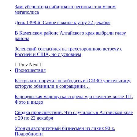
Замгубернатора сибирского региона стал мэром
мегаполиса
День 1398-й. Самое важное к утру 22 декабря
В Каменском районе Алтайского края выбрали главу
района
Зеленский согласился на трехстороннюю встречу с
Россией и США, но с условием
Prev
Next
Происшествия
Бастрыкин поручил освободить из СИЗО учительницу,
которую обвинили в совращении…
Барнаульская маршрутка сгорела «до скелета» возле ТЦ.
Фото и видео
Сводка происшествий. Что случилось в Алтайском крае
с 20 по 22 декабря
Утонул авторитетный бизнесмен из лихих 90-х.
Подробности