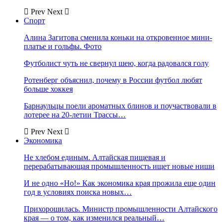
Prev
Next
Спорт
Алина Загитова сменила коньки на откровенное мини-
платье и гольфы. Фото
Футболист чуть не свернул шею, когда радовался голу
Ротенберг объяснил, почему в России футбол любят
больше хоккея
Барнаульцы поели ароматных блинов и поучаствовали в
лотерее на 20-летии Трассы…
Prev
Next
Экономика
Не хлебом единым. Алтайская пищевая и
перерабатывающая промышленность ищет новые ниши
И не одно «Но!» Как экономика края прожила еще один
год в условиях поиска новых…
Прихорошилась. Министр промышленности Алтайского
края — о том, как изменился реальный…