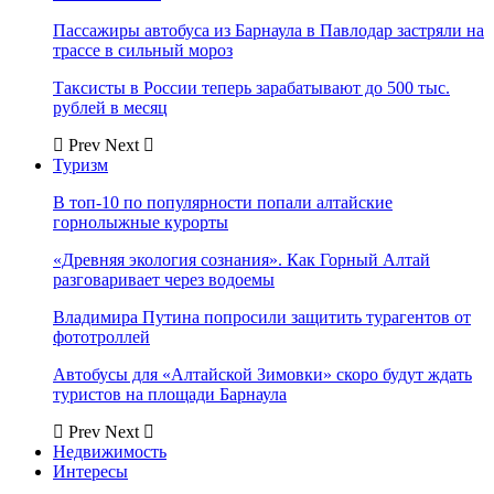
Пассажиры автобуса из Барнаула в Павлодар застряли на
трассе в сильный мороз
Таксисты в России теперь зарабатывают до 500 тыс.
рублей в месяц
Prev
Next
Туризм
В топ-10 по популярности попали алтайские
горнолыжные курорты
«Древняя экология сознания». Как Горный Алтай
разговаривает через водоемы
Владимира Путина попросили защитить турагентов от
фототроллей
Автобусы для «Алтайской Зимовки» скоро будут ждать
туристов на площади Барнаула
Prev
Next
Недвижимость
Интересы