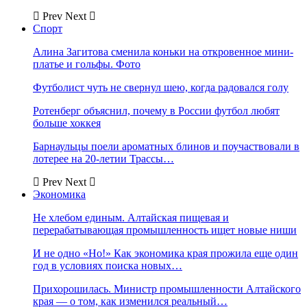
Prev
Next
Спорт
Алина Загитова сменила коньки на откровенное мини-
платье и гольфы. Фото
Футболист чуть не свернул шею, когда радовался голу
Ротенберг объяснил, почему в России футбол любят
больше хоккея
Барнаульцы поели ароматных блинов и поучаствовали в
лотерее на 20-летии Трассы…
Prev
Next
Экономика
Не хлебом единым. Алтайская пищевая и
перерабатывающая промышленность ищет новые ниши
И не одно «Но!» Как экономика края прожила еще один
год в условиях поиска новых…
Прихорошилась. Министр промышленности Алтайского
края — о том, как изменился реальный…