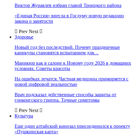
Виктор Журавлев избран главой Троицкого района
«Единая Россия» внесла в Госдуму новую редакцию
закона о занятости
Prev
Next
Здоровье
Новый год без последствий. Почему праздничные
каникулы становятся испытанием для…
Маникюр как в салоне к Новому году 2026 в домашних
условиях. Советы красоты
На ошибках лечатся. Частная медицина примиряется с
новой цифровой реальностью
Врач подсказал действенные способы защиты от
гонконгского гриппа. Точные симптомы
Prev
Next
Культура
Еще один алтайский кинозал присоединился к проекту
«Пушкинская карта»