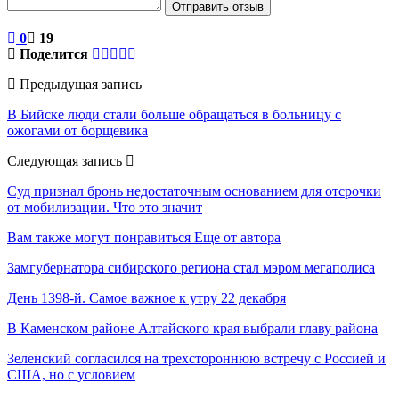
Отправить отзыв
0
19
Поделится
Предыдущая запись
В Бийске люди стали больше обращаться в больницу с
ожогами от борщевика
Следующая запись
Суд признал бронь недостаточным основанием для отсрочки
от мобилизации. Что это значит
Вам также могут понравиться
Еще от автора
Замгубернатора сибирского региона стал мэром мегаполиса
День 1398-й. Самое важное к утру 22 декабря
В Каменском районе Алтайского края выбрали главу района
Зеленский согласился на трехстороннюю встречу с Россией и
США, но с условием