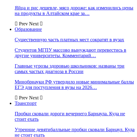
Яйца и рис дешевле, мясо дороже: как изменились цены
на продукты в Алтайском крае за…
Prev
Next
Образование
Существенную часть платных мест сократят в вузах
Студентов МГПУ массово вынуждают перевестись в
другие университеты. Комментарий…
Главные угрозы здоровью школьников: названы три
самых частых диагноза в России
Минобрнауки РФ утвердило новые минимальные баллы
ЕГЭ для поступления в вузы на 2026…
Prev
Next
Транспорт
Пробки сковали дороги вечернего Барнаула. Куда не
стоит ехать
Утренние девятибалльные пробки сковали Барнаул. Куда
не стоит ехать