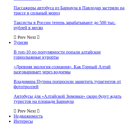
Пассажиры автобуса из Барнаула в Павлодар застряли на
трассе в сильный мороз
Таксисты в России теперь зарабатывают до 500 тыс.
рублей в месяц
Prev
Next
Туризм
В топ-10 по популярности попали алтайские
горнолыжные курорты
«Древняя экология сознания». Как Горный Алтай
разговаривает через водоемы
Владимира Путина попросили защитить турагентов от
фототроллей
Автобусы для «Алтайской Зимовки» скоро будут ждать
туристов на площади Барнаула
Prev
Next
Недвижимость
Интересы