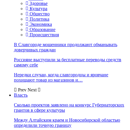
Здоровье
Культура
Общество
Политика
Экономика
Образование
Происшествия
В Славгороде мошенники продолжают обманывать
доверчивых граждан
Россияне выступили за бесплатные переводы средств
самому себе
Нередки случаи, когда славгородцы и яровчане
похищают товар из магазинов и…
Prev
Next
Власть
Сколько проектов заявлено на конкурс Губернаторских
грантов в сфере культуры
Между Алтайским краем и Новосибирской областью
определили точную границу