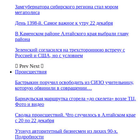
Замгубернатора сибирского региона стал мэром
мегаполиса
День 1398-й. Самое важное к утру 22 декабря
В Каменском районе Алтайского края выбрали главу
района
Зеленский согласился на трехстороннюю встречу с
Россией и США, но с условием
Prev
Next
Происшествия
Бастрыкин поручил освободить из СИЗО учительницу,
которую обвинили в совращении…
Барнаульская маршрутка сгорела «до скелета» возле ТЦ.
Фото и видео
Сводка происшествий. Что случилось в Алтайском крае
с 20 по 22 декабря
Утонул авторитетный бизнесмен из лихих 90-х.
Подробности