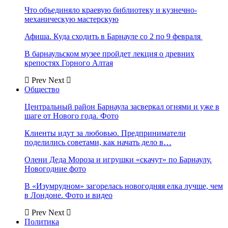
Что объединяло краевую библиотеку и кузнечно-
механическую мастерскую
Афиша. Куда сходить в Барнауле со 2 по 9 февраля
В барнаульском музее пройдет лекция о древних
крепостях Горного Алтая
Prev
Next
Общество
Центральный район Барнаула засверкал огнями и уже в
шаге от Нового года. Фото
Клиенты идут за любовью. Предприниматели
поделились советами, как начать дело в…
Олени Деда Мороза и игрушки «скачут» по Барнаулу.
Новогодние фото
В «Изумрудном» загорелась новогодняя елка лучше, чем
в Лондоне. Фото и видео
Prev
Next
Политика