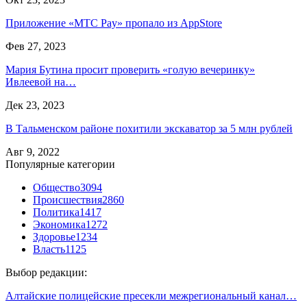
Приложение «МТС Pay» пропало из AppStore
Фев 27, 2023
Мария Бутина просит проверить «голую вечеринку»
Ивлеевой на…
Дек 23, 2023
В Тальменском районе похитили экскаватор за 5 млн рублей
Авг 9, 2022
Популярные категории
Общество
3094
Происшествия
2860
Политика
1417
Экономика
1272
Здоровье
1234
Власть
1125
Выбор редакции:
Алтайские полицейские пресекли межрегиональный канал…