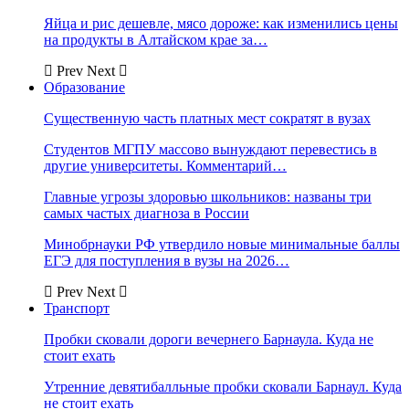
Яйца и рис дешевле, мясо дороже: как изменились цены
на продукты в Алтайском крае за…
Prev
Next
Образование
Существенную часть платных мест сократят в вузах
Студентов МГПУ массово вынуждают перевестись в
другие университеты. Комментарий…
Главные угрозы здоровью школьников: названы три
самых частых диагноза в России
Минобрнауки РФ утвердило новые минимальные баллы
ЕГЭ для поступления в вузы на 2026…
Prev
Next
Транспорт
Пробки сковали дороги вечернего Барнаула. Куда не
стоит ехать
Утренние девятибалльные пробки сковали Барнаул. Куда
не стоит ехать