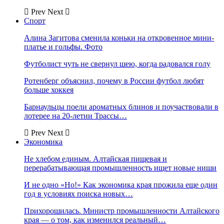
Prev
Next
Спорт
Алина Загитова сменила коньки на откровенное мини-
платье и гольфы. Фото
Футболист чуть не свернул шею, когда радовался голу
Ротенберг объяснил, почему в России футбол любят
больше хоккея
Барнаульцы поели ароматных блинов и поучаствовали в
лотерее на 20-летии Трассы…
Prev
Next
Экономика
Не хлебом единым. Алтайская пищевая и
перерабатывающая промышленность ищет новые ниши
И не одно «Но!» Как экономика края прожила еще один
год в условиях поиска новых…
Прихорошилась. Министр промышленности Алтайского
края — о том, как изменился реальный…