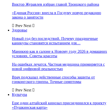
Виктор Журавлев избран главой Троицкого района
«Единая Россия» внесла в Госдуму новую редакцию
закона о занятости
Prev
Next
Здоровье
Новый год без последствий. Почему праздничные
каникулы становятся испытанием для…
Маникюр как в салоне к Новому году 2026 в домашних
условиях. Советы красоты
На ошибках лечатся. Частная медицина примиряется с
новой цифровой реальностью
Врач подсказал действенные способы защиты от
гонконгского гриппа. Точные симптомы
Prev
Next
Культура
Еще один алтайский кинозал присоединился к проекту
«Пушкинская карта»