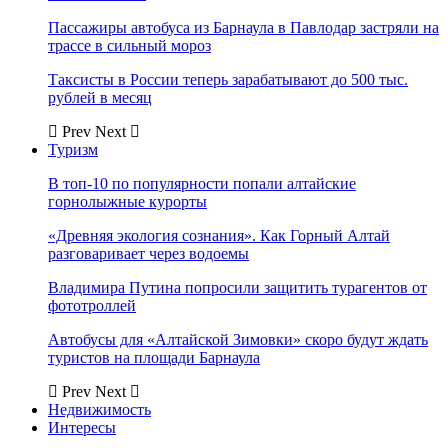
Пассажиры автобуса из Барнаула в Павлодар застряли на
трассе в сильный мороз
Таксисты в России теперь зарабатывают до 500 тыс.
рублей в месяц
Prev
Next
Туризм
В топ-10 по популярности попали алтайские
горнолыжные курорты
«Древняя экология сознания». Как Горный Алтай
разговаривает через водоемы
Владимира Путина попросили защитить турагентов от
фототроллей
Автобусы для «Алтайской Зимовки» скоро будут ждать
туристов на площади Барнаула
Prev
Next
Недвижимость
Интересы