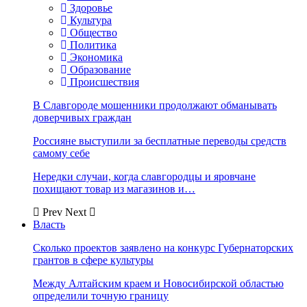
Здоровье
Культура
Общество
Политика
Экономика
Образование
Происшествия
В Славгороде мошенники продолжают обманывать
доверчивых граждан
Россияне выступили за бесплатные переводы средств
самому себе
Нередки случаи, когда славгородцы и яровчане
похищают товар из магазинов и…
Prev
Next
Власть
Сколько проектов заявлено на конкурс Губернаторских
грантов в сфере культуры
Между Алтайским краем и Новосибирской областью
определили точную границу