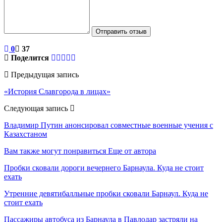
Отправить отзыв
0
37
Поделится
Предыдущая запись
«История Славгорода в лицах»
Следующая запись
Владимир Путин анонсировал совместные военные учения с
Казахстаном
Вам также могут понравиться
Еще от автора
Пробки сковали дороги вечернего Барнаула. Куда не стоит
ехать
Утренние девятибалльные пробки сковали Барнаул. Куда не
стоит ехать
Пассажиры автобуса из Барнаула в Павлодар застряли на