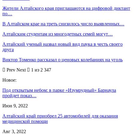
Жители Алтайского края приглашаются на цифровой диктант
по…
В Алтайском крае на треть снизилось число выявленных…
Алтайским студентам из многодетных семей могут…
Алтайский ученый назвал новый вид паука в честь своего
друга
Виктор Томенко рассказал о ценовых колебаниях на уголь
Prev
Next
1 из 2 347
Новое:
Под открытым небом: в парке «Изумрудный» Барнаула
пройдет показ…
Июн 9, 2022
Алтайский край приобрел 25 автомобилей для оказания
медицинской помощи
Авг 3, 2022