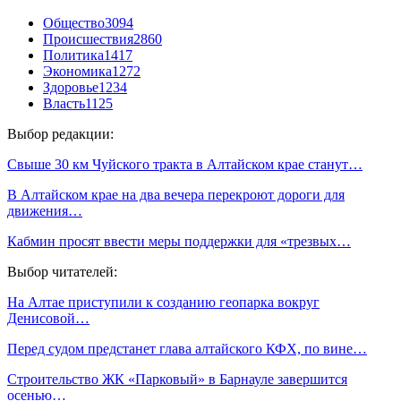
Общество
3094
Происшествия
2860
Политика
1417
Экономика
1272
Здоровье
1234
Власть
1125
Выбор редакции:
Свыше 30 км Чуйского тракта в Алтайском крае станут…
В Алтайском крае на два вечера перекроют дороги для
движения…
Кабмин просят ввести меры поддержки для «трезвых…
Выбор читателей:
На Алтае приступили к созданию геопарка вокруг
Денисовой…
Перед судом предстанет глава алтайского КФХ, по вине…
Строительство ЖК «Парковый» в Барнауле завершится
осенью…