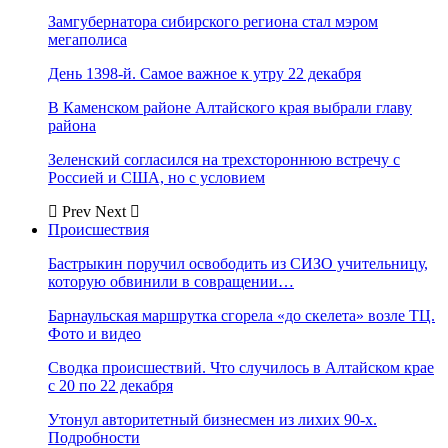
Замгубернатора сибирского региона стал мэром
мегаполиса
День 1398-й. Самое важное к утру 22 декабря
В Каменском районе Алтайского края выбрали главу
района
Зеленский согласился на трехстороннюю встречу с
Россией и США, но с условием
Prev
Next
Происшествия
Бастрыкин поручил освободить из СИЗО учительницу,
которую обвинили в совращении…
Барнаульская маршрутка сгорела «до скелета» возле ТЦ.
Фото и видео
Сводка происшествий. Что случилось в Алтайском крае
с 20 по 22 декабря
Утонул авторитетный бизнесмен из лихих 90-х.
Подробности