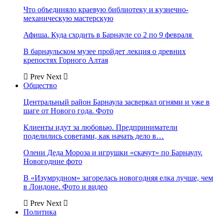
Что объединяло краевую библиотеку и кузнечно-
механическую мастерскую
Афиша. Куда сходить в Барнауле со 2 по 9 февраля
В барнаульском музее пройдет лекция о древних
крепостях Горного Алтая
Prev
Next
Общество
Центральный район Барнаула засверкал огнями и уже в
шаге от Нового года. Фото
Клиенты идут за любовью. Предприниматели
поделились советами, как начать дело в…
Олени Деда Мороза и игрушки «скачут» по Барнаулу.
Новогодние фото
В «Изумрудном» загорелась новогодняя елка лучше, чем
в Лондоне. Фото и видео
Prev
Next
Политика