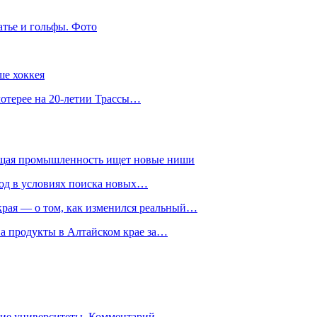
атье и гольфы. Фото
ше хоккея
лотерее на 20-летии Трассы…
ющая промышленность ищет новые ниши
год в условиях поиска новых…
рая — о том, как изменился реальный…
на продукты в Алтайском крае за…
гие университеты. Комментарий…