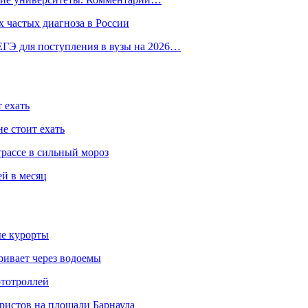
 частых диагноза в России
ГЭ для поступления в вузы на 2026…
 ехать
е стоит ехать
трассе в сильный мороз
ей в месяц
ые курорты
ривает через водоемы
ототроллей
ристов на площади Барнаула