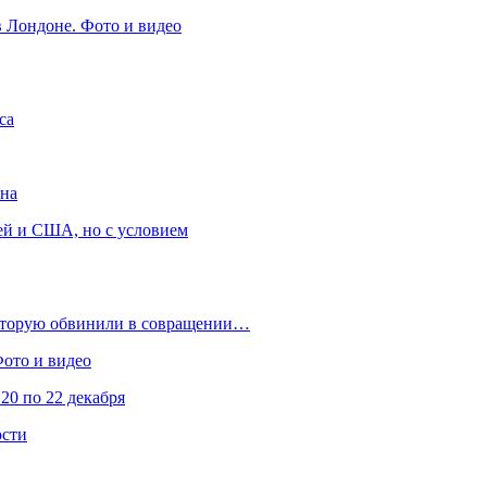
в Лондоне. Фото и видео
са
она
ей и США, но с условием
которую обвинили в совращении…
Фото и видео
20 по 22 декабря
ости