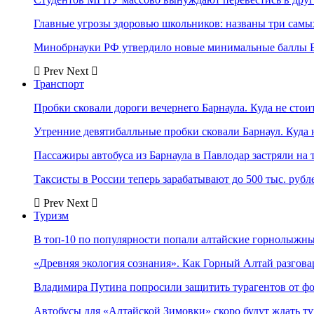
Главные угрозы здоровью школьников: названы три самых
Минобрнауки РФ утвердило новые минимальные баллы Е
Prev
Next
Транспорт
Пробки сковали дороги вечернего Барнаула. Куда не стоит
Утренние девятибалльные пробки сковали Барнаул. Куда н
Пассажиры автобуса из Барнаула в Павлодар застряли на 
Таксисты в России теперь зарабатывают до 500 тыс. рубл
Prev
Next
Туризм
В топ-10 по популярности попали алтайские горнолыжн
«Древняя экология сознания». Как Горный Алтай разгова
Владимира Путина попросили защитить турагентов от ф
Автобусы для «Алтайской Зимовки» скоро будут ждать ту