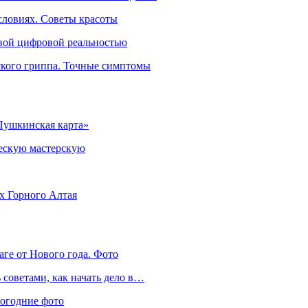
словиях. Советы красоты
овой цифровой реальностью
ского гриппа. Точные симптомы
Пушкинская карта»
ческую мастерскую
ях Горного Алтая
аге от Нового года. Фото
советами, как начать дело в…
вогодние фото