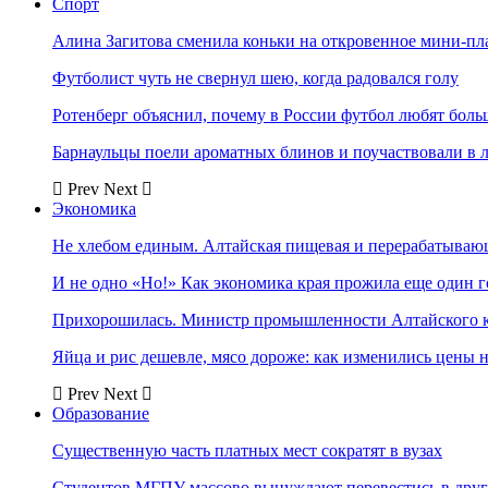
Спорт
Алина Загитова сменила коньки на откровенное мини-пл
Футболист чуть не свернул шею, когда радовался голу
Ротенберг объяснил, почему в России футбол любят боль
Барнаульцы поели ароматных блинов и поучаствовали в 
Prev
Next
Экономика
Не хлебом единым. Алтайская пищевая и перерабатыва
И не одно «Но!» Как экономика края прожила еще один 
Прихорошилась. Министр промышленности Алтайского к
Яйца и рис дешевле, мясо дороже: как изменились цены 
Prev
Next
Образование
Существенную часть платных мест сократят в вузах
Студентов МГПУ массово вынуждают перевестись в дру