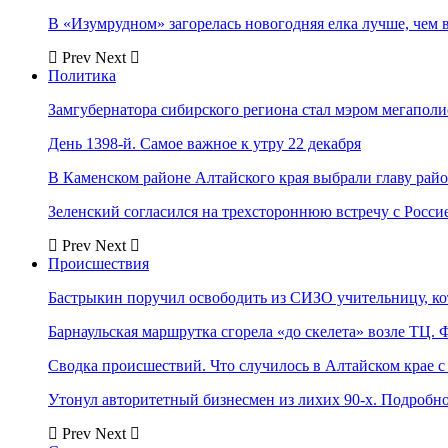
В «Изумрудном» загорелась новогодняя елка лучше, чем 
Prev
Next
Политика
Замгубернатора сибирского региона стал мэром мегаполи
День 1398-й. Самое важное к утру 22 декабря
В Каменском районе Алтайского края выбрали главу рай
Зеленский согласился на трехстороннюю встречу с Росси
Prev
Next
Происшествия
Бастрыкин поручил освободить из СИЗО учительницу, 
Барнаульская маршрутка сгорела «до скелета» возле ТЦ. 
Сводка происшествий. Что случилось в Алтайском крае с 
Утонул авторитетный бизнесмен из лихих 90-х. Подробн
Prev
Next