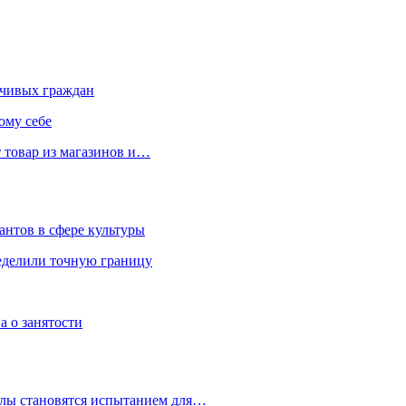
чивых граждан
ому себе
 товар из магазинов и…
антов в сфере культуры
еделили точную границу
а о занятости
улы становятся испытанием для…