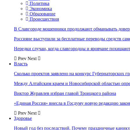
Политика
Экономика
Образование
Происшествия
В Славгороде мошенники продолжают обманывать довер
Россияне выступили за бесплатные переводы средств сам
Нередки случаи, когда славгородцы и яровчане похищают
Prev
Next
Власть
Сколько проектов заявлено на конкурс Губернаторских гр
Между Алтайским краем и Новосибирской областью опр
Виктор Журавлев избран главой Троицкого района
«Единая Россия» внесла в Госдуму новую редакцию закон
Prev
Next
Здоровье
Новый год без последствий. Почему праздничные каник