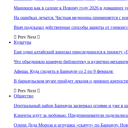
Маникюр как в салоне к Новому году 2026 в домашних у
На ошибках лечатся. Частная медицина примиряется с н
Врач подсказал действенные способы защиты от гонконг
Prev
Next
Культура
Еще один алтайский кинозал присоединился к проекту «
Что объединяло краевую библиотеку и кузнечно-механи
Афиша. Куда сходить в Барнауле со 2 по 9 февраля
В барнаульском музее пройдет лекция о древних крепост
Prev
Next
Общество
Центральный район Барнаула засверкал огнями и уже в ш
Клиенты идут за любовью. Предприниматели поделились 
Олени Деда Мороза и игрушки «скачут» по Барнаулу. Но