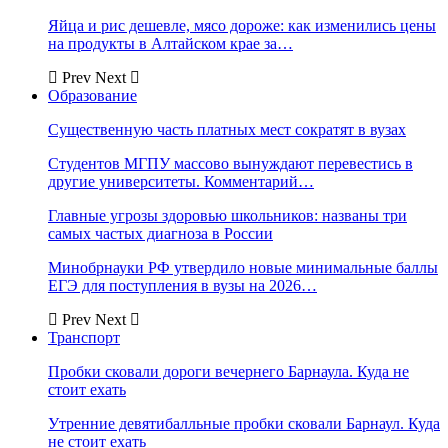
Яйца и рис дешевле, мясо дороже: как изменились цены
на продукты в Алтайском крае за…
Prev
Next
Образование
Существенную часть платных мест сократят в вузах
Студентов МГПУ массово вынуждают перевестись в
другие университеты. Комментарий…
Главные угрозы здоровью школьников: названы три
самых частых диагноза в России
Минобрнауки РФ утвердило новые минимальные баллы
ЕГЭ для поступления в вузы на 2026…
Prev
Next
Транспорт
Пробки сковали дороги вечернего Барнаула. Куда не
стоит ехать
Утренние девятибалльные пробки сковали Барнаул. Куда
не стоит ехать