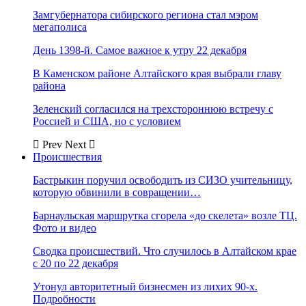
Замгубернатора сибирского региона стал мэром
мегаполиса
День 1398-й. Самое важное к утру 22 декабря
В Каменском районе Алтайского края выбрали главу
района
Зеленский согласился на трехстороннюю встречу с
Россией и США, но с условием
Prev
Next
Происшествия
Бастрыкин поручил освободить из СИЗО учительницу,
которую обвинили в совращении…
Барнаульская маршрутка сгорела «до скелета» возле ТЦ.
Фото и видео
Сводка происшествий. Что случилось в Алтайском крае
с 20 по 22 декабря
Утонул авторитетный бизнесмен из лихих 90-х.
Подробности