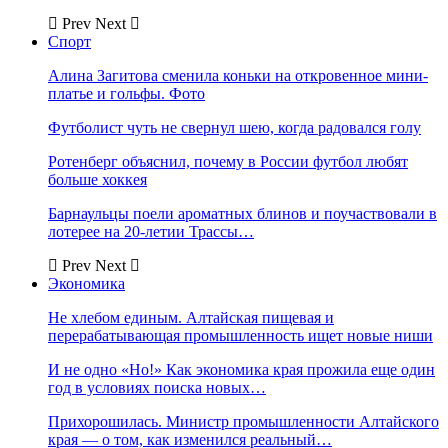
Prev
Next
Спорт
Алина Загитова сменила коньки на откровенное мини-
платье и гольфы. Фото
Футболист чуть не свернул шею, когда радовался голу
Ротенберг объяснил, почему в России футбол любят
больше хоккея
Барнаульцы поели ароматных блинов и поучаствовали в
лотерее на 20-летии Трассы…
Prev
Next
Экономика
Не хлебом единым. Алтайская пищевая и
перерабатывающая промышленность ищет новые ниши
И не одно «Но!» Как экономика края прожила еще один
год в условиях поиска новых…
Прихорошилась. Министр промышленности Алтайского
края — о том, как изменился реальный…