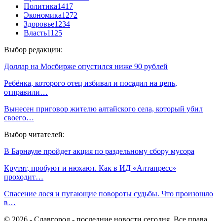
Политика
1417
Экономика
1272
Здоровье
1234
Власть
1125
Выбор редакции:
Доллар на Мосбирже опустился ниже 90 рублей
Ребёнка, которого отец избивал и посадил на цепь,
отправили…
Вынесен приговор жителю алтайского села, который убил
своего…
Выбор читателей:
В Барнауле пройдет акция по раздельному сбору мусора
Крутят, пробуют и нюхают. Как в ИД «Алтапресс»
проходит…
Спасение лося и пугающие повороты судьбы. Что произошло
в…
© 2026 - Славгород - последние новости сегодня. Все права