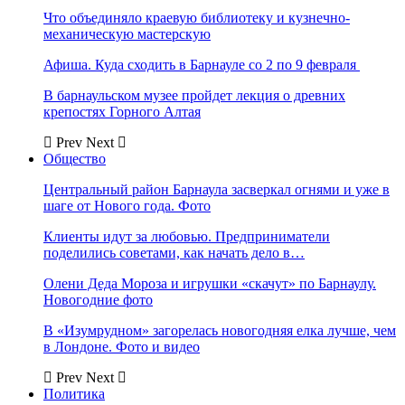
Что объединяло краевую библиотеку и кузнечно-
механическую мастерскую
Афиша. Куда сходить в Барнауле со 2 по 9 февраля
В барнаульском музее пройдет лекция о древних
крепостях Горного Алтая
Prev
Next
Общество
Центральный район Барнаула засверкал огнями и уже в
шаге от Нового года. Фото
Клиенты идут за любовью. Предприниматели
поделились советами, как начать дело в…
Олени Деда Мороза и игрушки «скачут» по Барнаулу.
Новогодние фото
В «Изумрудном» загорелась новогодняя елка лучше, чем
в Лондоне. Фото и видео
Prev
Next
Политика