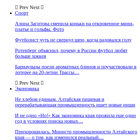
Prev
Next
Спорт
Алина Загитова сменила коньки на откровенное мини-
платье и гольфы. Фото
Футболист чуть не свернул шею, когда радовался голу
Ротенберг объяснил, почему в России футбол любят
больше хоккея
Барнаульцы поели ароматных блинов и поучаствовали в
лотерее на 20-летии Трассы…
Prev
Next
Экономика
Не хлебом единым. Алтайская пищевая и
перерабатывающая промышленность ищет новые ниши
И не одно «Но!» Как экономика края прожила еще один
год в условиях поиска новых…
Прихорошилась. Министр промышленности Алтайского
края — о том, как изменился реальный…