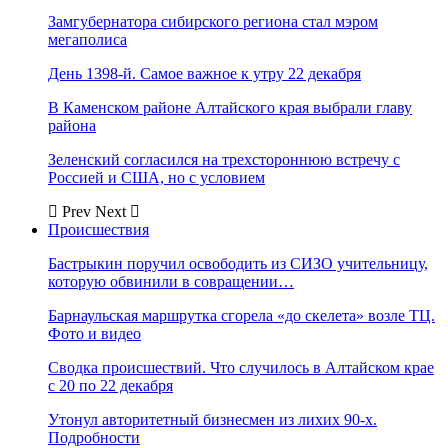
Замгубернатора сибирского региона стал мэром
мегаполиса
День 1398-й. Самое важное к утру 22 декабря
В Каменском районе Алтайского края выбрали главу
района
Зеленский согласился на трехстороннюю встречу с
Россией и США, но с условием
Prev
Next
Происшествия
Бастрыкин поручил освободить из СИЗО учительницу,
которую обвинили в совращении…
Барнаульская маршрутка сгорела «до скелета» возле ТЦ.
Фото и видео
Сводка происшествий. Что случилось в Алтайском крае
с 20 по 22 декабря
Утонул авторитетный бизнесмен из лихих 90-х.
Подробности