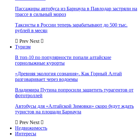
Пассажиры автобуса из Барнаула в Павлодар застряли на
трассе в сильный мороз
Таксисты в России теперь зарабатывают до 500 тыс.
рублей в месяц
Prev
Next
Туризм
В топ-10 по популярности попали алтайские
горнолыжные курорты
«Древняя экология сознания». Как Горный Алтай
разговаривает через водоемы
Владимира Путина попросили защитить турагентов от
фототроллей
Автобусы для «Алтайской Зимовки» скоро будут ждать
туристов на площади Барнаула
Prev
Next
Недвижимость
Интересы