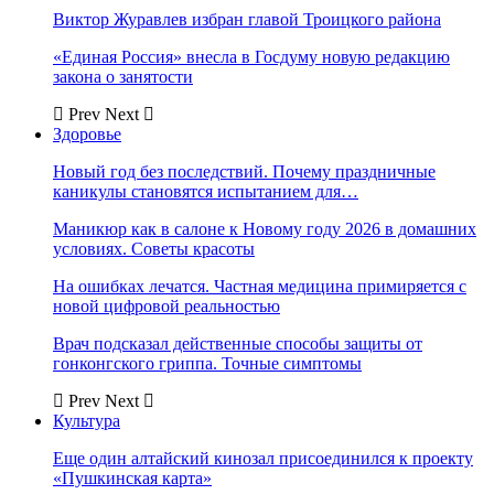
Виктор Журавлев избран главой Троицкого района
«Единая Россия» внесла в Госдуму новую редакцию
закона о занятости
Prev
Next
Здоровье
Новый год без последствий. Почему праздничные
каникулы становятся испытанием для…
Маникюр как в салоне к Новому году 2026 в домашних
условиях. Советы красоты
На ошибках лечатся. Частная медицина примиряется с
новой цифровой реальностью
Врач подсказал действенные способы защиты от
гонконгского гриппа. Точные симптомы
Prev
Next
Культура
Еще один алтайский кинозал присоединился к проекту
«Пушкинская карта»