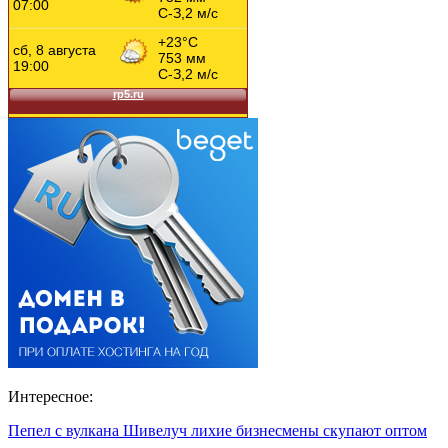
Интересное:
Пепел с вулкана Шивелуч лихие бизнесмены скупают оптом