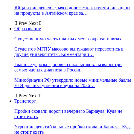
Яйца и рис дешевле, мясо дороже: как изменились цены
на продукты в Алтайском крае за…
Prev
Next
Образование
Существенную часть платных мест сократят в вузах
Студентов МГПУ массово вынуждают перевестись в
другие университеты. Комментарий…
Главные угрозы здоровью школьников: названы три
самых частых диагноза в России
Минобрнауки РФ утвердило новые минимальные баллы
ЕГЭ для поступления в вузы на 2026…
Prev
Next
Транспорт
Пробки сковали дороги вечернего Барнаула. Куда не
стоит ехать
Утренние девятибалльные пробки сковали Барнаул. Куда
не стоит ехать