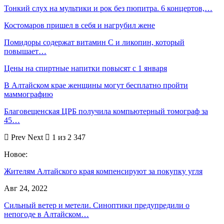
Тонкий слух на мультики и рок без пюпитра. 6 концертов,…
Костомаров пришел в себя и нагрубил жене
Помидоры содержат витамин С и ликопин, который
повышает…
Цены на спиртные напитки повысят с 1 января
В Алтайском крае женщины могут бесплатно пройти
маммографию
Благовещенская ЦРБ получила компьютерный томограф за
45…
Prev
Next
1 из 2 347
Новое:
Жителям Алтайского края компенсируют за покупку угля
Авг 24, 2022
Сильный ветер и метели. Синоптики предупредили о
непогоде в Алтайском…