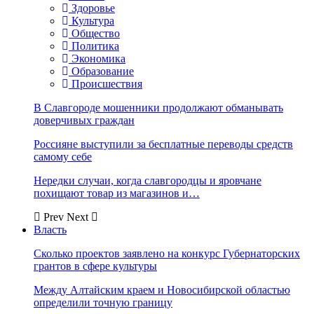
Здоровье
Культура
Общество
Политика
Экономика
Образование
Происшествия
В Славгороде мошенники продолжают обманывать
доверчивых граждан
Россияне выступили за бесплатные переводы средств
самому себе
Нередки случаи, когда славгородцы и яровчане
похищают товар из магазинов и…
Prev
Next
Власть
Сколько проектов заявлено на конкурс Губернаторских
грантов в сфере культуры
Между Алтайским краем и Новосибирской областью
определили точную границу