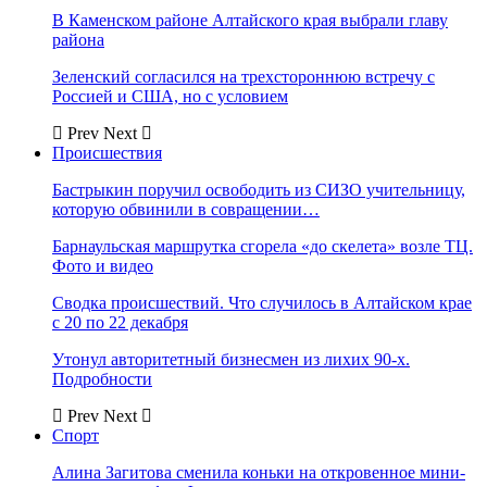
В Каменском районе Алтайского края выбрали главу
района
Зеленский согласился на трехстороннюю встречу с
Россией и США, но с условием
Prev
Next
Происшествия
Бастрыкин поручил освободить из СИЗО учительницу,
которую обвинили в совращении…
Барнаульская маршрутка сгорела «до скелета» возле ТЦ.
Фото и видео
Сводка происшествий. Что случилось в Алтайском крае
с 20 по 22 декабря
Утонул авторитетный бизнесмен из лихих 90-х.
Подробности
Prev
Next
Спорт
Алина Загитова сменила коньки на откровенное мини-