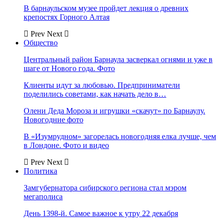
В барнаульском музее пройдет лекция о древних
крепостях Горного Алтая
Prev
Next
Общество
Центральный район Барнаула засверкал огнями и уже в
шаге от Нового года. Фото
Клиенты идут за любовью. Предприниматели
поделились советами, как начать дело в…
Олени Деда Мороза и игрушки «скачут» по Барнаулу.
Новогодние фото
В «Изумрудном» загорелась новогодняя елка лучше, чем
в Лондоне. Фото и видео
Prev
Next
Политика
Замгубернатора сибирского региона стал мэром
мегаполиса
День 1398-й. Самое важное к утру 22 декабря