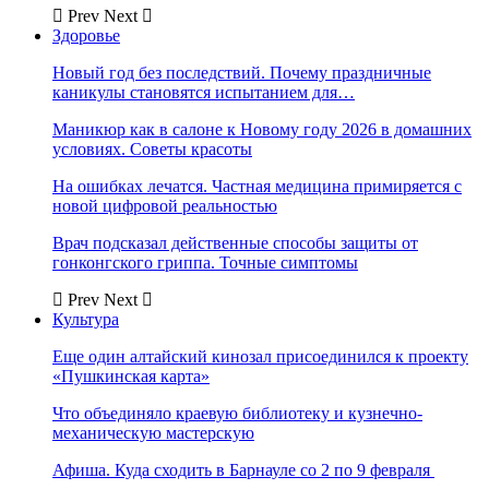
Prev
Next
Здоровье
Новый год без последствий. Почему праздничные
каникулы становятся испытанием для…
Маникюр как в салоне к Новому году 2026 в домашних
условиях. Советы красоты
На ошибках лечатся. Частная медицина примиряется с
новой цифровой реальностью
Врач подсказал действенные способы защиты от
гонконгского гриппа. Точные симптомы
Prev
Next
Культура
Еще один алтайский кинозал присоединился к проекту
«Пушкинская карта»
Что объединяло краевую библиотеку и кузнечно-
механическую мастерскую
Афиша. Куда сходить в Барнауле со 2 по 9 февраля