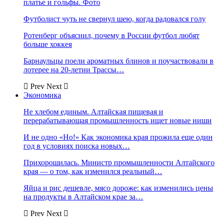
платье и гольфы. Фото
Футболист чуть не свернул шею, когда радовался голу
Ротенберг объяснил, почему в России футбол любят
больше хоккея
Барнаульцы поели ароматных блинов и поучаствовали в
лотерее на 20-летии Трассы…
Prev
Next
Экономика
Не хлебом единым. Алтайская пищевая и
перерабатывающая промышленность ищет новые ниши
И не одно «Но!» Как экономика края прожила еще один
год в условиях поиска новых…
Прихорошилась. Министр промышленности Алтайского
края — о том, как изменился реальный…
Яйца и рис дешевле, мясо дороже: как изменились цены
на продукты в Алтайском крае за…
Prev
Next