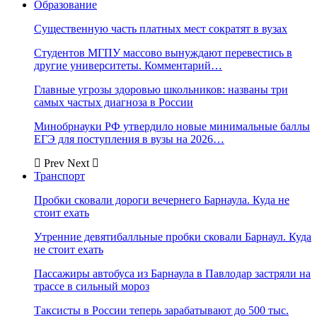
Образование
Существенную часть платных мест сократят в вузах
Студентов МГПУ массово вынуждают перевестись в
другие университеты. Комментарий…
Главные угрозы здоровью школьников: названы три
самых частых диагноза в России
Минобрнауки РФ утвердило новые минимальные баллы
ЕГЭ для поступления в вузы на 2026…
Prev
Next
Транспорт
Пробки сковали дороги вечернего Барнаула. Куда не
стоит ехать
Утренние девятибалльные пробки сковали Барнаул. Куда
не стоит ехать
Пассажиры автобуса из Барнаула в Павлодар застряли на
трассе в сильный мороз
Таксисты в России теперь зарабатывают до 500 тыс.