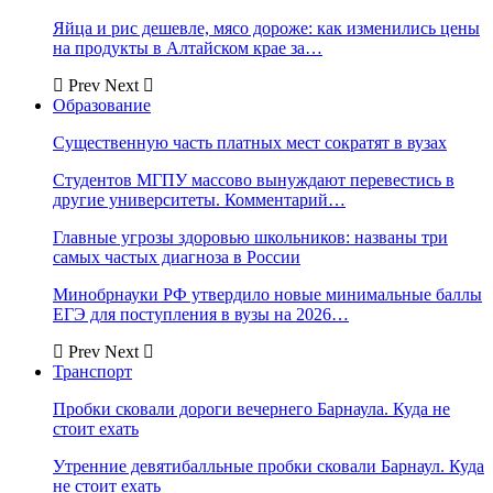
Яйца и рис дешевле, мясо дороже: как изменились цены
на продукты в Алтайском крае за…
Prev
Next
Образование
Существенную часть платных мест сократят в вузах
Студентов МГПУ массово вынуждают перевестись в
другие университеты. Комментарий…
Главные угрозы здоровью школьников: названы три
самых частых диагноза в России
Минобрнауки РФ утвердило новые минимальные баллы
ЕГЭ для поступления в вузы на 2026…
Prev
Next
Транспорт
Пробки сковали дороги вечернего Барнаула. Куда не
стоит ехать
Утренние девятибалльные пробки сковали Барнаул. Куда
не стоит ехать