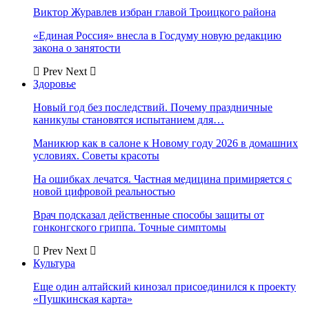
Виктор Журавлев избран главой Троицкого района
«Единая Россия» внесла в Госдуму новую редакцию
закона о занятости
Prev
Next
Здоровье
Новый год без последствий. Почему праздничные
каникулы становятся испытанием для…
Маникюр как в салоне к Новому году 2026 в домашних
условиях. Советы красоты
На ошибках лечатся. Частная медицина примиряется с
новой цифровой реальностью
Врач подсказал действенные способы защиты от
гонконгского гриппа. Точные симптомы
Prev
Next
Культура
Еще один алтайский кинозал присоединился к проекту
«Пушкинская карта»