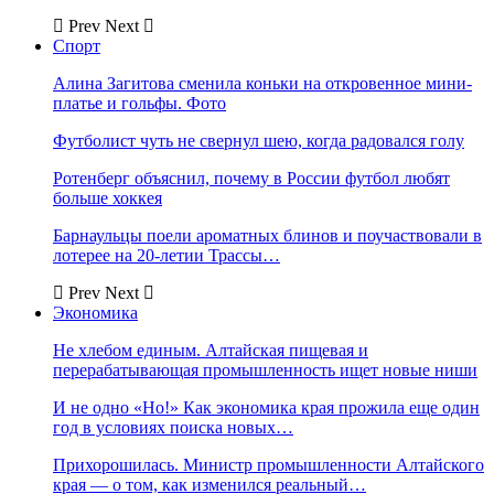
Prev
Next
Спорт
Алина Загитова сменила коньки на откровенное мини-
платье и гольфы. Фото
Футболист чуть не свернул шею, когда радовался голу
Ротенберг объяснил, почему в России футбол любят
больше хоккея
Барнаульцы поели ароматных блинов и поучаствовали в
лотерее на 20-летии Трассы…
Prev
Next
Экономика
Не хлебом единым. Алтайская пищевая и
перерабатывающая промышленность ищет новые ниши
И не одно «Но!» Как экономика края прожила еще один
год в условиях поиска новых…
Прихорошилась. Министр промышленности Алтайского
края — о том, как изменился реальный…