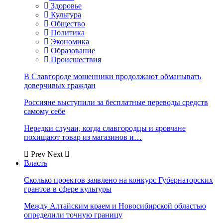
Здоровье
Культура
Общество
Политика
Экономика
Образование
Происшествия
В Славгороде мошенники продолжают обманывать
доверчивых граждан
Россияне выступили за бесплатные переводы средств
самому себе
Нередки случаи, когда славгородцы и яровчане
похищают товар из магазинов и…
Prev
Next
Власть
Сколько проектов заявлено на конкурс Губернаторских
грантов в сфере культуры
Между Алтайским краем и Новосибирской областью
определили точную границу