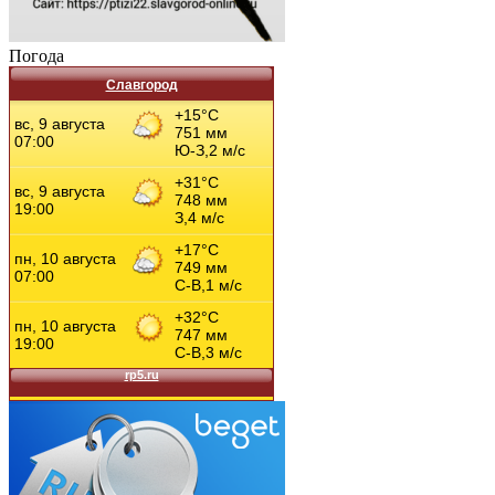
Погода
Славгород