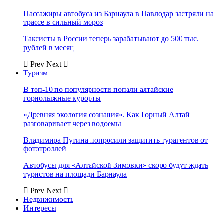
Пассажиры автобуса из Барнаула в Павлодар застряли на
трассе в сильный мороз
Таксисты в России теперь зарабатывают до 500 тыс.
рублей в месяц
Prev
Next
Туризм
В топ-10 по популярности попали алтайские
горнолыжные курорты
«Древняя экология сознания». Как Горный Алтай
разговаривает через водоемы
Владимира Путина попросили защитить турагентов от
фототроллей
Автобусы для «Алтайской Зимовки» скоро будут ждать
туристов на площади Барнаула
Prev
Next
Недвижимость
Интересы