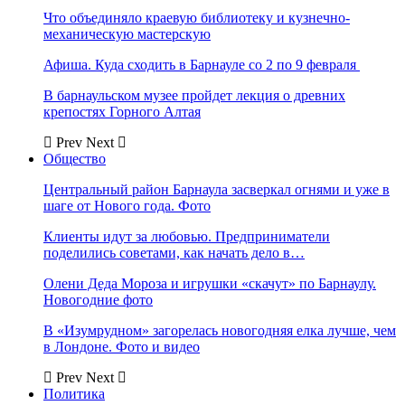
Что объединяло краевую библиотеку и кузнечно-
механическую мастерскую
Афиша. Куда сходить в Барнауле со 2 по 9 февраля
В барнаульском музее пройдет лекция о древних
крепостях Горного Алтая
Prev
Next
Общество
Центральный район Барнаула засверкал огнями и уже в
шаге от Нового года. Фото
Клиенты идут за любовью. Предприниматели
поделились советами, как начать дело в…
Олени Деда Мороза и игрушки «скачут» по Барнаулу.
Новогодние фото
В «Изумрудном» загорелась новогодняя елка лучше, чем
в Лондоне. Фото и видео
Prev
Next
Политика