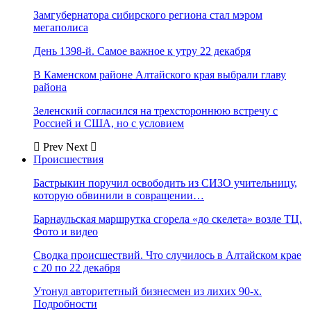
Замгубернатора сибирского региона стал мэром
мегаполиса
День 1398-й. Самое важное к утру 22 декабря
В Каменском районе Алтайского края выбрали главу
района
Зеленский согласился на трехстороннюю встречу с
Россией и США, но с условием
Prev
Next
Происшествия
Бастрыкин поручил освободить из СИЗО учительницу,
которую обвинили в совращении…
Барнаульская маршрутка сгорела «до скелета» возле ТЦ.
Фото и видео
Сводка происшествий. Что случилось в Алтайском крае
с 20 по 22 декабря
Утонул авторитетный бизнесмен из лихих 90-х.
Подробности