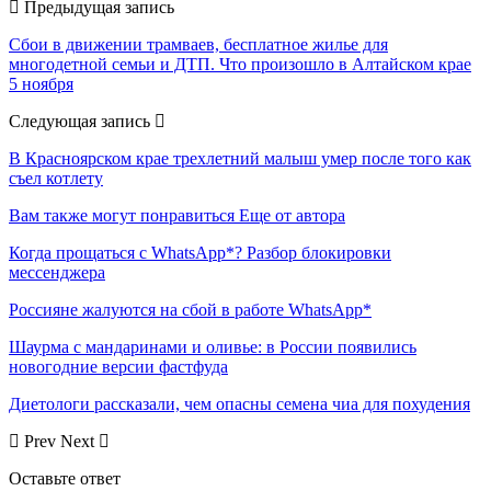
Предыдущая запись
Сбои в движении трамваев, бесплатное жилье для
многодетной семьи и ДТП. Что произошло в Алтайском крае
5 ноября
Следующая запись
В Красноярском крае трехлетний малыш умер после того как
съел котлету
Вам также могут понравиться
Еще от автора
Когда прощаться с WhatsApp*? Разбор блокировки
мессенджера
Россияне жалуются на сбой в работе WhatsApp*
Шаурма с мандаринами и оливье: в России появились
новогодние версии фастфуда
Диетологи рассказали, чем опасны семена чиа для похудения
Prev
Next
Оставьте ответ