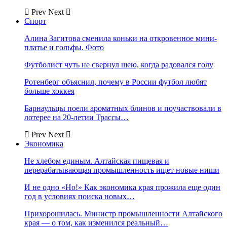
Prev
Next
Спорт
Алина Загитова сменила коньки на откровенное мини-
платье и гольфы. Фото
Футболист чуть не свернул шею, когда радовался голу
Ротенберг объяснил, почему в России футбол любят
больше хоккея
Барнаульцы поели ароматных блинов и поучаствовали в
лотерее на 20-летии Трассы…
Prev
Next
Экономика
Не хлебом единым. Алтайская пищевая и
перерабатывающая промышленность ищет новые ниши
И не одно «Но!» Как экономика края прожила еще один
год в условиях поиска новых…
Прихорошилась. Министр промышленности Алтайского
края — о том, как изменился реальный…