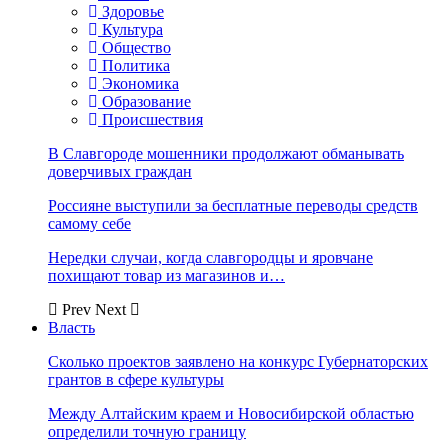
Здоровье
Культура
Общество
Политика
Экономика
Образование
Происшествия
В Славгороде мошенники продолжают обманывать
доверчивых граждан
Россияне выступили за бесплатные переводы средств
самому себе
Нередки случаи, когда славгородцы и яровчане
похищают товар из магазинов и…
Prev
Next
Власть
Сколько проектов заявлено на конкурс Губернаторских
грантов в сфере культуры
Между Алтайским краем и Новосибирской областью
определили точную границу