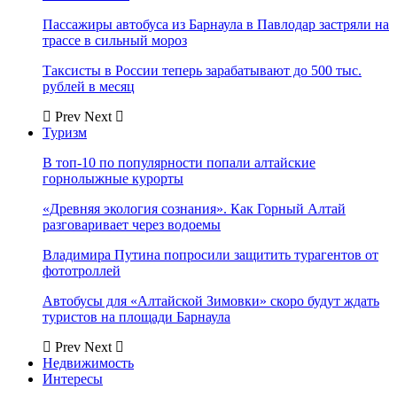
Пассажиры автобуса из Барнаула в Павлодар застряли на
трассе в сильный мороз
Таксисты в России теперь зарабатывают до 500 тыс.
рублей в месяц
Prev
Next
Туризм
В топ-10 по популярности попали алтайские
горнолыжные курорты
«Древняя экология сознания». Как Горный Алтай
разговаривает через водоемы
Владимира Путина попросили защитить турагентов от
фототроллей
Автобусы для «Алтайской Зимовки» скоро будут ждать
туристов на площади Барнаула
Prev
Next
Недвижимость
Интересы