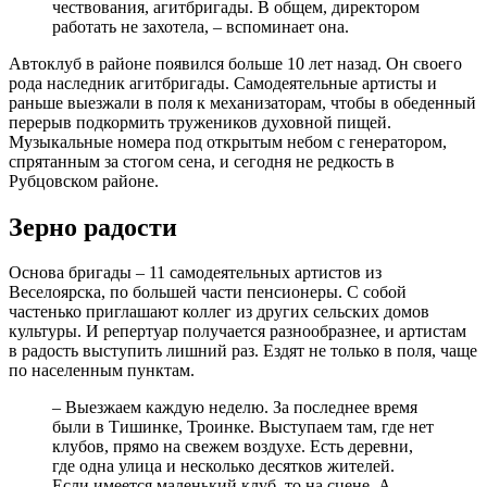
чествования, агитбригады. В общем, директором
работать не захотела, – вспоминает она.
Автоклуб в районе появился больше 10 лет назад. Он своего
рода наследник агитбригады. Самодеятельные артисты и
раньше выезжали в поля к механизаторам, чтобы в обеденный
перерыв подкормить тружеников духовной пищей.
Музыкальные номера под открытым небом с генератором,
спрятанным за стогом сена, и сегодня не редкость в
Рубцовском районе.
Зерно радости
Основа бригады – 11 самодеятельных артистов из
Веселоярска, по большей части пенсионеры. С собой
частенько приглашают коллег из других сельских домов
культуры. И репертуар получается разнообразнее, и артистам
в радость выступить лишний раз. Ездят не только в поля, чаще
по населенным пунктам.
– Выезжаем каждую неделю. За последнее время
были в Тишинке, Троинке. Выступаем там, где нет
клубов, прямо на свежем воздухе. Есть деревни,
где одна улица и несколько десятков жителей.
Если имеется маленький клуб, то на сцене. А