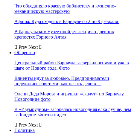
Что объединяло краевую библиотеку и кузнечно-
механическую мастерскую
Афиша. Куда сходить в Барнауле со 2 по 9 февраля
В барнаульском музее пройдет лекция о древних
крепостях Горного Алтая
Prev
Next
Общество
Центральный район Барнаула засверкал огнями и уже в
шаге от Нового года. Фото
Клиенты идут за любовью. Предприниматели
поделились советами, как начать дело в…
Олени Деда Мороза и игрушки «скачут» по Барнаулу.
Новогодние фото
В «Изумрудном» загорелась новогодняя елка лучше, чем
в Лондоне. Фото и видео
Prev
Next
Политика