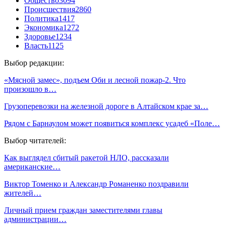
Общество
3094
Происшествия
2860
Политика
1417
Экономика
1272
Здоровье
1234
Власть
1125
Выбор редакции:
«Мясной замес», подъем Оби и лесной пожар-2. Что
произошло в…
Грузоперевозки на железной дороге в Алтайском крае за…
Рядом с Барнаулом может появиться комплекс усадеб «Поле…
Выбор читателей:
Как выглядел сбитый ракетой НЛО, рассказали
американские…
Виктор Томенко и Александр Романенко поздравили
жителей…
Личный прием граждан заместителями главы
администрации…