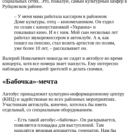
социальных сетях. Это, пожалуй, самый культурный шофер в
Рубцовском районе.
– У меня мама работала кассиром в районном
Доме культуры, отец – киномехаником. Он ездил
по селам с киноустановкой «Украина» и
показывал кино. И я с ним. Мой сын несколько лет
работал звукорежиссером в автоклубе. А я, как
пошел на пенсию, стал возить артистов по полям,
уже более 10 лет, – рассказывает он.
Валерий Николаевич никогда не сидит в автобусе во время
концерта, хотя все номера знает наизусть. Ему интересно
наблюдать за реакцией зрителей и делать снимки.
«Бабочка»-мечта
Автобус принадлежит культурно-информационному центру
(КИЦ) и задействован во всех районных мероприятиях.
Участникам автоклуба, конечно, хотелось бы иметь
отдельный, со специальным оборудованием.
– Есть такой автобус-«бабочка». Он раскрывается,
появляется площадка для выступлений. Там
находятся звуковая аппаратура, генератор. Нам бы