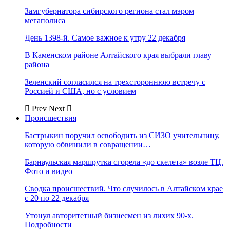
Замгубернатора сибирского региона стал мэром
мегаполиса
День 1398-й. Самое важное к утру 22 декабря
В Каменском районе Алтайского края выбрали главу
района
Зеленский согласился на трехстороннюю встречу с
Россией и США, но с условием
Prev
Next
Происшествия
Бастрыкин поручил освободить из СИЗО учительницу,
которую обвинили в совращении…
Барнаульская маршрутка сгорела «до скелета» возле ТЦ.
Фото и видео
Сводка происшествий. Что случилось в Алтайском крае
с 20 по 22 декабря
Утонул авторитетный бизнесмен из лихих 90-х.
Подробности