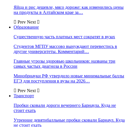
Яйца и рис дешевле, мясо дороже: как изменились цены
на продукты в Алтайском крае за…
Prev
Next
Образование
Существенную часть платных мест сократят в вузах
Студентов МГПУ массово вынуждают перевестись в
другие университеты. Комментарий…
Главные угрозы здоровью школьников: названы три
самых частых диагноза в России
Минобрнауки РФ утвердило новые минимальные баллы
ЕГЭ для поступления в вузы на 2026…
Prev
Next
Транспорт
Пробки сковали дороги вечернего Барнаула. Куда не
стоит ехать
Утренние девятибалльные пробки сковали Барнаул. Куда
не стоит ехать