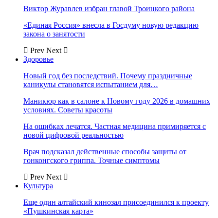
Виктор Журавлев избран главой Троицкого района
«Единая Россия» внесла в Госдуму новую редакцию
закона о занятости
Prev
Next
Здоровье
Новый год без последствий. Почему праздничные
каникулы становятся испытанием для…
Маникюр как в салоне к Новому году 2026 в домашних
условиях. Советы красоты
На ошибках лечатся. Частная медицина примиряется с
новой цифровой реальностью
Врач подсказал действенные способы защиты от
гонконгского гриппа. Точные симптомы
Prev
Next
Культура
Еще один алтайский кинозал присоединился к проекту
«Пушкинская карта»