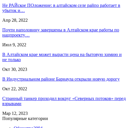
Не РАЙское ПОложение: в алтайском селе райпо работает в
убыток и…
Апр 28, 2022
Почти наполовину завершены в Алтайском крае работы по
нацпроекту…
Июл 9, 2022
В Алтайском крае может вырасти цена на бытовую химию и
не только
Окт 30, 2023
В Индустриальном районе Барнаула открыли новую дорогу
Окт 22, 2022
Странный танкер проходил вокруг «Северных потоков» перед
взрывами
Мар 12, 2023
Популярные категории