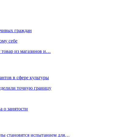
чивых граждан
ому себе
 товар из магазинов и…
антов в сфере культуры
еделили точную границу
а о занятости
улы становятся испытанием для…