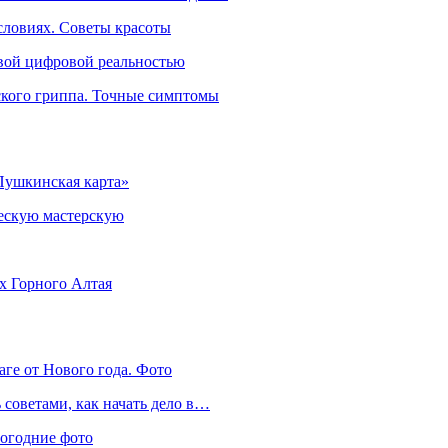
словиях. Советы красоты
овой цифровой реальностью
ского гриппа. Точные симптомы
Пушкинская карта»
ческую мастерскую
ях Горного Алтая
аге от Нового года. Фото
советами, как начать дело в…
вогодние фото