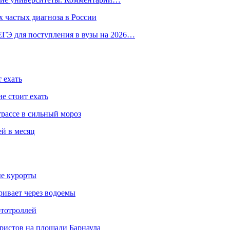
 частых диагноза в России
ГЭ для поступления в вузы на 2026…
 ехать
е стоит ехать
трассе в сильный мороз
ей в месяц
ые курорты
ривает через водоемы
ототроллей
ристов на площади Барнаула