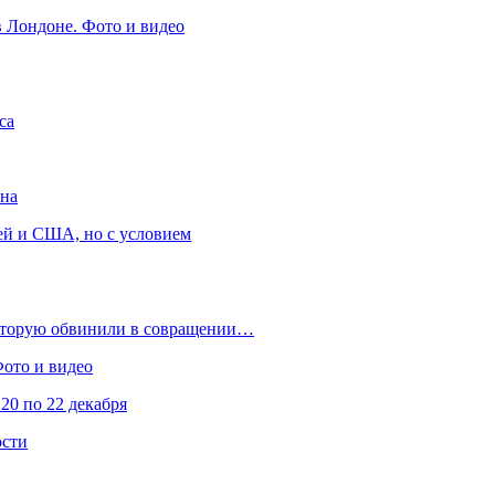
в Лондоне. Фото и видео
са
она
ей и США, но с условием
которую обвинили в совращении…
Фото и видео
20 по 22 декабря
ости