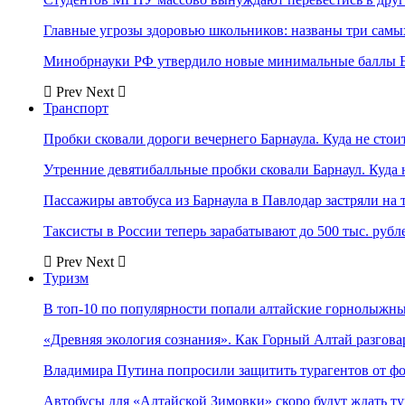
Главные угрозы здоровью школьников: названы три самых
Минобрнауки РФ утвердило новые минимальные баллы Е
Prev
Next
Транспорт
Пробки сковали дороги вечернего Барнаула. Куда не стоит
Утренние девятибалльные пробки сковали Барнаул. Куда н
Пассажиры автобуса из Барнаула в Павлодар застряли на 
Таксисты в России теперь зарабатывают до 500 тыс. рубл
Prev
Next
Туризм
В топ-10 по популярности попали алтайские горнолыжн
«Древняя экология сознания». Как Горный Алтай разгова
Владимира Путина попросили защитить турагентов от ф
Автобусы для «Алтайской Зимовки» скоро будут ждать ту