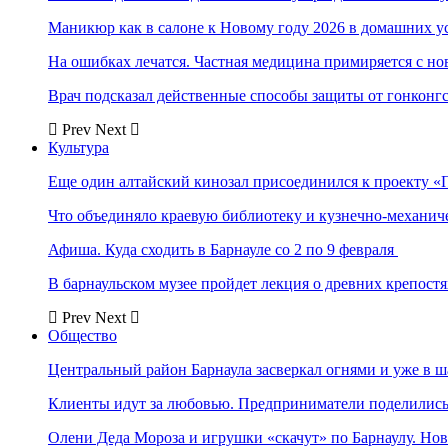
Маникюр как в салоне к Новому году 2026 в домашних у
На ошибках лечатся. Частная медицина примиряется с н
Врач подсказал действенные способы защиты от гонконг
Prev
Next
Культура
Еще один алтайский кинозал присоединился к проекту «
Что объединяло краевую библиотеку и кузнечно-механи
Афиша. Куда сходить в Барнауле со 2 по 9 февраля
В барнаульском музее пройдет лекция о древних крепост
Prev
Next
Общество
Центральный район Барнаула засверкал огнями и уже в ш
Клиенты идут за любовью. Предприниматели поделились 
Олени Деда Мороза и игрушки «скачут» по Барнаулу. Но