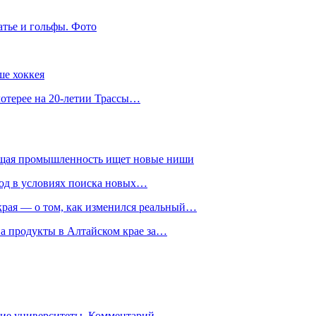
атье и гольфы. Фото
ше хоккея
лотерее на 20-летии Трассы…
ющая промышленность ищет новые ниши
год в условиях поиска новых…
рая — о том, как изменился реальный…
на продукты в Алтайском крае за…
гие университеты. Комментарий…