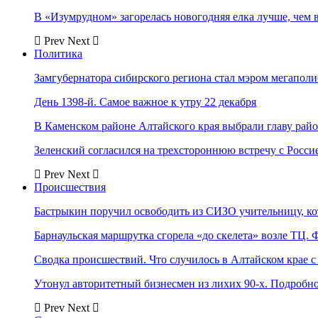
В «Изумрудном» загорелась новогодняя елка лучше, чем 
Prev
Next
Политика
Замгубернатора сибирского региона стал мэром мегаполи
День 1398-й. Самое важное к утру 22 декабря
В Каменском районе Алтайского края выбрали главу рай
Зеленский согласился на трехстороннюю встречу с Росси
Prev
Next
Происшествия
Бастрыкин поручил освободить из СИЗО учительницу, 
Барнаульская маршрутка сгорела «до скелета» возле ТЦ. 
Сводка происшествий. Что случилось в Алтайском крае с 
Утонул авторитетный бизнесмен из лихих 90-х. Подробн
Prev
Next