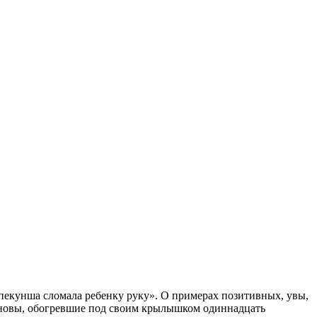
опекунша сломала ребенку руку». О примерах позитивных, увы,
моновы, обогревшие под своим крылышком одиннадцать