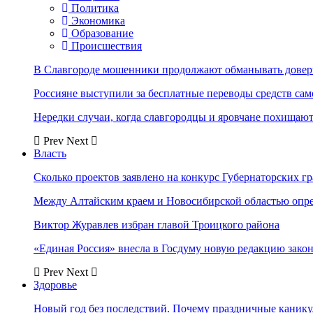
Политика
Экономика
Образование
Происшествия
В Славгороде мошенники продолжают обманывать довер
Россияне выступили за бесплатные переводы средств сам
Нередки случаи, когда славгородцы и яровчане похищают
Prev
Next
Власть
Сколько проектов заявлено на конкурс Губернаторских гр
Между Алтайским краем и Новосибирской областью опр
Виктор Журавлев избран главой Троицкого района
«Единая Россия» внесла в Госдуму новую редакцию закон
Prev
Next
Здоровье
Новый год без последствий. Почему праздничные каник