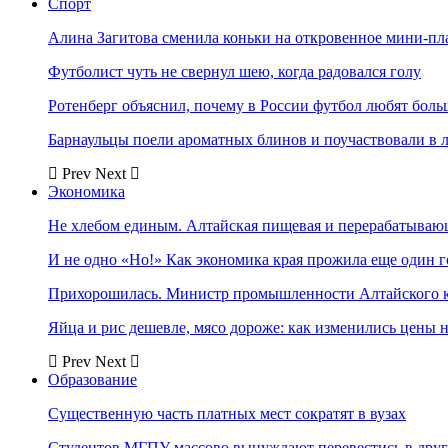
Спорт
Алина Загитова сменила коньки на откровенное мини-пл
Футболист чуть не свернул шею, когда радовался голу
Ротенберг объяснил, почему в России футбол любят боль
Барнаульцы поели ароматных блинов и поучаствовали в 
Prev
Next
Экономика
Не хлебом единым. Алтайская пищевая и перерабатыва
И не одно «Но!» Как экономика края прожила еще один 
Прихорошилась. Министр промышленности Алтайского к
Яйца и рис дешевле, мясо дороже: как изменились цены 
Prev
Next
Образование
Существенную часть платных мест сократят в вузах
Студентов МГПУ массово вынуждают перевестись в дру