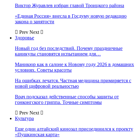
Виктор Журавлев избран главой Троицкого района
«Единая Россия» внесла в Госдуму новую редакцию
закона о занятости
Prev
Next
Здоровье
Новый год без последствий. Почему праздничные
каникулы становятся испытанием для…
Маникюр как в салоне к Новому году 2026 в домашних
условиях. Советы красоты
На ошибках лечатся. Частная медицина примиряется с
новой цифровой реальностью
Врач подсказал действенные способы защиты от
гонконгского гриппа. Точные симптомы
Prev
Next
Культура
Еще один алтайский кинозал присоединился к проекту
«Пушкинская карта»