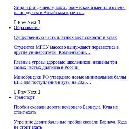
Яйца и рис дешевле, мясо дороже: как изменились цены
на продукты в Алтайском крае за…
Prev
Next
Образование
Существенную часть платных мест сократят в вузах
Студентов МГПУ массово вынуждают перевестись в
другие университеты. Комментарий…
Главные угрозы здоровью школьников: названы три
самых частых диагноза в России
Минобрнауки РФ утвердило новые минимальные баллы
ЕГЭ для поступления в вузы на 2026…
Prev
Next
Транспорт
Пробки сковали дороги вечернего Барнаула. Куда не
стоит ехать
Утренние девятибалльные пробки сковали Барнаул. Куда
не стоит ехать