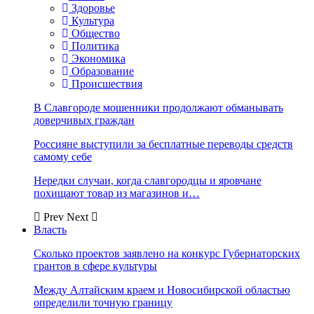
Здоровье
Культура
Общество
Политика
Экономика
Образование
Происшествия
В Славгороде мошенники продолжают обманывать
доверчивых граждан
Россияне выступили за бесплатные переводы средств
самому себе
Нередки случаи, когда славгородцы и яровчане
похищают товар из магазинов и…
Prev
Next
Власть
Сколько проектов заявлено на конкурс Губернаторских
грантов в сфере культуры
Между Алтайским краем и Новосибирской областью
определили точную границу