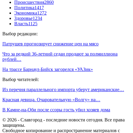
Происшествия
2860
Политика
1417
Экономика
1272
Здоровье
1234
Власть
1125
Выбор редакции:
Патрушев прогнозирует снижение цен на мясо
Что за редкий 36-летний седан продают за полмиллиона
рублей…
На трассе Барнаул-Бийск загорелся «УАЗик»
Выбор читателей:
Из перечня параллельного импорта уберут американские…
Красная девица. Очаровательную «Волгу» на…
В Камне-на-Оби после ссоры гость убил хозяев дома
© 2026 - Славгород - последние новости сегодня. Все права
защищены.
Свободное копирование и распространение материалов с