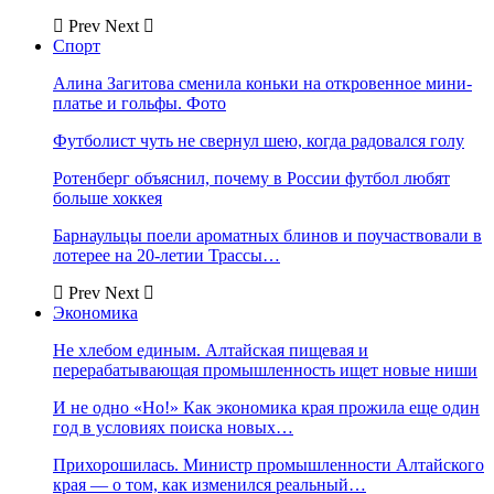
Prev
Next
Спорт
Алина Загитова сменила коньки на откровенное мини-
платье и гольфы. Фото
Футболист чуть не свернул шею, когда радовался голу
Ротенберг объяснил, почему в России футбол любят
больше хоккея
Барнаульцы поели ароматных блинов и поучаствовали в
лотерее на 20-летии Трассы…
Prev
Next
Экономика
Не хлебом единым. Алтайская пищевая и
перерабатывающая промышленность ищет новые ниши
И не одно «Но!» Как экономика края прожила еще один
год в условиях поиска новых…
Прихорошилась. Министр промышленности Алтайского
края — о том, как изменился реальный…