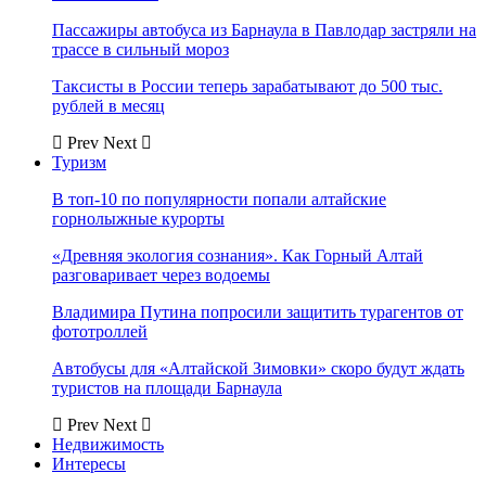
Пассажиры автобуса из Барнаула в Павлодар застряли на
трассе в сильный мороз
Таксисты в России теперь зарабатывают до 500 тыс.
рублей в месяц
Prev
Next
Туризм
В топ-10 по популярности попали алтайские
горнолыжные курорты
«Древняя экология сознания». Как Горный Алтай
разговаривает через водоемы
Владимира Путина попросили защитить турагентов от
фототроллей
Автобусы для «Алтайской Зимовки» скоро будут ждать
туристов на площади Барнаула
Prev
Next
Недвижимость
Интересы