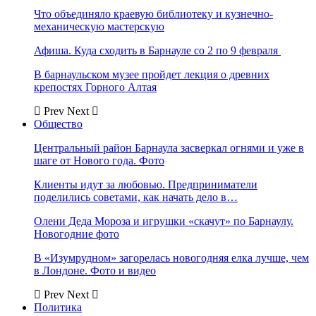
Что объединяло краевую библиотеку и кузнечно-
механическую мастерскую
Афиша. Куда сходить в Барнауле со 2 по 9 февраля
В барнаульском музее пройдет лекция о древних
крепостях Горного Алтая
Prev
Next
Общество
Центральный район Барнаула засверкал огнями и уже в
шаге от Нового года. Фото
Клиенты идут за любовью. Предприниматели
поделились советами, как начать дело в…
Олени Деда Мороза и игрушки «скачут» по Барнаулу.
Новогодние фото
В «Изумрудном» загорелась новогодняя елка лучше, чем
в Лондоне. Фото и видео
Prev
Next
Политика