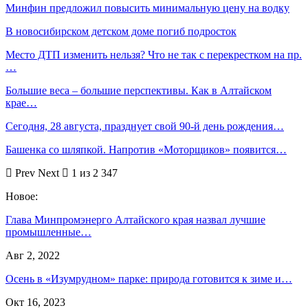
Минфин предложил повысить минимальную цену на водку
В новосибирском детском доме погиб подросток
Место ДТП изменить нельзя? Что не так с перекрестком на пр.
…
Большие веса – большие перспективы. Как в Алтайском
крае…
Сегодня, 28 августа, празднует свой 90-й день рождения…
Башенка со шляпкой. Напротив «Моторщиков» появится…
Prev
Next
1 из 2 347
Новое:
Глава Минпромэнерго Алтайского края назвал лучшие
промышленные…
Авг 2, 2022
Осень в «Изумрудном» парке: природа готовится к зиме и…
Окт 16, 2023