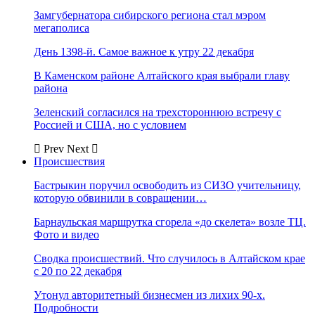
Замгубернатора сибирского региона стал мэром
мегаполиса
День 1398-й. Самое важное к утру 22 декабря
В Каменском районе Алтайского края выбрали главу
района
Зеленский согласился на трехстороннюю встречу с
Россией и США, но с условием
Prev
Next
Происшествия
Бастрыкин поручил освободить из СИЗО учительницу,
которую обвинили в совращении…
Барнаульская маршрутка сгорела «до скелета» возле ТЦ.
Фото и видео
Сводка происшествий. Что случилось в Алтайском крае
с 20 по 22 декабря
Утонул авторитетный бизнесмен из лихих 90-х.
Подробности