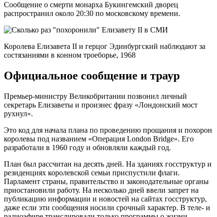
Сообщение о смерти монарха Букингемский дворец
распространил около 20:30 по московскому времени.
Королева Елизавета II и герцог Эдинбургский наблюдают за
состязаниями в конном троеборье, 1968
Официальное сообщение и траур
Премьер-министру Великобритании позвонил личный
секретарь Елизаветы и произнес фразу «Лондонский мост
рухнул».
Это код для начала плана по проведению прощания и похорон
королевы под названием «Операция London Bridge». Его
разработали в 1960 году и обновляли каждый год.
План был рассчитан на десять дней. На зданиях госструктур и
резиденциях королевской семьи приспустили флаги.
Парламент страны, правительство и законодательные органы
приостановили работу. На несколько дней ввели запрет на
публикацию информации и новостей на сайтах госструктур,
даже если эти сообщения носили срочный характер. В теле- и
радиоэфире транслировали только программы о жизни