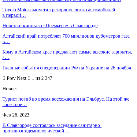
Toyota Motor выпустил рекордное число автомобилей
в первой…
Новинки кинозала «Премьера» в Славгороде
Алтайский край потребляет 700 миллионов кубометров газа
в…
Кому в Алтайском крае предлагают самые высокие зарплаты,
а…
Главные события спецоперации РФ на Украине на 26 ноября
Prev
Next
1 из 2 347
Новое:
Турист погиб во время восхождения на Эльбрус. На этой же
горе трое…
Фев 26, 2023
В Славгороде состоялось заседание санитарно-
противоэпидемиологической…