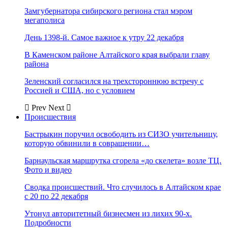
Замгубернатора сибирского региона стал мэром
мегаполиса
День 1398-й. Самое важное к утру 22 декабря
В Каменском районе Алтайского края выбрали главу
района
Зеленский согласился на трехстороннюю встречу с
Россией и США, но с условием
Prev
Next
Происшествия
Бастрыкин поручил освободить из СИЗО учительницу,
которую обвинили в совращении…
Барнаульская маршрутка сгорела «до скелета» возле ТЦ.
Фото и видео
Сводка происшествий. Что случилось в Алтайском крае
с 20 по 22 декабря
Утонул авторитетный бизнесмен из лихих 90-х.
Подробности