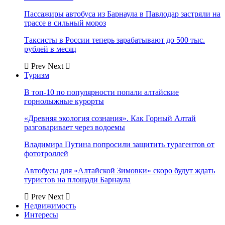
Пассажиры автобуса из Барнаула в Павлодар застряли на
трассе в сильный мороз
Таксисты в России теперь зарабатывают до 500 тыс.
рублей в месяц
Prev
Next
Туризм
В топ-10 по популярности попали алтайские
горнолыжные курорты
«Древняя экология сознания». Как Горный Алтай
разговаривает через водоемы
Владимира Путина попросили защитить турагентов от
фототроллей
Автобусы для «Алтайской Зимовки» скоро будут ждать
туристов на площади Барнаула
Prev
Next
Недвижимость
Интересы