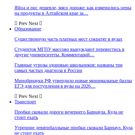
Яйца и рис дешевле, мясо дороже: как изменились цены
на продукты в Алтайском крае за…
Prev
Next
Образование
Существенную часть платных мест сократят в вузах
Студентов МГПУ массово вынуждают перевестись в
другие университеты. Комментарий…
Главные угрозы здоровью школьников: названы три
самых частых диагноза в России
Минобрнауки РФ утвердило новые минимальные баллы
ЕГЭ для поступления в вузы на 2026…
Prev
Next
Транспорт
Пробки сковали дороги вечернего Барнаула. Куда не
стоит ехать
Утренние девятибалльные пробки сковали Барнаул. Куда
не стоит ехать