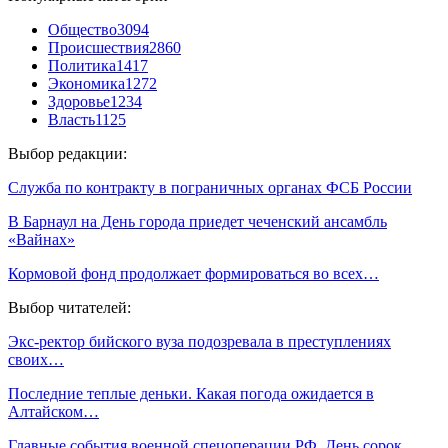
Общество
3094
Происшествия
2860
Политика
1417
Экономика
1272
Здоровье
1234
Власть
1125
Выбор редакции:
Служба по контракту в пограничных органах ФСБ России
В Барнаул на День города приедет чеченский ансамбль
«Вайнах»
Кормовой фонд продолжает формироваться во всех…
Выбор читателей:
Экс-ректор бийского вуза подозревала в преступлениях
своих…
Последние теплые деньки. Какая погода ожидается в
Алтайском…
Главные события военной спецоперации РФ. День сорок…