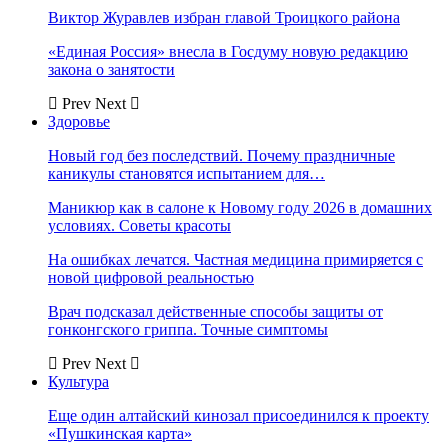
Виктор Журавлев избран главой Троицкого района
«Единая Россия» внесла в Госдуму новую редакцию
закона о занятости
Prev
Next
Здоровье
Новый год без последствий. Почему праздничные
каникулы становятся испытанием для…
Маникюр как в салоне к Новому году 2026 в домашних
условиях. Советы красоты
На ошибках лечатся. Частная медицина примиряется с
новой цифровой реальностью
Врач подсказал действенные способы защиты от
гонконгского гриппа. Точные симптомы
Prev
Next
Культура
Еще один алтайский кинозал присоединился к проекту
«Пушкинская карта»