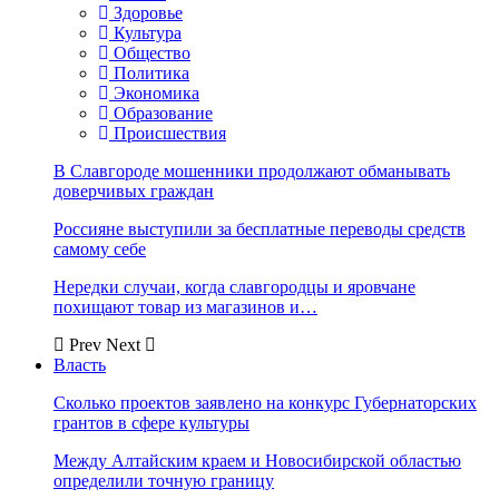
Здоровье
Культура
Общество
Политика
Экономика
Образование
Происшествия
В Славгороде мошенники продолжают обманывать
доверчивых граждан
Россияне выступили за бесплатные переводы средств
самому себе
Нередки случаи, когда славгородцы и яровчане
похищают товар из магазинов и…
Prev
Next
Власть
Сколько проектов заявлено на конкурс Губернаторских
грантов в сфере культуры
Между Алтайским краем и Новосибирской областью
определили точную границу