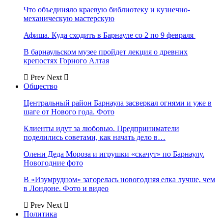
Что объединяло краевую библиотеку и кузнечно-
механическую мастерскую
Афиша. Куда сходить в Барнауле со 2 по 9 февраля
В барнаульском музее пройдет лекция о древних
крепостях Горного Алтая
Prev
Next
Общество
Центральный район Барнаула засверкал огнями и уже в
шаге от Нового года. Фото
Клиенты идут за любовью. Предприниматели
поделились советами, как начать дело в…
Олени Деда Мороза и игрушки «скачут» по Барнаулу.
Новогодние фото
В «Изумрудном» загорелась новогодняя елка лучше, чем
в Лондоне. Фото и видео
Prev
Next
Политика