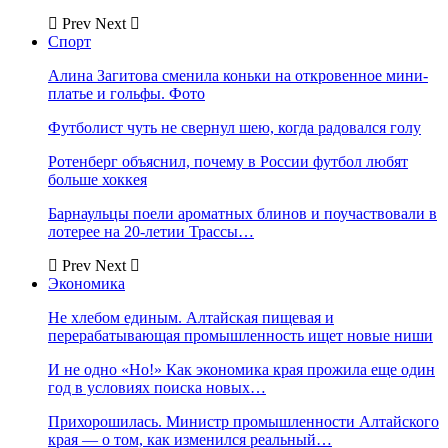
Prev
Next
Спорт
Алина Загитова сменила коньки на откровенное мини-
платье и гольфы. Фото
Футболист чуть не свернул шею, когда радовался голу
Ротенберг объяснил, почему в России футбол любят
больше хоккея
Барнаульцы поели ароматных блинов и поучаствовали в
лотерее на 20-летии Трассы…
Prev
Next
Экономика
Не хлебом единым. Алтайская пищевая и
перерабатывающая промышленность ищет новые ниши
И не одно «Но!» Как экономика края прожила еще один
год в условиях поиска новых…
Прихорошилась. Министр промышленности Алтайского
края — о том, как изменился реальный…