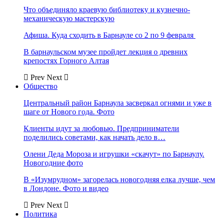
Что объединяло краевую библиотеку и кузнечно-
механическую мастерскую
Афиша. Куда сходить в Барнауле со 2 по 9 февраля
В барнаульском музее пройдет лекция о древних
крепостях Горного Алтая
Prev
Next
Общество
Центральный район Барнаула засверкал огнями и уже в
шаге от Нового года. Фото
Клиенты идут за любовью. Предприниматели
поделились советами, как начать дело в…
Олени Деда Мороза и игрушки «скачут» по Барнаулу.
Новогодние фото
В «Изумрудном» загорелась новогодняя елка лучше, чем
в Лондоне. Фото и видео
Prev
Next
Политика