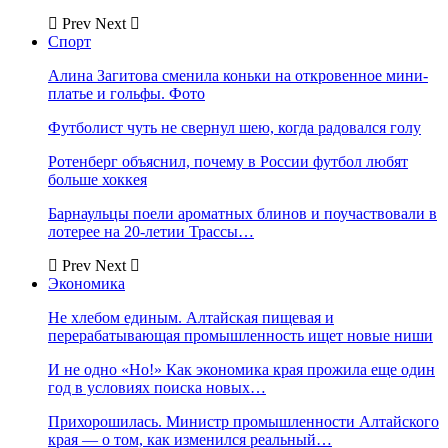
Prev
Next
Спорт
Алина Загитова сменила коньки на откровенное мини-
платье и гольфы. Фото
Футболист чуть не свернул шею, когда радовался голу
Ротенберг объяснил, почему в России футбол любят
больше хоккея
Барнаульцы поели ароматных блинов и поучаствовали в
лотерее на 20-летии Трассы…
Prev
Next
Экономика
Не хлебом единым. Алтайская пищевая и
перерабатывающая промышленность ищет новые ниши
И не одно «Но!» Как экономика края прожила еще один
год в условиях поиска новых…
Прихорошилась. Министр промышленности Алтайского
края — о том, как изменился реальный…