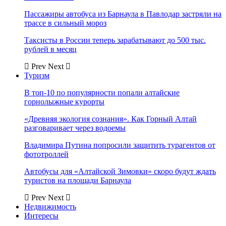
Пассажиры автобуса из Барнаула в Павлодар застряли на
трассе в сильный мороз
Таксисты в России теперь зарабатывают до 500 тыс.
рублей в месяц
Prev
Next
Туризм
В топ-10 по популярности попали алтайские
горнолыжные курорты
«Древняя экология сознания». Как Горный Алтай
разговаривает через водоемы
Владимира Путина попросили защитить турагентов от
фототроллей
Автобусы для «Алтайской Зимовки» скоро будут ждать
туристов на площади Барнаула
Prev
Next
Недвижимость
Интересы