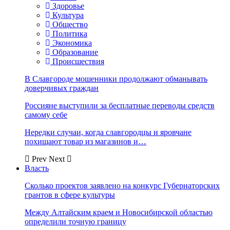
Здоровье
Культура
Общество
Политика
Экономика
Образование
Происшествия
В Славгороде мошенники продолжают обманывать
доверчивых граждан
Россияне выступили за бесплатные переводы средств
самому себе
Нередки случаи, когда славгородцы и яровчане
похищают товар из магазинов и…
Prev
Next
Власть
Сколько проектов заявлено на конкурс Губернаторских
грантов в сфере культуры
Между Алтайским краем и Новосибирской областью
определили точную границу