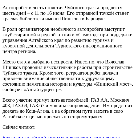
Автопробег в честь столетия Чуйского тракта продлится
шесть дней – с 11 по 16 июня. Его отправной точкой станет
краевая библиотека имени Шишкова в Барнауле.
В роли организаторов необычного автопробега выступит
клуб старинной и редкой техники «Самоход» при поддержке
управления Алтайского края по развитию туризма и
курортной деятельности Туристского информационного
центра региона.
Место старта выбрано неспроста. Известно, что Вячеслав
Шишков проводил изыскательные работы при строительстве
Чуйского тракта. Кроме того, ретроавтопробег должен
привлечь внимание общественности к удручающему
состоянию памятника истории и культуры «Ининский мост»,
сообщает «Алтайтурцентр».
Всего участие примут пять автомобилей: ГАЗ АА, Москвич
403, ГАЗ-69, ГАЗ-67 и машина сопровождения. Им предстоит
доехать до Кош-Агача, а на обратном пути заехать в село
Алтайское с целью проехать по старому тракту.
Сейчас читают:
Еще один алтайский кинозал присоединился к проекту…