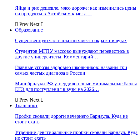
Яйца и рис дешевле, мясо дороже: как изменились цены
на продукты в Алтайском крае за…
Prev
Next
Образование
Существенную часть платных мест сократят в вузах
Студентов МГПУ массово вынуждают перевестись в
другие университеты. Комментарий…
Главные угрозы здоровью школьников: названы три
самых частых диагноза в России
Минобрнауки РФ утвердило новые минимальные баллы
ЕГЭ для поступления в вузы на 2026…
Prev
Next
Транспорт
Пробки сковали дороги вечернего Барнаула. Куда не
стоит ехать
Утренние девятибалльные пробки сковали Барнаул. Куда
не стоит ехать