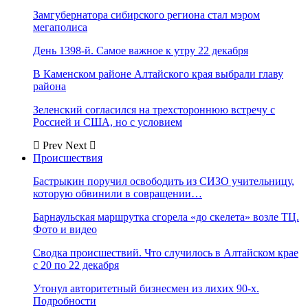
Замгубернатора сибирского региона стал мэром
мегаполиса
День 1398-й. Самое важное к утру 22 декабря
В Каменском районе Алтайского края выбрали главу
района
Зеленский согласился на трехстороннюю встречу с
Россией и США, но с условием
Prev
Next
Происшествия
Бастрыкин поручил освободить из СИЗО учительницу,
которую обвинили в совращении…
Барнаульская маршрутка сгорела «до скелета» возле ТЦ.
Фото и видео
Сводка происшествий. Что случилось в Алтайском крае
с 20 по 22 декабря
Утонул авторитетный бизнесмен из лихих 90-х.
Подробности