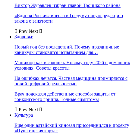
Виктор Журавлев избран главой Троицкого района
«Единая Россия» внесла в Госдуму новую редакцию
закона о занятости
Prev
Next
Здоровье
Новый год без последствий. Почему праздничные
каникулы становятся испытанием для…
Маникюр как в салоне к Новому году 2026 в домашних
условиях. Советы красоты
На ошибках лечатся. Частная медицина примиряется с
новой цифровой реальностью
Врач подсказал действенные способы защиты от
гонконгского гриппа. Точные симптомы
Prev
Next
Культура
Еще один алтайский кинозал присоединился к проекту
«Пушкинская карта»