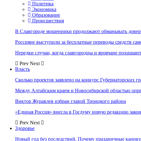
Политика
Экономика
Образование
Происшествия
В Славгороде мошенники продолжают обманывать довер
Россияне выступили за бесплатные переводы средств сам
Нередки случаи, когда славгородцы и яровчане похищают
Prev
Next
Власть
Сколько проектов заявлено на конкурс Губернаторских гр
Между Алтайским краем и Новосибирской областью опр
Виктор Журавлев избран главой Троицкого района
«Единая Россия» внесла в Госдуму новую редакцию закон
Prev
Next
Здоровье
Новый год без последствий. Почему праздничные каник