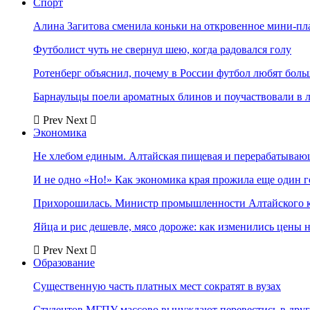
Спорт
Алина Загитова сменила коньки на откровенное мини-пл
Футболист чуть не свернул шею, когда радовался голу
Ротенберг объяснил, почему в России футбол любят боль
Барнаульцы поели ароматных блинов и поучаствовали в 
Prev
Next
Экономика
Не хлебом единым. Алтайская пищевая и перерабатыва
И не одно «Но!» Как экономика края прожила еще один 
Прихорошилась. Министр промышленности Алтайского к
Яйца и рис дешевле, мясо дороже: как изменились цены 
Prev
Next
Образование
Существенную часть платных мест сократят в вузах
Студентов МГПУ массово вынуждают перевестись в дру