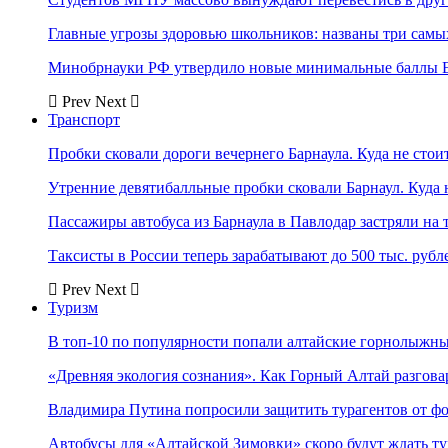
Главные угрозы здоровью школьников: названы три самых
Минобрнауки РФ утвердило новые минимальные баллы Е
Prev
Next
Транспорт
Пробки сковали дороги вечернего Барнаула. Куда не стоит
Утренние девятибалльные пробки сковали Барнаул. Куда н
Пассажиры автобуса из Барнаула в Павлодар застряли на 
Таксисты в России теперь зарабатывают до 500 тыс. рубл
Prev
Next
Туризм
В топ-10 по популярности попали алтайские горнолыжн
«Древняя экология сознания». Как Горный Алтай разгова
Владимира Путина попросили защитить турагентов от ф
Автобусы для «Алтайской Зимовки» скоро будут ждать ту