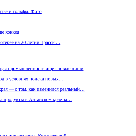
атье и гольфы. Фото
ше хоккея
лотерее на 20-летии Трассы…
ющая промышленность ищет новые ниши
год в условиях поиска новых…
рая — о том, как изменился реальный…
на продукты в Алтайском крае за…
гие университеты. Комментарий…