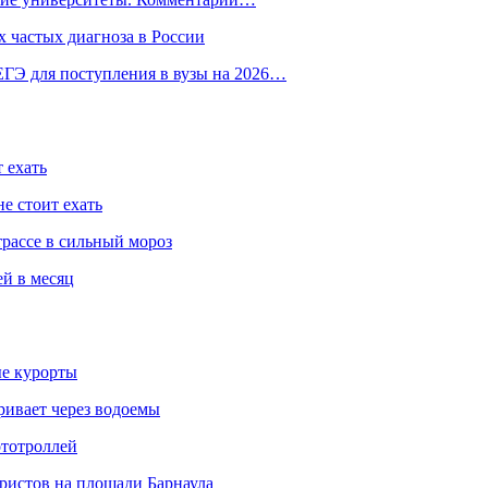
 частых диагноза в России
ГЭ для поступления в вузы на 2026…
 ехать
е стоит ехать
трассе в сильный мороз
ей в месяц
ые курорты
ривает через водоемы
ототроллей
ристов на площади Барнаула