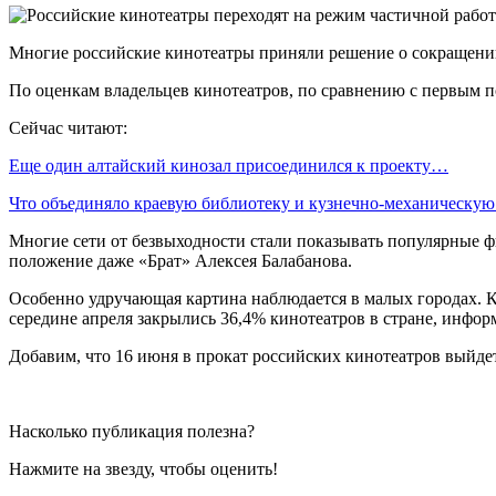
Многие российские кинотеатры приняли решение о сокращении
По оценкам владельцев кинотеатров, по сравнению с первым по
Сейчас читают:
Еще один алтайский кинозал присоединился к проекту…
Что объединяло краевую библиотеку и кузнечно-механическу
Многие сети от безвыходности стали показывать популярные ф
положение даже «Брат» Алексея Балабанова.
Особенно удручающая картина наблюдается в малых городах. К
середине апреля закрылись 36,4% кинотеатров в стране, инфо
Добавим, что 16 июня в прокат российских кинотеатров выйде
Насколько публикация полезна?
Нажмите на звезду, чтобы оценить!