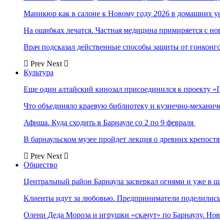
Маникюр как в салоне к Новому году 2026 в домашних у
На ошибках лечатся. Частная медицина примиряется с н
Врач подсказал действенные способы защиты от гонконг
Prev
Next
Культура
Еще один алтайский кинозал присоединился к проекту «
Что объединяло краевую библиотеку и кузнечно-механи
Афиша. Куда сходить в Барнауле со 2 по 9 февраля
В барнаульском музее пройдет лекция о древних крепост
Prev
Next
Общество
Центральный район Барнаула засверкал огнями и уже в ш
Клиенты идут за любовью. Предприниматели поделились 
Олени Деда Мороза и игрушки «скачут» по Барнаулу. Но