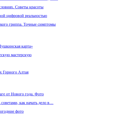
словиях. Советы красоты
овой цифровой реальностью
ского гриппа. Точные симптомы
Пушкинская карта»
ческую мастерскую
ях Горного Алтая
аге от Нового года. Фото
советами, как начать дело в…
вогодние фото