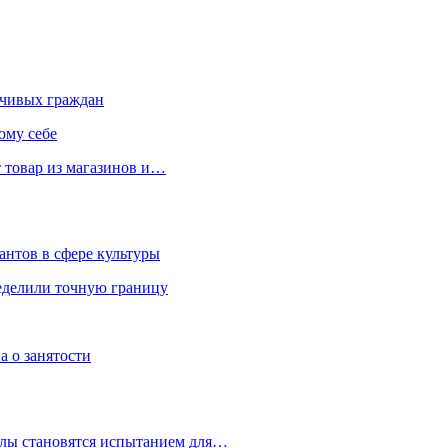
чивых граждан
ому себе
 товар из магазинов и…
антов в сфере культуры
еделили точную границу
а о занятости
улы становятся испытанием для…