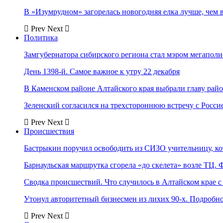
В «Изумрудном» загорелась новогодняя елка лучше, чем 
Prev
Next
Политика
Замгубернатора сибирского региона стал мэром мегаполи
День 1398-й. Самое важное к утру 22 декабря
В Каменском районе Алтайского края выбрали главу рай
Зеленский согласился на трехстороннюю встречу с Росси
Prev
Next
Происшествия
Бастрыкин поручил освободить из СИЗО учительницу, 
Барнаульская маршрутка сгорела «до скелета» возле ТЦ. 
Сводка происшествий. Что случилось в Алтайском крае с 
Утонул авторитетный бизнесмен из лихих 90-х. Подробн
Prev
Next