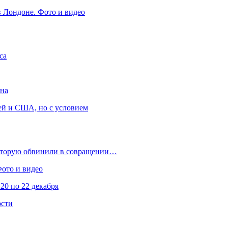
в Лондоне. Фото и видео
са
она
ей и США, но с условием
которую обвинили в совращении…
Фото и видео
20 по 22 декабря
ости