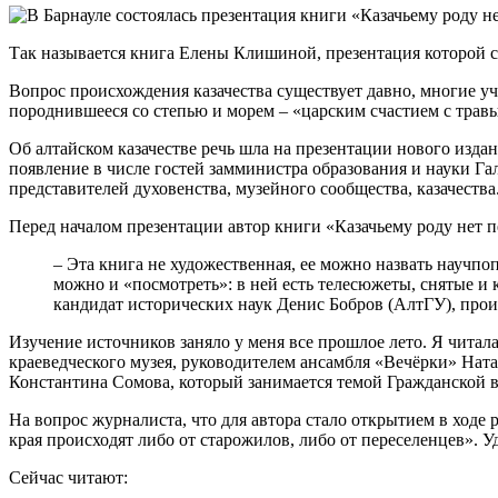
Так называется книга Елены Клишиной, презентация которой с
Вопрос происхождения казачества существует давно, многие уч
породнившееся со степью и морем – «царским счастием с трав
Об алтайском казачестве речь шла на презентации нового изд
появление в числе гостей замминистра образования и науки Г
представителей духовенства, музейного сообщества, казачества
Перед началом презентации автор книги «Казачьему роду нет
– Эта книга не художественная, ее можно назвать научпо
можно и «посмотреть»: в ней есть телесюжеты, снятые и 
кандидат исторических наук Денис Бобров (АлтГУ), прои
Изучение источников заняло у меня все прошлое лето. Я читала
краеведческого музея, руководителем ансамбля «Вечёрки» Нат
Константина Сомова, который занимается темой Гражданской в
На вопрос журналиста, что для автора стало открытием в ходе
края происходят либо от старожилов, либо от переселенцев». Уд
Сейчас читают: