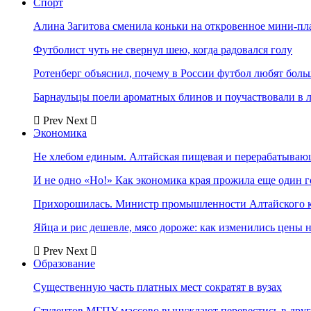
Спорт
Алина Загитова сменила коньки на откровенное мини-пл
Футболист чуть не свернул шею, когда радовался голу
Ротенберг объяснил, почему в России футбол любят боль
Барнаульцы поели ароматных блинов и поучаствовали в 
Prev
Next
Экономика
Не хлебом единым. Алтайская пищевая и перерабатыва
И не одно «Но!» Как экономика края прожила еще один 
Прихорошилась. Министр промышленности Алтайского к
Яйца и рис дешевле, мясо дороже: как изменились цены 
Prev
Next
Образование
Существенную часть платных мест сократят в вузах
Студентов МГПУ массово вынуждают перевестись в дру