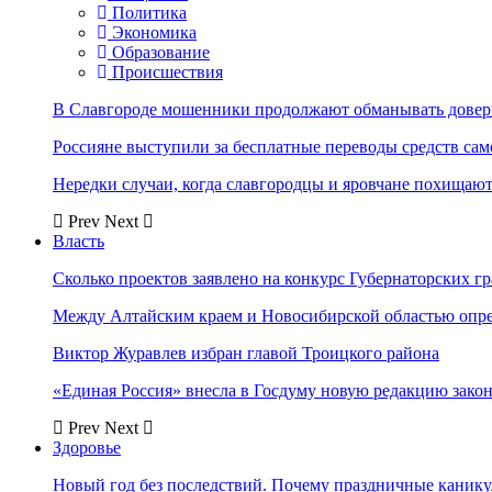
Политика
Экономика
Образование
Происшествия
В Славгороде мошенники продолжают обманывать довер
Россияне выступили за бесплатные переводы средств сам
Нередки случаи, когда славгородцы и яровчане похищают
Prev
Next
Власть
Сколько проектов заявлено на конкурс Губернаторских гр
Между Алтайским краем и Новосибирской областью опр
Виктор Журавлев избран главой Троицкого района
«Единая Россия» внесла в Госдуму новую редакцию закон
Prev
Next
Здоровье
Новый год без последствий. Почему праздничные каник