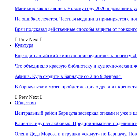
Маникюр как в салоне к Новому году 2026 в домашних у
На ошибках лечатся. Частная медицина примиряется с н
Врач подсказал действенные способы защиты от гонконг
Prev
Next
Культура
Еще один алтайский кинозал присоединился к проекту «
Что объединяло краевую библиотеку и кузнечно-механи
Афиша. Куда сходить в Барнауле со 2 по 9 февраля
В барнаульском музее пройдет лекция о древних крепост
Prev
Next
Общество
Центральный район Барнаула засверкал огнями и уже в ш
Клиенты идут за любовью. Предприниматели поделились 
Олени Деда Мороза и игрушки «скачут» по Барнаулу. Но