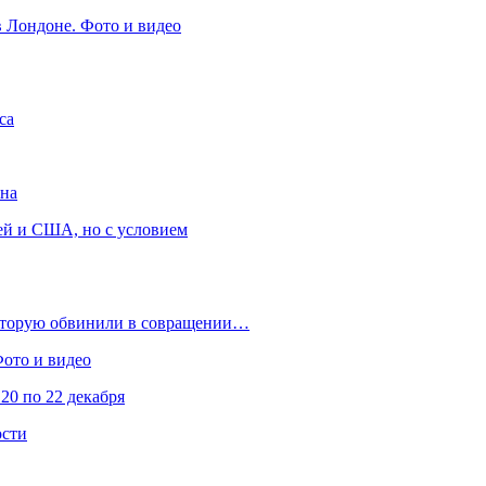
в Лондоне. Фото и видео
са
она
ей и США, но с условием
которую обвинили в совращении…
Фото и видео
20 по 22 декабря
ости