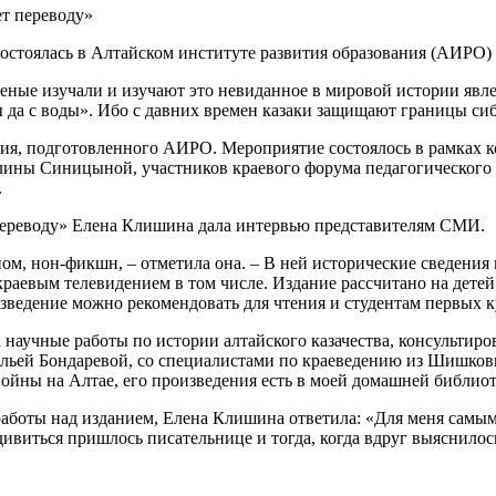
остоялась в Алтайском институте развития образования (АИРО) 
еные изу­чали и изучают это невиданное в мировой истории явле
ы да с воды». Ибо с давних времен казаки защищают границы си
ания, подготовленного АИРО. Мероприятие состоялось в рамках 
алины Синицыной, участников краевого форума педагогического 
.
 переводу» Елена Клишина дала интервью представителям СМИ.
пом, нон-фикшн, – отметила она. – В ней исторические сведения
краевым телевидением в том числе. Издание рассчитано на дете
зведение можно рекомендовать для чтения и студентам первых 
 научные работы по истории алтайского казачества, консультиро
альей Бондаревой, со специалистами по краеведению из Шишков
ойны на Алтае, его произведения есть в моей домашней библиот
 работы над изданием, Елена Клишина ответила: «Для меня самым
ивиться пришлось писательнице и тогда, когда вдруг выяснилось 