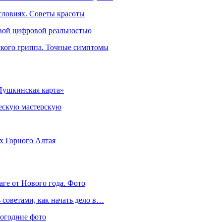
словиях. Советы красоты
овой цифровой реальностью
ского гриппа. Точные симптомы
Пушкинская карта»
ческую мастерскую
ях Горного Алтая
аге от Нового года. Фото
советами, как начать дело в…
вогодние фото