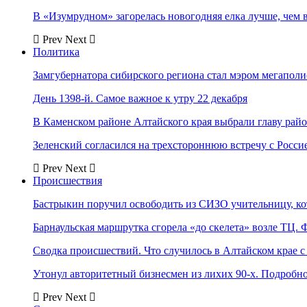
В «Изумрудном» загорелась новогодняя елка лучше, чем 
Prev
Next
Политика
Замгубернатора сибирского региона стал мэром мегаполи
День 1398-й. Самое важное к утру 22 декабря
В Каменском районе Алтайского края выбрали главу рай
Зеленский согласился на трехстороннюю встречу с Росси
Prev
Next
Происшествия
Бастрыкин поручил освободить из СИЗО учительницу, 
Барнаульская маршрутка сгорела «до скелета» возле ТЦ. 
Сводка происшествий. Что случилось в Алтайском крае с 
Утонул авторитетный бизнесмен из лихих 90-х. Подробн
Prev
Next