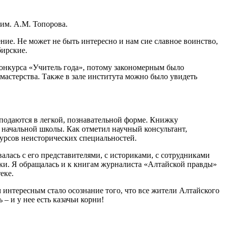
им. А.М. Топорова.
ние. Не может не быть интересно и нам сие славное воинство,
бирские.
конкурса «Учитель года», потому закономерным было
мастерства. Также в зале института можно было увидеть
 подаются в легкой, познавательной форме. Книжку
й начальной школы. Как отметил научный консультант,
курсов неисторических специальностей.
валась с его представителями, с историками, с сотрудниками
ки. Я обращалась и к книгам журналиста «Алтайской правды»
еке.
 интересным стало осознание того, что все жители Алтайского
– и у нее есть казачьи корни!