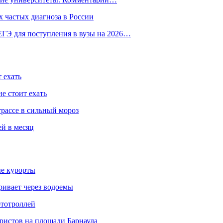
 частых диагноза в России
ГЭ для поступления в вузы на 2026…
 ехать
е стоит ехать
трассе в сильный мороз
ей в месяц
ые курорты
ривает через водоемы
ототроллей
ристов на площади Барнаула