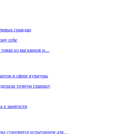
чивых граждан
ому себе
 товар из магазинов и…
антов в сфере культуры
еделили точную границу
а о занятости
улы становятся испытанием для…