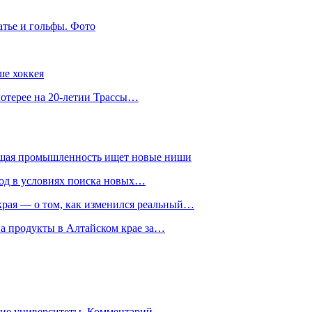
атье и гольфы. Фото
ше хоккея
лотерее на 20-летии Трассы…
ющая промышленность ищет новые ниши
год в условиях поиска новых…
рая — о том, как изменился реальный…
на продукты в Алтайском крае за…
гие университеты. Комментарий…