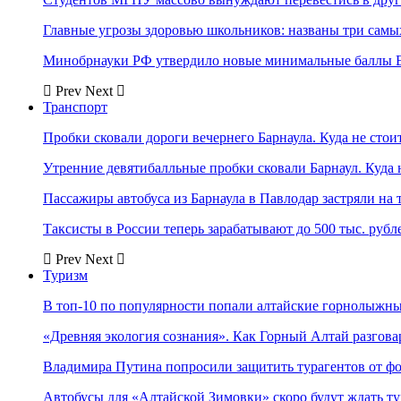
Главные угрозы здоровью школьников: названы три самых
Минобрнауки РФ утвердило новые минимальные баллы Е
Prev
Next
Транспорт
Пробки сковали дороги вечернего Барнаула. Куда не стоит
Утренние девятибалльные пробки сковали Барнаул. Куда н
Пассажиры автобуса из Барнаула в Павлодар застряли на 
Таксисты в России теперь зарабатывают до 500 тыс. рубл
Prev
Next
Туризм
В топ-10 по популярности попали алтайские горнолыжн
«Древняя экология сознания». Как Горный Алтай разгова
Владимира Путина попросили защитить турагентов от ф
Автобусы для «Алтайской Зимовки» скоро будут ждать ту