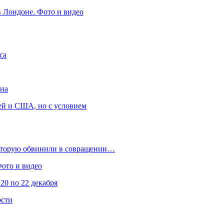
в Лондоне. Фото и видео
са
она
ей и США, но с условием
которую обвинили в совращении…
Фото и видео
20 по 22 декабря
ости