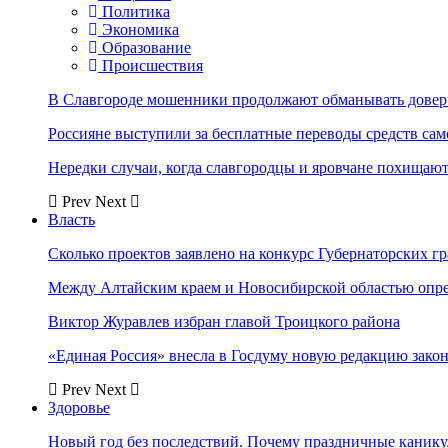
Политика
Экономика
Образование
Происшествия
В Славгороде мошенники продолжают обманывать довер
Россияне выступили за бесплатные переводы средств сам
Нередки случаи, когда славгородцы и яровчане похищают
Prev
Next
Власть
Сколько проектов заявлено на конкурс Губернаторских гр
Между Алтайским краем и Новосибирской областью опр
Виктор Журавлев избран главой Троицкого района
«Единая Россия» внесла в Госдуму новую редакцию закон
Prev
Next
Здоровье
Новый год без последствий. Почему праздничные каник