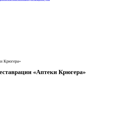
ки Крюгера»
реставрации «Аптеки Крюгера»