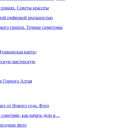
словиях. Советы красоты
овой цифровой реальностью
ского гриппа. Точные симптомы
Пушкинская карта»
ческую мастерскую
ях Горного Алтая
аге от Нового года. Фото
советами, как начать дело в…
вогодние фото