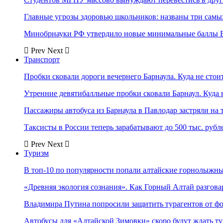
Главные угрозы здоровью школьников: названы три самых
Минобрнауки РФ утвердило новые минимальные баллы Е
Prev
Next
Транспорт
Пробки сковали дороги вечернего Барнаула. Куда не стоит
Утренние девятибалльные пробки сковали Барнаул. Куда н
Пассажиры автобуса из Барнаула в Павлодар застряли на 
Таксисты в России теперь зарабатывают до 500 тыс. рубл
Prev
Next
Туризм
В топ-10 по популярности попали алтайские горнолыжн
«Древняя экология сознания». Как Горный Алтай разгова
Владимира Путина попросили защитить турагентов от ф
Автобусы для «Алтайской Зимовки» скоро будут ждать ту