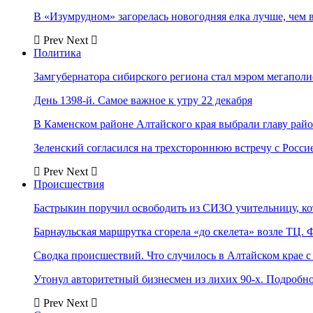
В «Изумрудном» загорелась новогодняя елка лучше, чем 
Prev
Next
Политика
Замгубернатора сибирского региона стал мэром мегаполи
День 1398-й. Самое важное к утру 22 декабря
В Каменском районе Алтайского края выбрали главу рай
Зеленский согласился на трехстороннюю встречу с Росси
Prev
Next
Происшествия
Бастрыкин поручил освободить из СИЗО учительницу, 
Барнаульская маршрутка сгорела «до скелета» возле ТЦ. 
Сводка происшествий. Что случилось в Алтайском крае с 
Утонул авторитетный бизнесмен из лихих 90-х. Подробн
Prev
Next