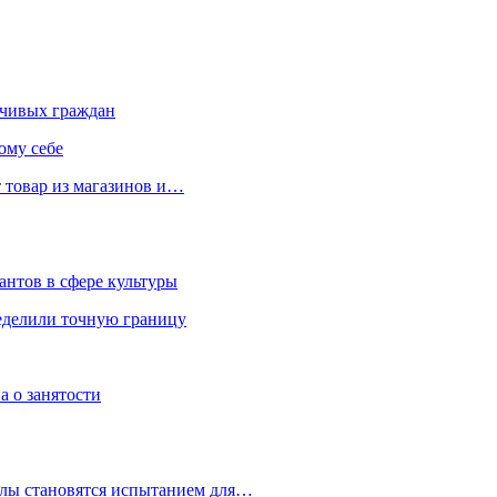
чивых граждан
ому себе
 товар из магазинов и…
антов в сфере культуры
еделили точную границу
а о занятости
улы становятся испытанием для…