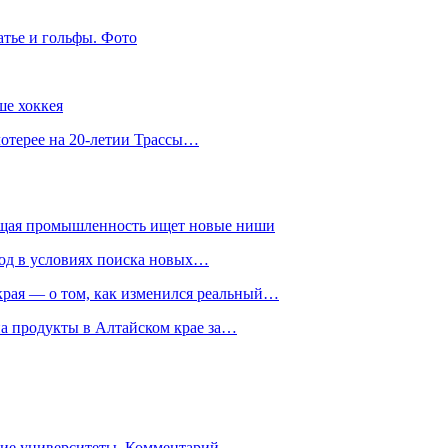
атье и гольфы. Фото
ше хоккея
лотерее на 20-летии Трассы…
ющая промышленность ищет новые ниши
год в условиях поиска новых…
рая — о том, как изменился реальный…
на продукты в Алтайском крае за…
гие университеты. Комментарий…