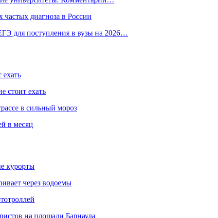
 частых диагноза в России
ГЭ для поступления в вузы на 2026…
 ехать
е стоит ехать
трассе в сильный мороз
ей в месяц
ые курорты
ривает через водоемы
ототроллей
ристов на площади Барнаула