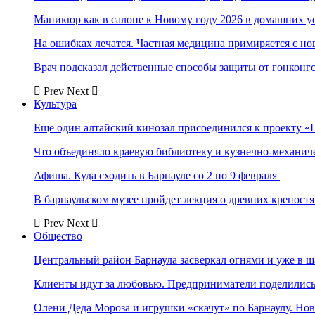
Маникюр как в салоне к Новому году 2026 в домашних у
На ошибках лечатся. Частная медицина примиряется с н
Врач подсказал действенные способы защиты от гонконг
Prev
Next
Культура
Еще один алтайский кинозал присоединился к проекту «
Что объединяло краевую библиотеку и кузнечно-механи
Афиша. Куда сходить в Барнауле со 2 по 9 февраля
В барнаульском музее пройдет лекция о древних крепост
Prev
Next
Общество
Центральный район Барнаула засверкал огнями и уже в ш
Клиенты идут за любовью. Предприниматели поделились 
Олени Деда Мороза и игрушки «скачут» по Барнаулу. Но