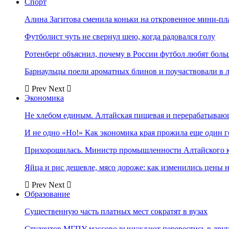
Спорт
Алина Загитова сменила коньки на откровенное мини-пл
Футболист чуть не свернул шею, когда радовался голу
Ротенберг объяснил, почему в России футбол любят боль
Барнаульцы поели ароматных блинов и поучаствовали в 
Prev
Next
Экономика
Не хлебом единым. Алтайская пищевая и перерабатыва
И не одно «Но!» Как экономика края прожила еще один 
Прихорошилась. Министр промышленности Алтайского к
Яйца и рис дешевле, мясо дороже: как изменились цены 
Prev
Next
Образование
Существенную часть платных мест сократят в вузах
Студентов МГПУ массово вынуждают перевестись в дру