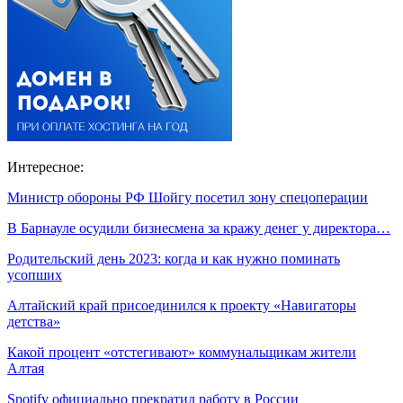
Интересное:
Министр обороны РФ Шойгу посетил зону спецоперации
В Барнауле осудили бизнесмена за кражу денег у директора…
Родительский день 2023: когда и как нужно поминать
усопших
Алтайский край присоединился к проекту «Навигаторы
детства»
Какой процент «отстегивают» коммунальщикам жители
Алтая
Spotify официально прекратил работу в России