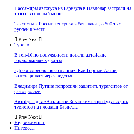
Пассажиры автобуса из Барнаула в Павлодар застряли на
трассе в сильный мороз
Таксисты в России теперь зарабатывают до 500 тыс.
рублей в месяц
Prev
Next
Туризм
В топ-10 по популярности попали алтайские
горнолыжные курорты
«Древняя экология сознания». Как Горный Алтай
разговаривает через водоемы
Владимира Путина попросили защитить турагентов от
фототроллей
Автобусы для «Алтайской Зимовки» скоро будут ждать
туристов на площади Барнаула
Prev
Next
Недвижимость
Интересы