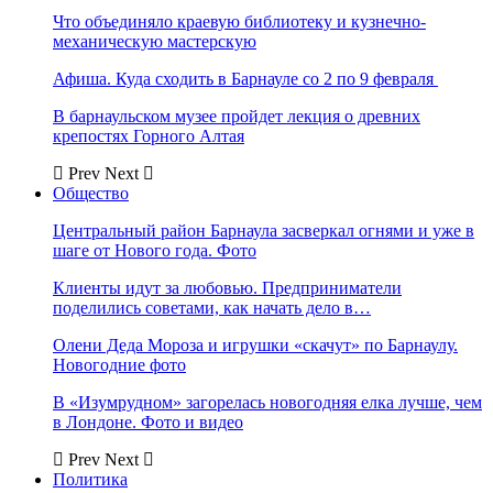
Что объединяло краевую библиотеку и кузнечно-
механическую мастерскую
Афиша. Куда сходить в Барнауле со 2 по 9 февраля
В барнаульском музее пройдет лекция о древних
крепостях Горного Алтая
Prev
Next
Общество
Центральный район Барнаула засверкал огнями и уже в
шаге от Нового года. Фото
Клиенты идут за любовью. Предприниматели
поделились советами, как начать дело в…
Олени Деда Мороза и игрушки «скачут» по Барнаулу.
Новогодние фото
В «Изумрудном» загорелась новогодняя елка лучше, чем
в Лондоне. Фото и видео
Prev
Next
Политика