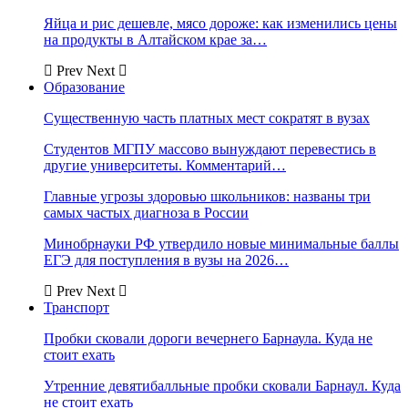
Яйца и рис дешевле, мясо дороже: как изменились цены
на продукты в Алтайском крае за…
Prev
Next
Образование
Существенную часть платных мест сократят в вузах
Студентов МГПУ массово вынуждают перевестись в
другие университеты. Комментарий…
Главные угрозы здоровью школьников: названы три
самых частых диагноза в России
Минобрнауки РФ утвердило новые минимальные баллы
ЕГЭ для поступления в вузы на 2026…
Prev
Next
Транспорт
Пробки сковали дороги вечернего Барнаула. Куда не
стоит ехать
Утренние девятибалльные пробки сковали Барнаул. Куда
не стоит ехать