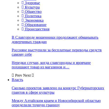
Здоровье
Культура
Общество
Политика
Экономика
Образование
Происшествия
В Славгороде мошенники продолжают обманывать
доверчивых граждан
Россияне выступили за бесплатные переводы средств
самому себе
Нередки случаи, когда славгородцы и яровчане
похищают товар из магазинов и…
Prev
Next
Власть
Сколько проектов заявлено на конкурс Губернаторских
грантов в сфере культуры
Между Алтайским краем и Новосибирской областью
определили точную границу