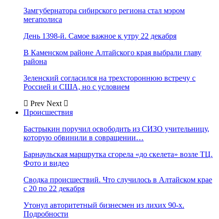
Замгубернатора сибирского региона стал мэром
мегаполиса
День 1398-й. Самое важное к утру 22 декабря
В Каменском районе Алтайского края выбрали главу
района
Зеленский согласился на трехстороннюю встречу с
Россией и США, но с условием
Prev
Next
Происшествия
Бастрыкин поручил освободить из СИЗО учительницу,
которую обвинили в совращении…
Барнаульская маршрутка сгорела «до скелета» возле ТЦ.
Фото и видео
Сводка происшествий. Что случилось в Алтайском крае
с 20 по 22 декабря
Утонул авторитетный бизнесмен из лихих 90-х.
Подробности