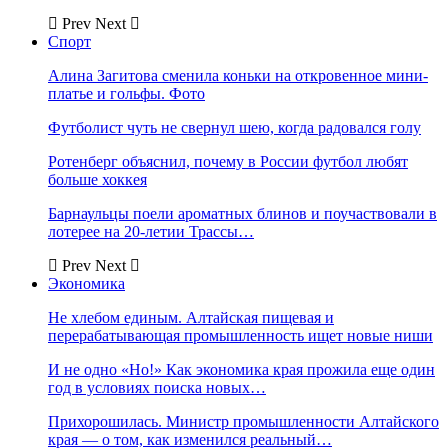
Prev
Next
Спорт
Алина Загитова сменила коньки на откровенное мини-
платье и гольфы. Фото
Футболист чуть не свернул шею, когда радовался голу
Ротенберг объяснил, почему в России футбол любят
больше хоккея
Барнаульцы поели ароматных блинов и поучаствовали в
лотерее на 20-летии Трассы…
Prev
Next
Экономика
Не хлебом единым. Алтайская пищевая и
перерабатывающая промышленность ищет новые ниши
И не одно «Но!» Как экономика края прожила еще один
год в условиях поиска новых…
Прихорошилась. Министр промышленности Алтайского
края — о том, как изменился реальный…