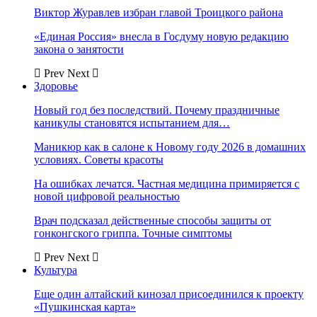
Виктор Журавлев избран главой Троицкого района
«Единая Россия» внесла в Госдуму новую редакцию
закона о занятости
Prev
Next
Здоровье
Новый год без последствий. Почему праздничные
каникулы становятся испытанием для…
Маникюр как в салоне к Новому году 2026 в домашних
условиях. Советы красоты
На ошибках лечатся. Частная медицина примиряется с
новой цифровой реальностью
Врач подсказал действенные способы защиты от
гонконгского гриппа. Точные симптомы
Prev
Next
Культура
Еще один алтайский кинозал присоединился к проекту
«Пушкинская карта»