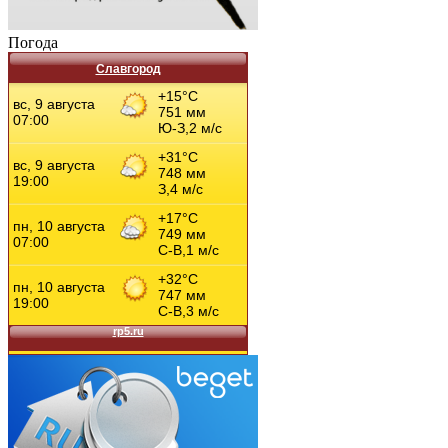
Погода
Славгород