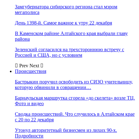
Замгубернатора сибирского региона стал мэром
мегаполиса
День 1398-й. Самое важное к утру 22 декабря
В Каменском районе Алтайского края выбрали главу
района
Зеленский согласился на трехстороннюю встречу с
Россией и США, но с условием
Prev
Next
Происшествия
Бастрыкин поручил освободить из СИЗО учительницу,
которую обвинили в совращении…
Барнаульская маршрутка сгорела «до скелета» возле ТЦ.
Фото и видео
Сводка происшествий. Что случилось в Алтайском крае
с 20 по 22 декабря
Утонул авторитетный бизнесмен из лихих 90-х.
Подробности