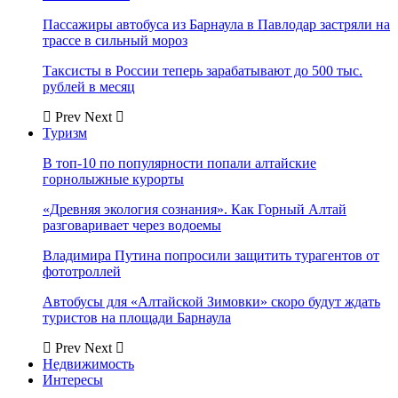
Пассажиры автобуса из Барнаула в Павлодар застряли на
трассе в сильный мороз
Таксисты в России теперь зарабатывают до 500 тыс.
рублей в месяц
Prev
Next
Туризм
В топ-10 по популярности попали алтайские
горнолыжные курорты
«Древняя экология сознания». Как Горный Алтай
разговаривает через водоемы
Владимира Путина попросили защитить турагентов от
фототроллей
Автобусы для «Алтайской Зимовки» скоро будут ждать
туристов на площади Барнаула
Prev
Next
Недвижимость
Интересы