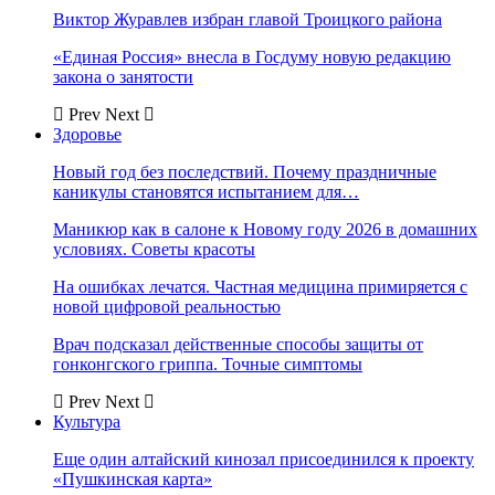
Виктор Журавлев избран главой Троицкого района
«Единая Россия» внесла в Госдуму новую редакцию
закона о занятости
Prev
Next
Здоровье
Новый год без последствий. Почему праздничные
каникулы становятся испытанием для…
Маникюр как в салоне к Новому году 2026 в домашних
условиях. Советы красоты
На ошибках лечатся. Частная медицина примиряется с
новой цифровой реальностью
Врач подсказал действенные способы защиты от
гонконгского гриппа. Точные симптомы
Prev
Next
Культура
Еще один алтайский кинозал присоединился к проекту
«Пушкинская карта»