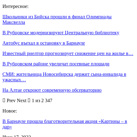
Интересное:
Школьники из Бийска прошли в финал Олимпиады
Максвелла
В Рубцовске модернизируют Центральную библиотеку
Автобус въехал в остановку в Барнауле
Известный риелтор прогнозирует снижение цен на жилье в…
В Рубцовском районе увеличат посевные площади
СМИ: жительница Новосибирска держит сына-инвалида в
ужасных…
На Алтае откроют современную обсерваторию
Prev
Next
1 из 2 347
Новое:
В Барнауле прошла благотворительная акция «Картины – в
дар»