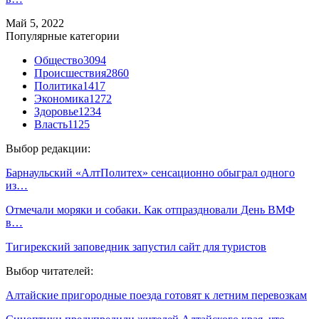
Май 5, 2022
Популярные категории
Общество
3094
Происшествия
2860
Политика
1417
Экономика
1272
Здоровье
1234
Власть
1125
Выбор редакции:
Барнаульский «АлтПолитех» сенсационно обыграл одного
из…
Отмечали моряки и собаки. Как отпраздновали День ВМФ
в…
Тигирекский заповедник запустил сайт для туристов
Выбор читателей:
Алтайские пригородные поезда готовят к летним перевозкам