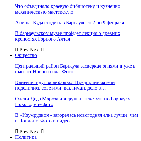
Что объединяло краевую библиотеку и кузнечно-
механическую мастерскую
Афиша. Куда сходить в Барнауле со 2 по 9 февраля
В барнаульском музее пройдет лекция о древних
крепостях Горного Алтая
Prev
Next
Общество
Центральный район Барнаула засверкал огнями и уже в
шаге от Нового года. Фото
Клиенты идут за любовью. Предприниматели
поделились советами, как начать дело в…
Олени Деда Мороза и игрушки «скачут» по Барнаулу.
Новогодние фото
В «Изумрудном» загорелась новогодняя елка лучше, чем
в Лондоне. Фото и видео
Prev
Next
Политика