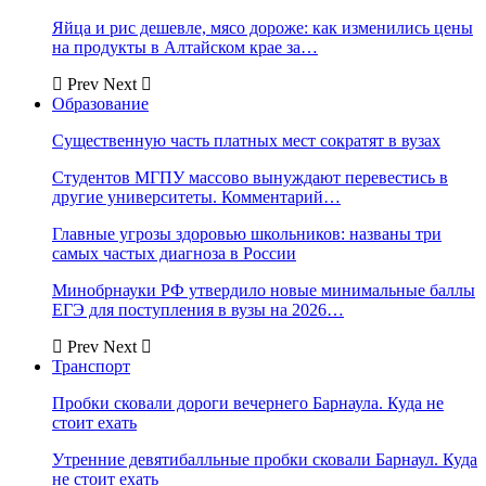
Яйца и рис дешевле, мясо дороже: как изменились цены
на продукты в Алтайском крае за…
Prev
Next
Образование
Существенную часть платных мест сократят в вузах
Студентов МГПУ массово вынуждают перевестись в
другие университеты. Комментарий…
Главные угрозы здоровью школьников: названы три
самых частых диагноза в России
Минобрнауки РФ утвердило новые минимальные баллы
ЕГЭ для поступления в вузы на 2026…
Prev
Next
Транспорт
Пробки сковали дороги вечернего Барнаула. Куда не
стоит ехать
Утренние девятибалльные пробки сковали Барнаул. Куда
не стоит ехать