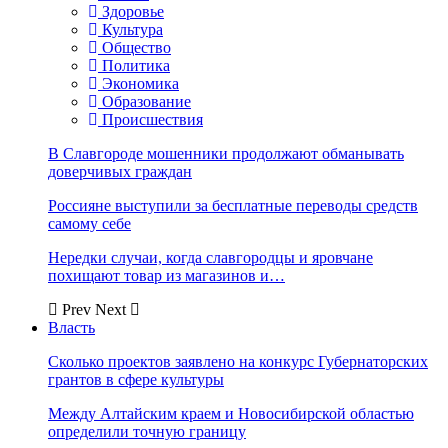
Здоровье
Культура
Общество
Политика
Экономика
Образование
Происшествия
В Славгороде мошенники продолжают обманывать
доверчивых граждан
Россияне выступили за бесплатные переводы средств
самому себе
Нередки случаи, когда славгородцы и яровчане
похищают товар из магазинов и…
Prev
Next
Власть
Сколько проектов заявлено на конкурс Губернаторских
грантов в сфере культуры
Между Алтайским краем и Новосибирской областью
определили точную границу