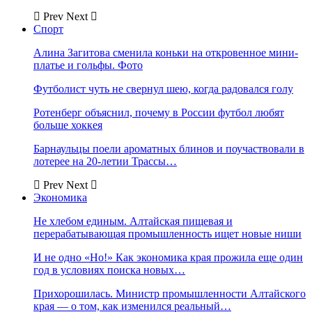
Prev
Next
Спорт
Алина Загитова сменила коньки на откровенное мини-
платье и гольфы. Фото
Футболист чуть не свернул шею, когда радовался голу
Ротенберг объяснил, почему в России футбол любят
больше хоккея
Барнаульцы поели ароматных блинов и поучаствовали в
лотерее на 20-летии Трассы…
Prev
Next
Экономика
Не хлебом единым. Алтайская пищевая и
перерабатывающая промышленность ищет новые ниши
И не одно «Но!» Как экономика края прожила еще один
год в условиях поиска новых…
Прихорошилась. Министр промышленности Алтайского
края — о том, как изменился реальный…