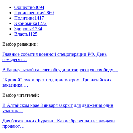
Общество
3094
Происшествия
2860
Политика
1417
Экономика
1272
Здоровье
1234
Власть
1125
Выбор редакции:
Главные события военной спецоперации РФ. День
семьдесят…
В барнаульской галерее обсудили творческую свободу…
“Кривой” лук и орех под присмотром. Три алтайских
заказника,…
Выбор читателей:
В Алтайском крае 8 января закрыт для движения один
участок…
Для богатеньких Буратин. Какие бревенчатые эко-дачи
продают…