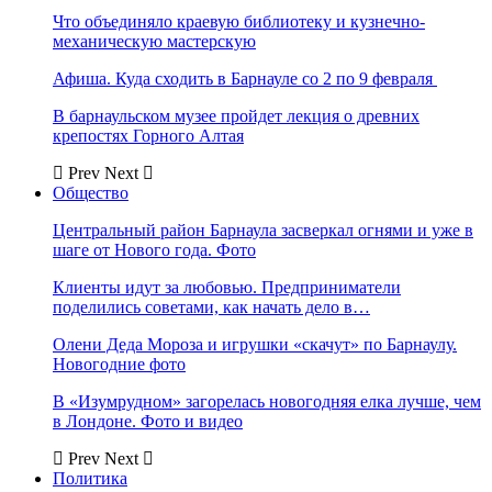
Что объединяло краевую библиотеку и кузнечно-
механическую мастерскую
Афиша. Куда сходить в Барнауле со 2 по 9 февраля
В барнаульском музее пройдет лекция о древних
крепостях Горного Алтая
Prev
Next
Общество
Центральный район Барнаула засверкал огнями и уже в
шаге от Нового года. Фото
Клиенты идут за любовью. Предприниматели
поделились советами, как начать дело в…
Олени Деда Мороза и игрушки «скачут» по Барнаулу.
Новогодние фото
В «Изумрудном» загорелась новогодняя елка лучше, чем
в Лондоне. Фото и видео
Prev
Next
Политика