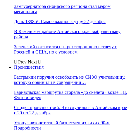
Замгубернатора сибирского региона стал мэром
мегаполиса
День 1398-й. Самое важное к утру 22 декабря
В Каменском районе Алтайского края выбрали главу
района
Зеленский согласился на трехстороннюю встречу с
Россией и США, но с условием
Prev
Next
Происшествия
Бастрыкин поручил освободить из СИЗО учительницу,
которую обвинили в совращении…
Барнаульская маршрутка сгорела «до скелета» возле ТЦ.
Фото и видео
Сводка происшествий. Что случилось в Алтайском крае
с 20 по 22 декабря
Утонул авторитетный бизнесмен из лихих 90-х.
Подробности