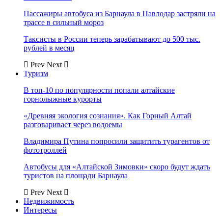
Пассажиры автобуса из Барнаула в Павлодар застряли на
трассе в сильный мороз
Таксисты в России теперь зарабатывают до 500 тыс.
рублей в месяц
Prev
Next
Туризм
В топ-10 по популярности попали алтайские
горнолыжные курорты
«Древняя экология сознания». Как Горный Алтай
разговаривает через водоемы
Владимира Путина попросили защитить турагентов от
фототроллей
Автобусы для «Алтайской Зимовки» скоро будут ждать
туристов на площади Барнаула
Prev
Next
Недвижимость
Интересы