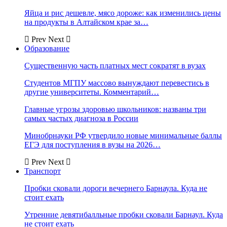
Яйца и рис дешевле, мясо дороже: как изменились цены
на продукты в Алтайском крае за…
Prev
Next
Образование
Существенную часть платных мест сократят в вузах
Студентов МГПУ массово вынуждают перевестись в
другие университеты. Комментарий…
Главные угрозы здоровью школьников: названы три
самых частых диагноза в России
Минобрнауки РФ утвердило новые минимальные баллы
ЕГЭ для поступления в вузы на 2026…
Prev
Next
Транспорт
Пробки сковали дороги вечернего Барнаула. Куда не
стоит ехать
Утренние девятибалльные пробки сковали Барнаул. Куда
не стоит ехать