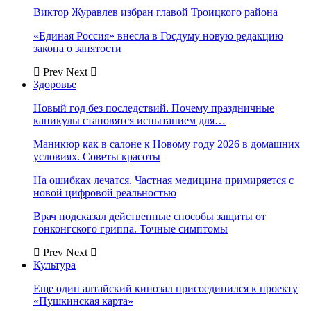
Виктор Журавлев избран главой Троицкого района
«Единая Россия» внесла в Госдуму новую редакцию
закона о занятости
Prev
Next
Здоровье
Новый год без последствий. Почему праздничные
каникулы становятся испытанием для…
Маникюр как в салоне к Новому году 2026 в домашних
условиях. Советы красоты
На ошибках лечатся. Частная медицина примиряется с
новой цифровой реальностью
Врач подсказал действенные способы защиты от
гонконгского гриппа. Точные симптомы
Prev
Next
Культура
Еще один алтайский кинозал присоединился к проекту
«Пушкинская карта»