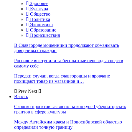
Здоровье
Культура
Общество
Политика
Экономика
Образование
Происшествия
В Славгороде мошенники продолжают обманывать
доверчивых граждан
Россияне выступили за бесплатные переводы средств
самому себе
Нередки случаи, когда славгородцы и яровчане
похищают товар из магазинов и…
Prev
Next
Власть
Сколько проектов заявлено на конкурс Губернаторских
грантов в сфере культуры
Между Алтайским краем и Новосибирской областью
определили точную границу