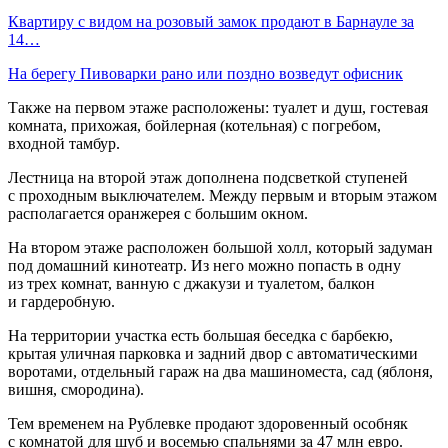
Квартиру с видом на розовый замок продают в Барнауле за
14…
На берегу Пивоварки рано или поздно возведут офисник
Также на первом этаже расположены: туалет и душ, гостевая
комната, прихожая, бойлерная (котельная) с погребом,
входной тамбур.
Лестница на второй этаж дополнена подсветкой ступеней
с проходным выключателем. Между первым и вторым этажом
располагается оранжерея с большим окном.
На втором этаже расположен большой холл, который задуман
под домашний кинотеатр. Из него можно попасть в одну
из трех комнат, ванную с джакузи и туалетом, балкон
и гардеробную.
На территории участка есть большая беседка с барбекю,
крытая уличная парковка и задний двор с автоматическими
воротами, отдельный гараж на два машиноместа, сад (яблоня,
вишня, смородина).
Тем временем на Рублевке продают здоровенный особняк
с комнатой для шуб и восемью спальнями за 47 млн евро.