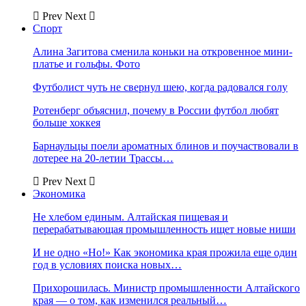
Prev
Next
Спорт
Алина Загитова сменила коньки на откровенное мини-
платье и гольфы. Фото
Футболист чуть не свернул шею, когда радовался голу
Ротенберг объяснил, почему в России футбол любят
больше хоккея
Барнаульцы поели ароматных блинов и поучаствовали в
лотерее на 20-летии Трассы…
Prev
Next
Экономика
Не хлебом единым. Алтайская пищевая и
перерабатывающая промышленность ищет новые ниши
И не одно «Но!» Как экономика края прожила еще один
год в условиях поиска новых…
Прихорошилась. Министр промышленности Алтайского
края — о том, как изменился реальный…