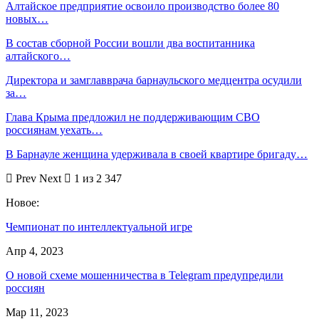
Алтайское предприятие освоило производство более 80
новых…
В состав сборной России вошли два воспитанника
алтайского…
Директора и замглавврача барнаульского медцентра осудили
за…
Глава Крыма предложил не поддерживающим СВО
россиянам уехать…
В Барнауле женщина удерживала в своей квартире бригаду…
Prev
Next
1 из 2 347
Новое:
Чемпионат по интеллектуальной игре
Апр 4, 2023
О новой схеме мошенничества в Telegram предупредили
россиян
Мар 11, 2023