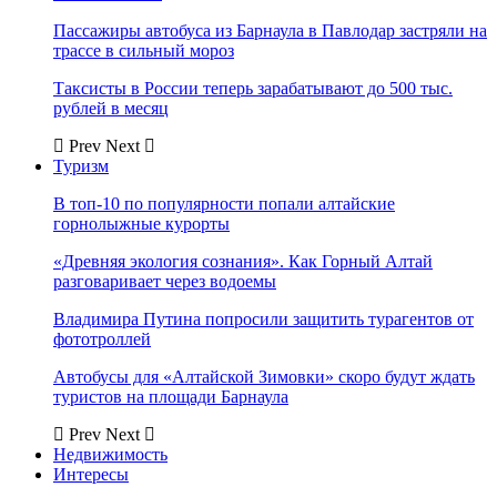
Пассажиры автобуса из Барнаула в Павлодар застряли на
трассе в сильный мороз
Таксисты в России теперь зарабатывают до 500 тыс.
рублей в месяц
Prev
Next
Туризм
В топ-10 по популярности попали алтайские
горнолыжные курорты
«Древняя экология сознания». Как Горный Алтай
разговаривает через водоемы
Владимира Путина попросили защитить турагентов от
фототроллей
Автобусы для «Алтайской Зимовки» скоро будут ждать
туристов на площади Барнаула
Prev
Next
Недвижимость
Интересы