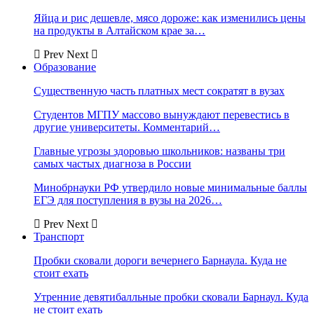
Яйца и рис дешевле, мясо дороже: как изменились цены
на продукты в Алтайском крае за…
Prev
Next
Образование
Существенную часть платных мест сократят в вузах
Студентов МГПУ массово вынуждают перевестись в
другие университеты. Комментарий…
Главные угрозы здоровью школьников: названы три
самых частых диагноза в России
Минобрнауки РФ утвердило новые минимальные баллы
ЕГЭ для поступления в вузы на 2026…
Prev
Next
Транспорт
Пробки сковали дороги вечернего Барнаула. Куда не
стоит ехать
Утренние девятибалльные пробки сковали Барнаул. Куда
не стоит ехать