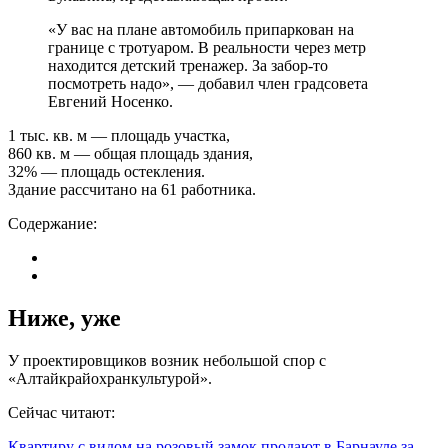
«У вас на плане автомобиль припаркован на
границе с тротуаром. В реальности через метр
находится детский тренажер. За забор-то
посмотреть надо», — добавил член градсовета
Евгений Носенко.
1 тыс. кв. м — площадь участка,
860 кв. м — общая площадь здания,
32% — площадь остекления.
Здание рассчитано на 61 работника.
Содержание:
Ниже, уже
У проектировщиков возник небольшой спор с
«Алтайкрайохранкультурой».
Сейчас читают:
Квартиру с видом на розовый замок продают в Барнауле за