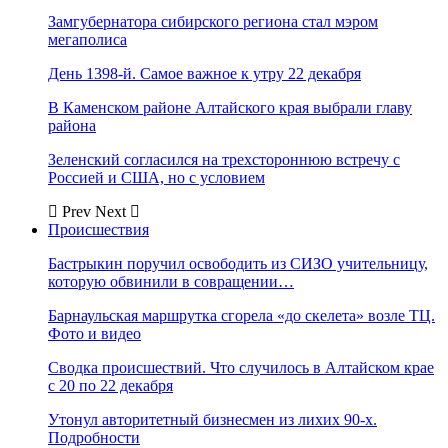
Замгубернатора сибирского региона стал мэром
мегаполиса
День 1398-й. Самое важное к утру 22 декабря
В Каменском районе Алтайского края выбрали главу
района
Зеленский согласился на трехстороннюю встречу с
Россией и США, но с условием
Prev
Next
Происшествия
Бастрыкин поручил освободить из СИЗО учительницу,
которую обвинили в совращении…
Барнаульская маршрутка сгорела «до скелета» возле ТЦ.
Фото и видео
Сводка происшествий. Что случилось в Алтайском крае
с 20 по 22 декабря
Утонул авторитетный бизнесмен из лихих 90-х.
Подробности