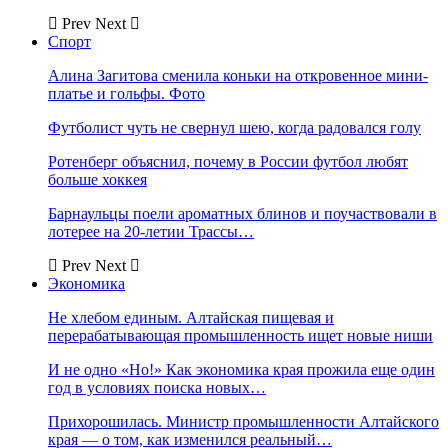
Prev
Next
Спорт
Алина Загитова сменила коньки на откровенное мини-
платье и гольфы. Фото
Футболист чуть не свернул шею, когда радовался голу
Ротенберг объяснил, почему в России футбол любят
больше хоккея
Барнаульцы поели ароматных блинов и поучаствовали в
лотерее на 20-летии Трассы…
Prev
Next
Экономика
Не хлебом единым. Алтайская пищевая и
перерабатывающая промышленность ищет новые ниши
И не одно «Но!» Как экономика края прожила еще один
год в условиях поиска новых…
Прихорошилась. Министр промышленности Алтайского
края — о том, как изменился реальный…