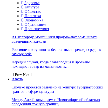
Здоровье
Культура
Общество
Политика
Экономика
Образование
Происшествия
В Славгороде мошенники продолжают обманывать
доверчивых граждан
Россияне выступили за бесплатные переводы средств
самому себе
Нередки случаи, когда славгородцы и яровчане
похищают товар из магазинов и…
Prev
Next
Власть
Сколько проектов заявлено на конкурс Губернаторских
грантов в сфере культуры
Между Алтайским краем и Новосибирской областью
определили точную границу