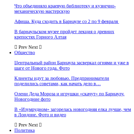
Что объединяло краевую библиотеку и кузнечно-
механическую мастерскую
Афиша. Куда сходить в Барнауле со 2 по 9 февраля
В барнаульском музее пройдет лекция о древних
крепостях Горного Алтая
Prev
Next
Общество
Центральный район Барнаула засверкал огнями и уже в
шаге от Нового года. Фото
Клиенты идут за любовью. Предприниматели
поделились советами, как начать дело в…
Олени Деда Мороза и игрушки «скачут» по Барнаулу.
Новогодние фото
В «Изумрудном» загорелась новогодняя елка лучше, чем
в Лондоне. Фото и видео
Prev
Next
Политика