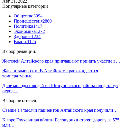
Авг 31, 2022
Популярные категории
Общество
3094
Происшествия
2860
Политика
1417
Экономика
1272
Здоровье
1234
Власть
1125
Выбор редакции:
Жителей Алтайского края приглашают принять участие в…
Жара и заморозки. В Алтайском крае ожидаются
температурные…
Двое молодых людей из Шипуновского района предстанут
перед…
Выбор читателей:
Свыше 14 тысячи пациентов Алтайского края получили…
К горе Глухариная вблизи Белокурихи строят дорогу за 575
млн…