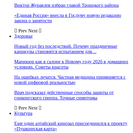
Виктор Журавлев избран главой Троицкого района
«Единая Россия» внесла в Госдуму новую редакцию
закона о занятости
Prev
Next
Здоровье
Новый год без последствий. Почему праздничные
каникулы становятся испытанием для…
Маникюр как в салоне к Новому году 2026 в домашних
условиях. Советы красоты
На ошибках лечатся. Частная медицина примиряется с
новой цифровой реальностью
Врач подсказал действенные способы защиты от
гонконгского гриппа. Точные симптомы
Prev
Next
Культура
Еще один алтайский кинозал присоединился к проекту
«Пушкинская карта»