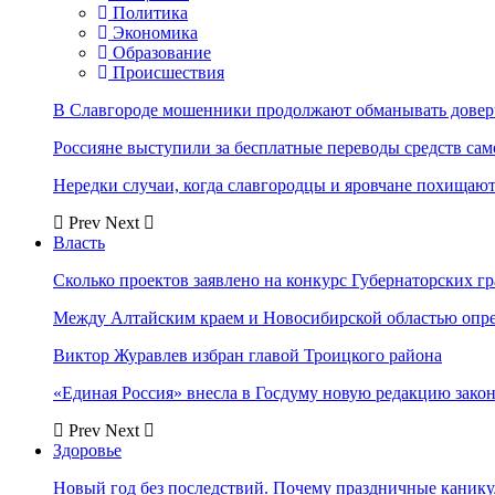
Политика
Экономика
Образование
Происшествия
В Славгороде мошенники продолжают обманывать довер
Россияне выступили за бесплатные переводы средств сам
Нередки случаи, когда славгородцы и яровчане похищают
Prev
Next
Власть
Сколько проектов заявлено на конкурс Губернаторских гр
Между Алтайским краем и Новосибирской областью опр
Виктор Журавлев избран главой Троицкого района
«Единая Россия» внесла в Госдуму новую редакцию закон
Prev
Next
Здоровье
Новый год без последствий. Почему праздничные каник