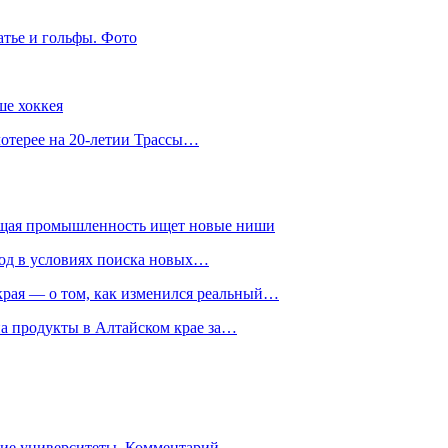
атье и гольфы. Фото
ше хоккея
лотерее на 20-летии Трассы…
ющая промышленность ищет новые ниши
год в условиях поиска новых…
рая — о том, как изменился реальный…
на продукты в Алтайском крае за…
гие университеты. Комментарий…