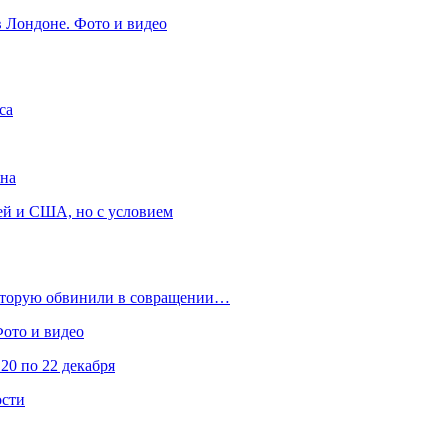
в Лондоне. Фото и видео
са
она
ей и США, но с условием
которую обвинили в совращении…
Фото и видео
20 по 22 декабря
ости