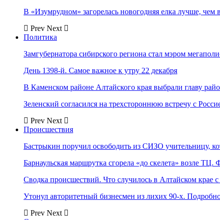
В «Изумрудном» загорелась новогодняя елка лучше, чем 
Prev
Next
Политика
Замгубернатора сибирского региона стал мэром мегаполи
День 1398-й. Самое важное к утру 22 декабря
В Каменском районе Алтайского края выбрали главу рай
Зеленский согласился на трехстороннюю встречу с Росси
Prev
Next
Происшествия
Бастрыкин поручил освободить из СИЗО учительницу, 
Барнаульская маршрутка сгорела «до скелета» возле ТЦ. 
Сводка происшествий. Что случилось в Алтайском крае с 
Утонул авторитетный бизнесмен из лихих 90-х. Подробн
Prev
Next