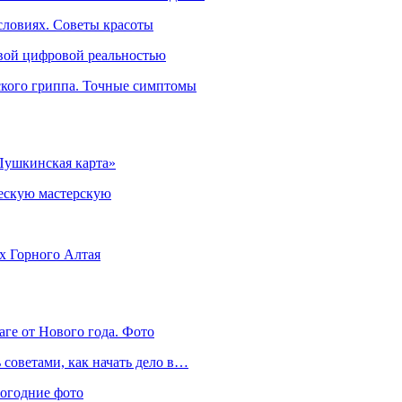
словиях. Советы красоты
овой цифровой реальностью
ского гриппа. Точные симптомы
Пушкинская карта»
ческую мастерскую
ях Горного Алтая
аге от Нового года. Фото
советами, как начать дело в…
вогодние фото