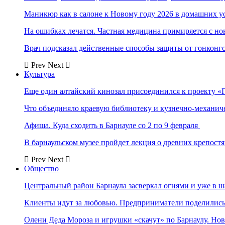
Маникюр как в салоне к Новому году 2026 в домашних у
На ошибках лечатся. Частная медицина примиряется с н
Врач подсказал действенные способы защиты от гонконг
Prev
Next
Культура
Еще один алтайский кинозал присоединился к проекту «
Что объединяло краевую библиотеку и кузнечно-механи
Афиша. Куда сходить в Барнауле со 2 по 9 февраля
В барнаульском музее пройдет лекция о древних крепост
Prev
Next
Общество
Центральный район Барнаула засверкал огнями и уже в ш
Клиенты идут за любовью. Предприниматели поделились 
Олени Деда Мороза и игрушки «скачут» по Барнаулу. Но