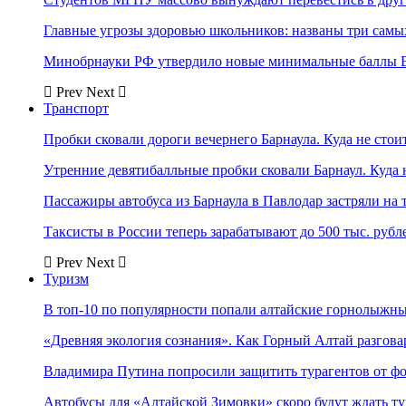
Главные угрозы здоровью школьников: названы три самых
Минобрнауки РФ утвердило новые минимальные баллы Е
Prev
Next
Транспорт
Пробки сковали дороги вечернего Барнаула. Куда не стоит
Утренние девятибалльные пробки сковали Барнаул. Куда н
Пассажиры автобуса из Барнаула в Павлодар застряли на 
Таксисты в России теперь зарабатывают до 500 тыс. рубл
Prev
Next
Туризм
В топ-10 по популярности попали алтайские горнолыжн
«Древняя экология сознания». Как Горный Алтай разгова
Владимира Путина попросили защитить турагентов от ф
Автобусы для «Алтайской Зимовки» скоро будут ждать ту