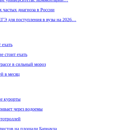
 частых диагноза в России
ГЭ для поступления в вузы на 2026…
 ехать
е стоит ехать
трассе в сильный мороз
ей в месяц
ые курорты
ривает через водоемы
ототроллей
ристов на площади Барнаула