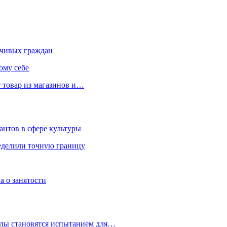
чивых граждан
ому себе
 товар из магазинов и…
антов в сфере культуры
еделили точную границу
а о занятости
улы становятся испытанием для…