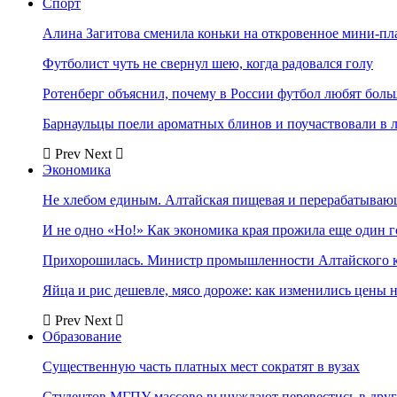
Спорт
Алина Загитова сменила коньки на откровенное мини-пл
Футболист чуть не свернул шею, когда радовался голу
Ротенберг объяснил, почему в России футбол любят боль
Барнаульцы поели ароматных блинов и поучаствовали в 
Prev
Next
Экономика
Не хлебом единым. Алтайская пищевая и перерабатыва
И не одно «Но!» Как экономика края прожила еще один 
Прихорошилась. Министр промышленности Алтайского к
Яйца и рис дешевле, мясо дороже: как изменились цены 
Prev
Next
Образование
Существенную часть платных мест сократят в вузах
Студентов МГПУ массово вынуждают перевестись в дру