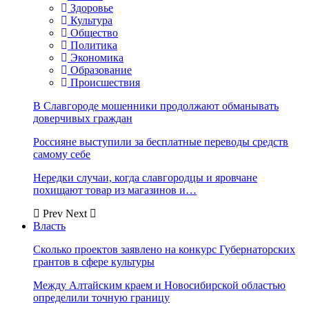
Здоровье
Культура
Общество
Политика
Экономика
Образование
Происшествия
В Славгороде мошенники продолжают обманывать
доверчивых граждан
Россияне выступили за бесплатные переводы средств
самому себе
Нередки случаи, когда славгородцы и яровчане
похищают товар из магазинов и…
Prev
Next
Власть
Сколько проектов заявлено на конкурс Губернаторских
грантов в сфере культуры
Между Алтайским краем и Новосибирской областью
определили точную границу