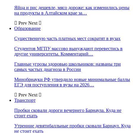
Яйца и рис дешевле, мясо дороже: как изменились цены
на продукты в Алтайском крае за…
Prev
Next
Образование
Существенную часть платных мест сократят в вузах
Студентов МГПУ массово вынуждают перевестись в
другие университеты. Комментарий…
Главные угрозы здоровью школьников: названы три
самых частых диагноза в России
Минобрнауки РФ утвердило новые минимальные баллы
ЕГЭ для поступления в вузы на 2026…
Prev
Next
Транспорт
Пробки сковали дороги вечернего Барнаула. Куда не
стоит ехать
Утренние девятибалльные пробки сковали Барнаул. Куда
не стоит ехать