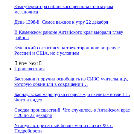
Замгубернатора сибирского региона стал мэром
мегаполиса
День 1398-й. Самое важное к утру 22 декабря
В Каменском районе Алтайского края выбрали главу
района
Зеленский согласился на трехстороннюю встречу с
Россией и США, но с условием
Prev
Next
Происшествия
Бастрыкин поручил освободить из СИЗО учительницу,
которую обвинили в совращении…
Барнаульская маршрутка сгорела «до скелета» возле ТЦ.
Фото и видео
Сводка происшествий. Что случилось в Алтайском крае
с 20 по 22 декабря
Утонул авторитетный бизнесмен из лихих 90-х.
Подробности