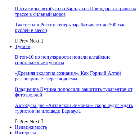
Пассажиры автобуса из Барнаула в Павлодар застряли на
трассе в сильный мороз
Таксисты в России теперь зарабатывают до 500 тыс.
рублей в месяц
Prev
Next
Туризм
В топ-10 по популярности попали алтайские
горнолыжные курорты
«Древняя экология сознания». Как Горный Алтай
разговаривает через водоемы
Владимира Путина попросили защитить турагентов от
фототроллей
Автобусы для «Алтайской Зимовки» скоро будут ждать
туристов на площади Барнаула
Prev
Next
Недвижимость
Интересы