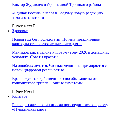
Виктор Журавлев избран главой Троицкого района
«Единая Россия» внесла в Госдуму новую редакцию
закона о занятости
Prev
Next
Здоровье
Новый год без последствий. Почему праздничные
каникулы становятся испытанием для…
Маникюр как в салоне к Новому году 2026 в домашних
условиях. Советы красоты
На ошибках лечатся. Частная медицина примиряется с
новой цифровой реальностью
Врач подсказал действенные способы защиты от
гонконгского гриппа. Точные симптомы
Prev
Next
Культура
Еще один алтайский кинозал присоединился к проекту
«Пушкинская карта»