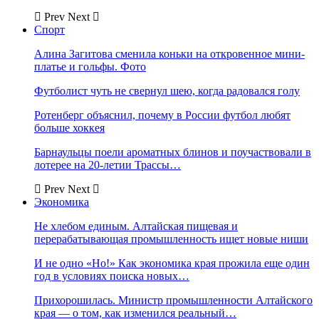
Prev
Next
Спорт
Алина Загитова сменила коньки на откровенное мини-
платье и гольфы. Фото
Футболист чуть не свернул шею, когда радовался голу
Ротенберг объяснил, почему в России футбол любят
больше хоккея
Барнаульцы поели ароматных блинов и поучаствовали в
лотерее на 20-летии Трассы…
Prev
Next
Экономика
Не хлебом единым. Алтайская пищевая и
перерабатывающая промышленность ищет новые ниши
И не одно «Но!» Как экономика края прожила еще один
год в условиях поиска новых…
Прихорошилась. Министр промышленности Алтайского
края — о том, как изменился реальный…