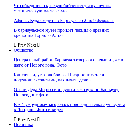
Что объединяло краевую библиотеку и кузнечно-
механическую мастерскую
Афиша. Куда сходить в Барнауле со 2 по 9 февраля
В барнаульском музее пройдет лекция о древних
крепостях Горного Алтая
Prev
Next
Общество
Центральный район Барнаула засверкал огнями и уже в
шаге от Нового года. Фото
Клиенты идут за любовью. Предприниматели
поделились советами, как начать дело в…
Олени Деда Мороза и игрушки «скачут» по Барнаулу.
Новогодние фото
В «Изумрудном» загорелась новогодняя елка лучше, чем
в Лондоне. Фото и видео
Prev
Next
Политика