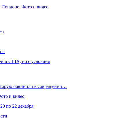
в Лондоне. Фото и видео
са
она
ей и США, но с условием
которую обвинили в совращении…
Фото и видео
20 по 22 декабря
ости