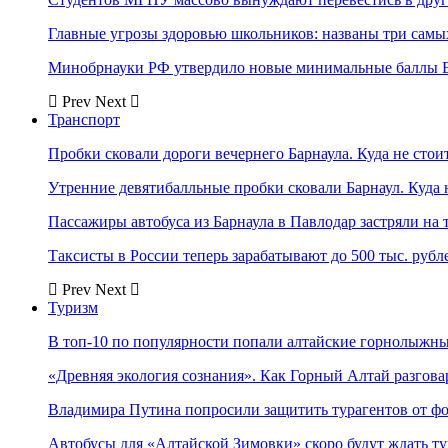
Главные угрозы здоровью школьников: названы три самых
Минобрнауки РФ утвердило новые минимальные баллы Е
Prev
Next
Транспорт
Пробки сковали дороги вечернего Барнаула. Куда не стоит
Утренние девятибалльные пробки сковали Барнаул. Куда н
Пассажиры автобуса из Барнаула в Павлодар застряли на 
Таксисты в России теперь зарабатывают до 500 тыс. рубл
Prev
Next
Туризм
В топ-10 по популярности попали алтайские горнолыжн
«Древняя экология сознания». Как Горный Алтай разгова
Владимира Путина попросили защитить турагентов от ф
Автобусы для «Алтайской Зимовки» скоро будут ждать ту