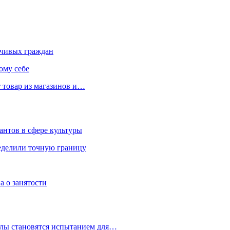
чивых граждан
ому себе
 товар из магазинов и…
антов в сфере культуры
еделили точную границу
а о занятости
улы становятся испытанием для…