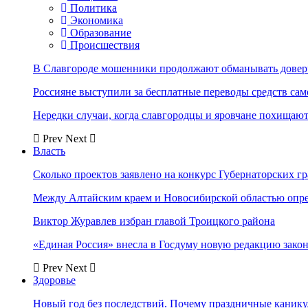
Политика
Экономика
Образование
Происшествия
В Славгороде мошенники продолжают обманывать довер
Россияне выступили за бесплатные переводы средств сам
Нередки случаи, когда славгородцы и яровчане похищают
Prev
Next
Власть
Сколько проектов заявлено на конкурс Губернаторских гр
Между Алтайским краем и Новосибирской областью опр
Виктор Журавлев избран главой Троицкого района
«Единая Россия» внесла в Госдуму новую редакцию закон
Prev
Next
Здоровье
Новый год без последствий. Почему праздничные каник