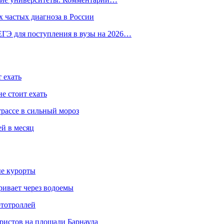
 частых диагноза в России
ГЭ для поступления в вузы на 2026…
 ехать
е стоит ехать
трассе в сильный мороз
ей в месяц
ые курорты
ривает через водоемы
ототроллей
ристов на площади Барнаула