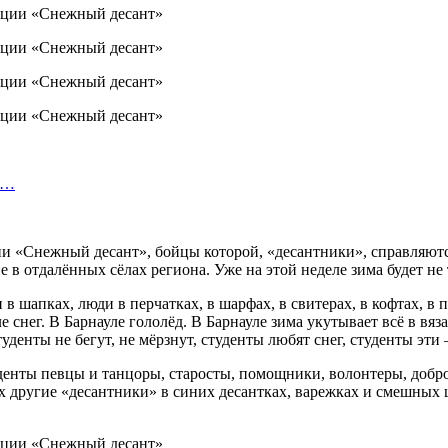
т…
 «Снежный десант», бойцы которой, «десантники», справляются 
в отдалённых сёлах региона. Уже на этой неделе зима будет не то
и в шапках, люди в перчатках, в шарфах, в свитерах, в кофтах, в
 снег. В Барнауле гололёд. В Барнауле зима укутывает всё в вяз
денты не бегут, не мёрзнут, студенты любят снег, студенты эти 
уденты певцы и танцоры, старосты, помощники, волонтеры, добро
х другие «десантники» в синих десантках, варежках и смешных 