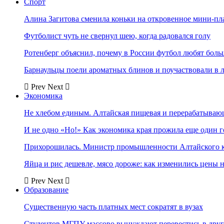
Спорт
Алина Загитова сменила коньки на откровенное мини-пл
Футболист чуть не свернул шею, когда радовался голу
Ротенберг объяснил, почему в России футбол любят боль
Барнаульцы поели ароматных блинов и поучаствовали в 
Prev
Next
Экономика
Не хлебом единым. Алтайская пищевая и перерабатыва
И не одно «Но!» Как экономика края прожила еще один 
Прихорошилась. Министр промышленности Алтайского к
Яйца и рис дешевле, мясо дороже: как изменились цены 
Prev
Next
Образование
Существенную часть платных мест сократят в вузах
Студентов МГПУ массово вынуждают перевестись в дру