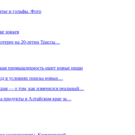
атье и гольфы. Фото
ше хоккея
лотерее на 20-летии Трассы…
ющая промышленность ищет новые ниши
год в условиях поиска новых…
рая — о том, как изменился реальный…
на продукты в Алтайском крае за…
гие университеты. Комментарий…