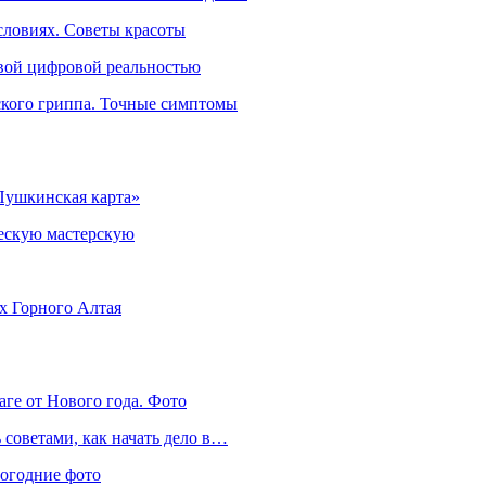
словиях. Советы красоты
овой цифровой реальностью
ского гриппа. Точные симптомы
Пушкинская карта»
ческую мастерскую
ях Горного Алтая
аге от Нового года. Фото
советами, как начать дело в…
вогодние фото