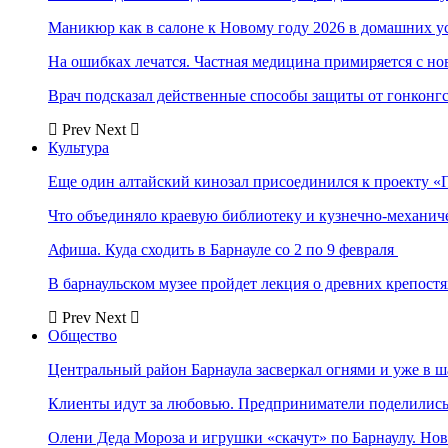
Маникюр как в салоне к Новому году 2026 в домашних у
На ошибках лечатся. Частная медицина примиряется с н
Врач подсказал действенные способы защиты от гонконг
Prev
Next
Культура
Еще один алтайский кинозал присоединился к проекту «
Что объединяло краевую библиотеку и кузнечно-механи
Афиша. Куда сходить в Барнауле со 2 по 9 февраля
В барнаульском музее пройдет лекция о древних крепост
Prev
Next
Общество
Центральный район Барнаула засверкал огнями и уже в ш
Клиенты идут за любовью. Предприниматели поделились 
Олени Деда Мороза и игрушки «скачут» по Барнаулу. Но