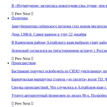
В «Изумрудном» загорелась новогодняя елка лучше, чем 
Prev
Next
Политика
Замгубернатора сибирского региона стал мэром мегаполи
День 1398-й. Самое важное к утру 22 декабря
В Каменском районе Алтайского края выбрали главу рай
Зеленский согласился на трехстороннюю встречу с Росси
Prev
Next
Происшествия
Бастрыкин поручил освободить из СИЗО учительницу, 
Барнаульская маршрутка сгорела «до скелета» возле ТЦ. 
Сводка происшествий. Что случилось в Алтайском крае с 
Утонул авторитетный бизнесмен из лихих 90-х. Подробн
Prev
Next