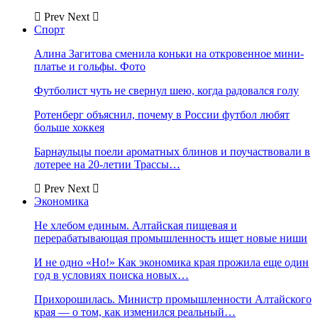
Prev
Next
Спорт
Алина Загитова сменила коньки на откровенное мини-
платье и гольфы. Фото
Футболист чуть не свернул шею, когда радовался голу
Ротенберг объяснил, почему в России футбол любят
больше хоккея
Барнаульцы поели ароматных блинов и поучаствовали в
лотерее на 20-летии Трассы…
Prev
Next
Экономика
Не хлебом единым. Алтайская пищевая и
перерабатывающая промышленность ищет новые ниши
И не одно «Но!» Как экономика края прожила еще один
год в условиях поиска новых…
Прихорошилась. Министр промышленности Алтайского
края — о том, как изменился реальный…