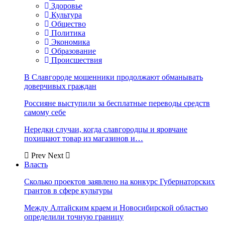
Здоровье
Культура
Общество
Политика
Экономика
Образование
Происшествия
В Славгороде мошенники продолжают обманывать
доверчивых граждан
Россияне выступили за бесплатные переводы средств
самому себе
Нередки случаи, когда славгородцы и яровчане
похищают товар из магазинов и…
Prev
Next
Власть
Сколько проектов заявлено на конкурс Губернаторских
грантов в сфере культуры
Между Алтайским краем и Новосибирской областью
определили точную границу