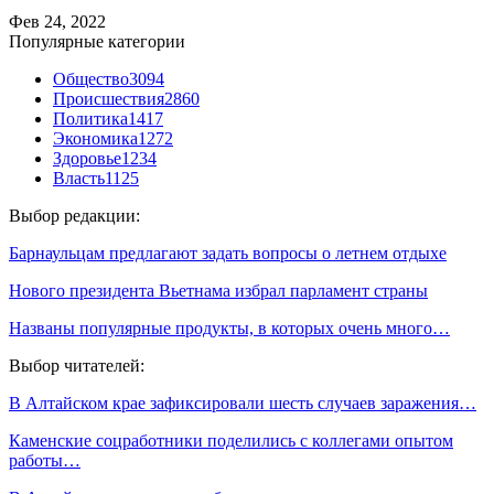
Фев 24, 2022
Популярные категории
Общество
3094
Происшествия
2860
Политика
1417
Экономика
1272
Здоровье
1234
Власть
1125
Выбор редакции:
Барнаульцам предлагают задать вопросы о летнем отдыхе
Нового президента Вьетнама избрал парламент страны
Названы популярные продукты, в которых очень много…
Выбор читателей:
В Алтайском крае зафиксировали шесть случаев заражения…
Каменские соцработники поделились с коллегами опытом
работы…