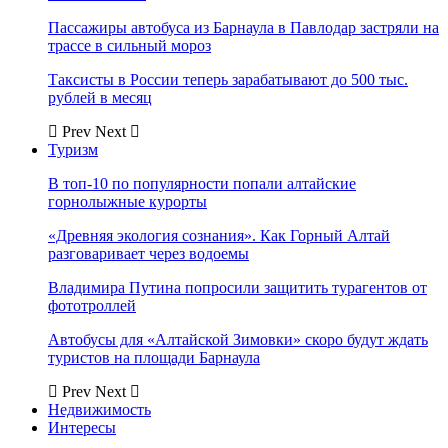
Пассажиры автобуса из Барнаула в Павлодар застряли на
трассе в сильный мороз
Таксисты в России теперь зарабатывают до 500 тыс.
рублей в месяц
Prev
Next
Туризм
В топ-10 по популярности попали алтайские
горнолыжные курорты
«Древняя экология сознания». Как Горный Алтай
разговаривает через водоемы
Владимира Путина попросили защитить турагентов от
фототроллей
Автобусы для «Алтайской Зимовки» скоро будут ждать
туристов на площади Барнаула
Prev
Next
Недвижимость
Интересы