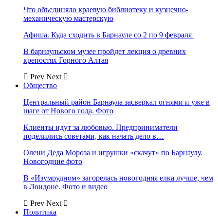
Что объединяло краевую библиотеку и кузнечно-
механическую мастерскую
Афиша. Куда сходить в Барнауле со 2 по 9 февраля
В барнаульском музее пройдет лекция о древних
крепостях Горного Алтая
Prev
Next
Общество
Центральный район Барнаула засверкал огнями и уже в
шаге от Нового года. Фото
Клиенты идут за любовью. Предприниматели
поделились советами, как начать дело в…
Олени Деда Мороза и игрушки «скачут» по Барнаулу.
Новогодние фото
В «Изумрудном» загорелась новогодняя елка лучше, чем
в Лондоне. Фото и видео
Prev
Next
Политика