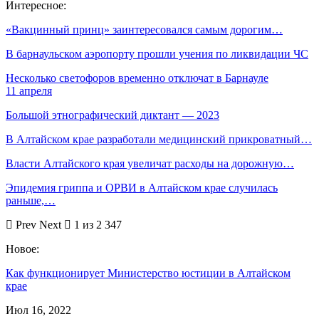
Интересное:
«Вакцинный принц» заинтересовался самым дорогим…
В барнаульском аэропорту прошли учения по ликвидации ЧС
Несколько светофоров временно отключат в Барнауле
11 апреля
Большой этнографический диктант — 2023
В Алтайском крае разработали медицинский прикроватный…
Власти Алтайского края увеличат расходы на дорожную…
Эпидемия гриппа и ОРВИ в Алтайском крае случилась
раньше,…
Prev
Next
1 из 2 347
Новое:
Как функционирует Министерство юстиции в Алтайском
крае
Июл 16, 2022