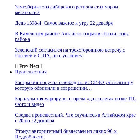
Замгубернатора сибирского региона стал мэром
мегаполиса
День 1398-й. Самое важное к утру 22 декабря
В Каменском районе Алтайского края выбрали главу
района
Зеленский согласился на трехстороннюю встречу с
Россией и США, но с условием
Prev
Next
Происшествия
Бастрыкин поручил освободить из СИЗО учительницу,
которую обвинили в совращении…
Барнаульская маршрутка сгорела «до скелета» возле ТЦ.
Фото и видео
Сводка происшествий. Что случилось в Алтайском крае
с 20 по 22 декабря
Утонул авторитетный бизнесмен из лихих 90-х.
Подробности