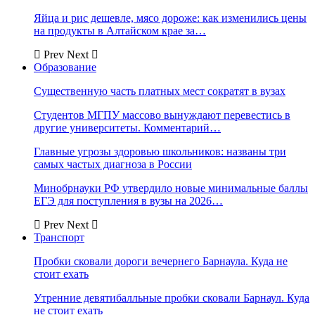
Яйца и рис дешевле, мясо дороже: как изменились цены
на продукты в Алтайском крае за…
Prev
Next
Образование
Существенную часть платных мест сократят в вузах
Студентов МГПУ массово вынуждают перевестись в
другие университеты. Комментарий…
Главные угрозы здоровью школьников: названы три
самых частых диагноза в России
Минобрнауки РФ утвердило новые минимальные баллы
ЕГЭ для поступления в вузы на 2026…
Prev
Next
Транспорт
Пробки сковали дороги вечернего Барнаула. Куда не
стоит ехать
Утренние девятибалльные пробки сковали Барнаул. Куда
не стоит ехать