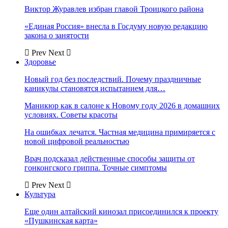
Виктор Журавлев избран главой Троицкого района
«Единая Россия» внесла в Госдуму новую редакцию
закона о занятости
Prev
Next
Здоровье
Новый год без последствий. Почему праздничные
каникулы становятся испытанием для…
Маникюр как в салоне к Новому году 2026 в домашних
условиях. Советы красоты
На ошибках лечатся. Частная медицина примиряется с
новой цифровой реальностью
Врач подсказал действенные способы защиты от
гонконгского гриппа. Точные симптомы
Prev
Next
Культура
Еще один алтайский кинозал присоединился к проекту
«Пушкинская карта»