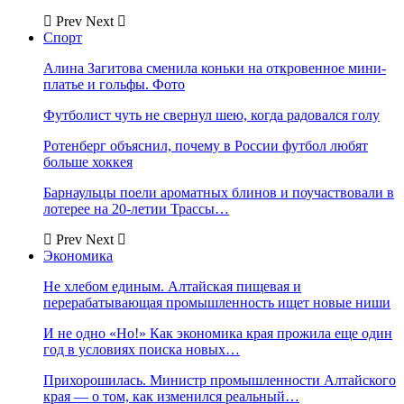
Prev
Next
Спорт
Алина Загитова сменила коньки на откровенное мини-
платье и гольфы. Фото
Футболист чуть не свернул шею, когда радовался голу
Ротенберг объяснил, почему в России футбол любят
больше хоккея
Барнаульцы поели ароматных блинов и поучаствовали в
лотерее на 20-летии Трассы…
Prev
Next
Экономика
Не хлебом единым. Алтайская пищевая и
перерабатывающая промышленность ищет новые ниши
И не одно «Но!» Как экономика края прожила еще один
год в условиях поиска новых…
Прихорошилась. Министр промышленности Алтайского
края — о том, как изменился реальный…