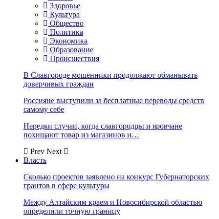
Здоровье
Культура
Общество
Политика
Экономика
Образование
Происшествия
В Славгороде мошенники продолжают обманывать
доверчивых граждан
Россияне выступили за бесплатные переводы средств
самому себе
Нередки случаи, когда славгородцы и яровчане
похищают товар из магазинов и…
Prev
Next
Власть
Сколько проектов заявлено на конкурс Губернаторских
грантов в сфере культуры
Между Алтайским краем и Новосибирской областью
определили точную границу