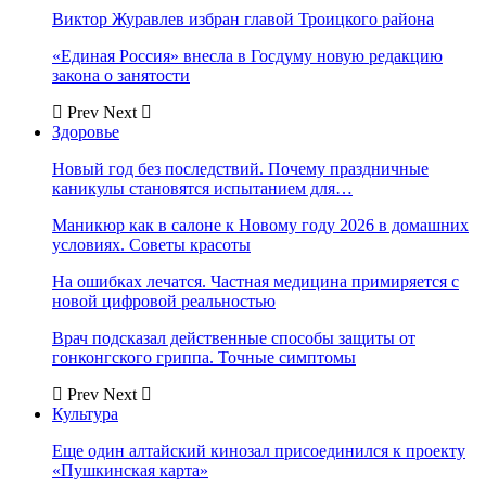
Виктор Журавлев избран главой Троицкого района
«Единая Россия» внесла в Госдуму новую редакцию
закона о занятости
Prev
Next
Здоровье
Новый год без последствий. Почему праздничные
каникулы становятся испытанием для…
Маникюр как в салоне к Новому году 2026 в домашних
условиях. Советы красоты
На ошибках лечатся. Частная медицина примиряется с
новой цифровой реальностью
Врач подсказал действенные способы защиты от
гонконгского гриппа. Точные симптомы
Prev
Next
Культура
Еще один алтайский кинозал присоединился к проекту
«Пушкинская карта»