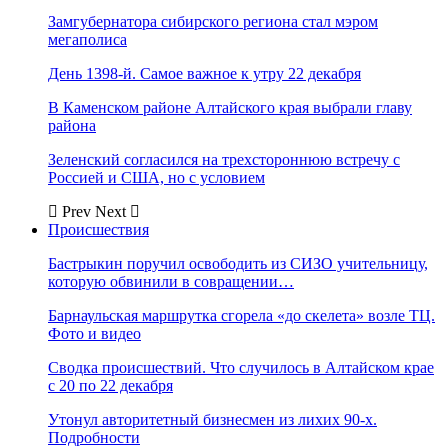
Замгубернатора сибирского региона стал мэром
мегаполиса
День 1398-й. Самое важное к утру 22 декабря
В Каменском районе Алтайского края выбрали главу
района
Зеленский согласился на трехстороннюю встречу с
Россией и США, но с условием
Prev
Next
Происшествия
Бастрыкин поручил освободить из СИЗО учительницу,
которую обвинили в совращении…
Барнаульская маршрутка сгорела «до скелета» возле ТЦ.
Фото и видео
Сводка происшествий. Что случилось в Алтайском крае
с 20 по 22 декабря
Утонул авторитетный бизнесмен из лихих 90-х.
Подробности