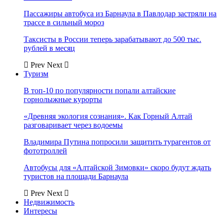
Пассажиры автобуса из Барнаула в Павлодар застряли на
трассе в сильный мороз
Таксисты в России теперь зарабатывают до 500 тыс.
рублей в месяц
Prev
Next
Туризм
В топ-10 по популярности попали алтайские
горнолыжные курорты
«Древняя экология сознания». Как Горный Алтай
разговаривает через водоемы
Владимира Путина попросили защитить турагентов от
фототроллей
Автобусы для «Алтайской Зимовки» скоро будут ждать
туристов на площади Барнаула
Prev
Next
Недвижимость
Интересы