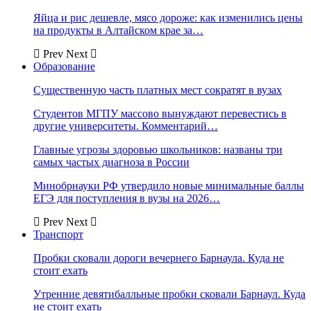
Яйца и рис дешевле, мясо дороже: как изменились цены
на продукты в Алтайском крае за…
Prev
Next
Образование
Существенную часть платных мест сократят в вузах
Студентов МГПУ массово вынуждают перевестись в
другие университеты. Комментарий…
Главные угрозы здоровью школьников: названы три
самых частых диагноза в России
Минобрнауки РФ утвердило новые минимальные баллы
ЕГЭ для поступления в вузы на 2026…
Prev
Next
Транспорт
Пробки сковали дороги вечернего Барнаула. Куда не
стоит ехать
Утренние девятибалльные пробки сковали Барнаул. Куда
не стоит ехать