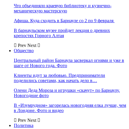
Что объединяло краевую библиотеку и кузнечно-
механическую мастерскую
Афиша. Куда сходить в Барнауле со 2 по 9 февраля
В барнаульском музее пройдет лекция о древних
крепостях Горного Алтая
Prev
Next
Общество
Центральный район Барнаула засверкал огнями и уже в
шаге от Нового года. Фото
Клиенты идут за любовью. Предприниматели
поделились советами, как начать дело в…
Олени Деда Мороза и игрушки «скачут» по Барнаулу.
Новогодние фото
В «Изумрудном» загорелась новогодняя елка лучше, чем
в Лондоне. Фото и видео
Prev
Next
Политика