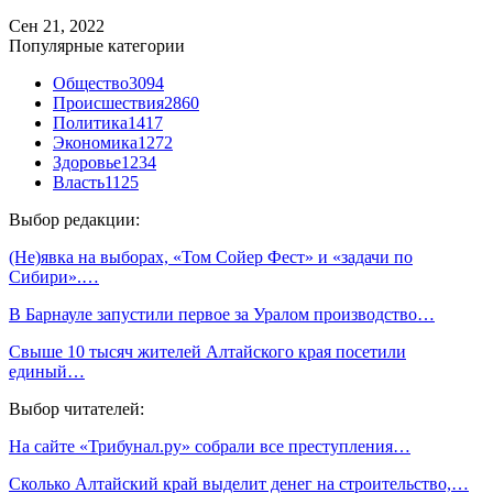
Сен 21, 2022
Популярные категории
Общество
3094
Происшествия
2860
Политика
1417
Экономика
1272
Здоровье
1234
Власть
1125
Выбор редакции:
(Не)явка на выборах, «Том Сойер Фест» и «задачи по
Сибири».…
В Барнауле запустили первое за Уралом производство…
Свыше 10 тысяч жителей Алтайского края посетили
единый…
Выбор читателей:
На сайте «Трибунал.ру» собрали все преступления…
Сколько Алтайский край выделит денег на строительство,…