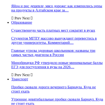
Яйца и рис дешевле, мясо дороже: как изменились цены
на продукты в Алтайском крае за…
Prev
Next
Образование
Существенную часть платных мест сократят в вузах
Студентов МГПУ массово вынуждают перевестись в
другие университеты. Комментарий…
Главные угрозы здоровью школьников: названы три
самых частых диагноза в России
Минобрнауки РФ утвердило новые минимальные баллы
ЕГЭ для поступления в вузы на 2026…
Prev
Next
Транспорт
Пробки сковали дороги вечернего Барнаула. Куда не
стоит ехать
Утренние девятибалльные пробки сковали Барнаул. Куда
не стоит ехать