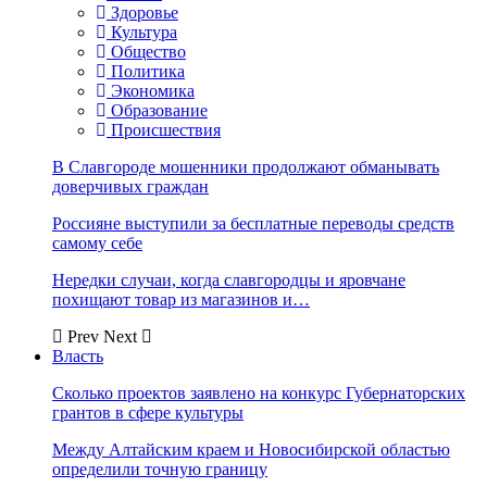
Здоровье
Культура
Общество
Политика
Экономика
Образование
Происшествия
В Славгороде мошенники продолжают обманывать
доверчивых граждан
Россияне выступили за бесплатные переводы средств
самому себе
Нередки случаи, когда славгородцы и яровчане
похищают товар из магазинов и…
Prev
Next
Власть
Сколько проектов заявлено на конкурс Губернаторских
грантов в сфере культуры
Между Алтайским краем и Новосибирской областью
определили точную границу