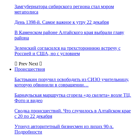
Замгубернатора сибирского региона стал мэром
мегаполиса
День 1398-й. Самое важное к утру 22 декабря
В Каменском районе Алтайского края выбрали главу
района
Зеленский согласился на трехстороннюю встречу с
Россией и США, но с условием
Prev
Next
Происшествия
Бастрыкин поручил освободить из СИЗО учительницу,
которую обвинили в совращении…
Барнаульская маршрутка сгорела «до скелета» возле ТЦ.
Фото и видео
Сводка происшествий. Что случилось в Алтайском крае
с 20 по 22 декабря
Утонул авторитетный бизнесмен из лихих 90-х.
Подробности