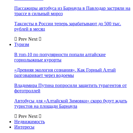
Пассажиры автобуса из Барнаула в Павлодар застряли на
трассе в сильный мороз
Таксисты в России теперь зарабатывают до 500 тыс.
рублей в месяц
Prev
Next
Туризм
В топ-10 по популярности попали алтайские
горнолыжные курорты
«Древняя экология сознания». Как Горный Алтай
разговаривает через водоемы
Владимира Путина попросили защитить турагентов от
фототроллей
Автобусы для «Алтайской Зимовки» скоро будут ждать
туристов на площади Барнаула
Prev
Next
Недвижимость
Интересы