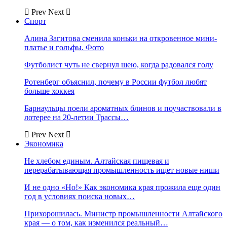
Prev
Next
Спорт
Алина Загитова сменила коньки на откровенное мини-
платье и гольфы. Фото
Футболист чуть не свернул шею, когда радовался голу
Ротенберг объяснил, почему в России футбол любят
больше хоккея
Барнаульцы поели ароматных блинов и поучаствовали в
лотерее на 20-летии Трассы…
Prev
Next
Экономика
Не хлебом единым. Алтайская пищевая и
перерабатывающая промышленность ищет новые ниши
И не одно «Но!» Как экономика края прожила еще один
год в условиях поиска новых…
Прихорошилась. Министр промышленности Алтайского
края — о том, как изменился реальный…