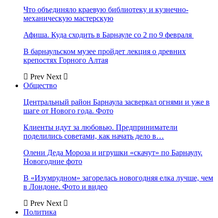
Что объединяло краевую библиотеку и кузнечно-
механическую мастерскую
Афиша. Куда сходить в Барнауле со 2 по 9 февраля
В барнаульском музее пройдет лекция о древних
крепостях Горного Алтая
Prev
Next
Общество
Центральный район Барнаула засверкал огнями и уже в
шаге от Нового года. Фото
Клиенты идут за любовью. Предприниматели
поделились советами, как начать дело в…
Олени Деда Мороза и игрушки «скачут» по Барнаулу.
Новогодние фото
В «Изумрудном» загорелась новогодняя елка лучше, чем
в Лондоне. Фото и видео
Prev
Next
Политика