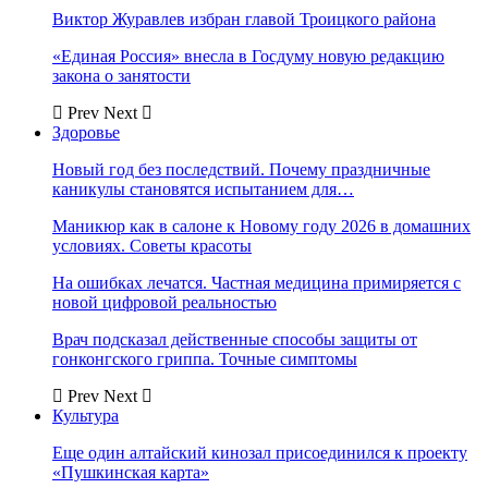
Виктор Журавлев избран главой Троицкого района
«Единая Россия» внесла в Госдуму новую редакцию
закона о занятости
Prev
Next
Здоровье
Новый год без последствий. Почему праздничные
каникулы становятся испытанием для…
Маникюр как в салоне к Новому году 2026 в домашних
условиях. Советы красоты
На ошибках лечатся. Частная медицина примиряется с
новой цифровой реальностью
Врач подсказал действенные способы защиты от
гонконгского гриппа. Точные симптомы
Prev
Next
Культура
Еще один алтайский кинозал присоединился к проекту
«Пушкинская карта»