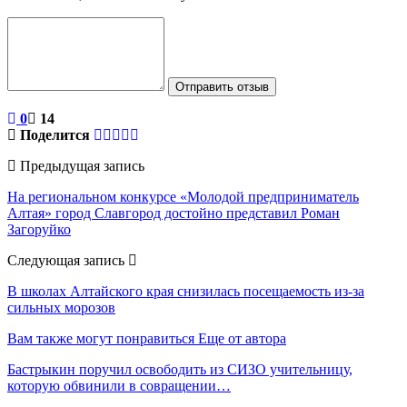
Отправить отзыв
0
14
Поделится
Предыдущая запись
На региональном конкурсе «Молодой предприниматель
Алтая» город Славгород достойно представил Роман
Загоруйко
Следующая запись
В школах Алтайского края снизилась посещаемость из-за
сильных морозов
Вам также могут понравиться
Еще от автора
Бастрыкин поручил освободить из СИЗО учительницу,
которую обвинили в совращении…