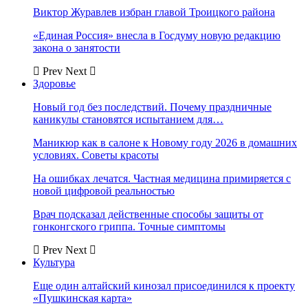
Виктор Журавлев избран главой Троицкого района
«Единая Россия» внесла в Госдуму новую редакцию
закона о занятости
Prev
Next
Здоровье
Новый год без последствий. Почему праздничные
каникулы становятся испытанием для…
Маникюр как в салоне к Новому году 2026 в домашних
условиях. Советы красоты
На ошибках лечатся. Частная медицина примиряется с
новой цифровой реальностью
Врач подсказал действенные способы защиты от
гонконгского гриппа. Точные симптомы
Prev
Next
Культура
Еще один алтайский кинозал присоединился к проекту
«Пушкинская карта»