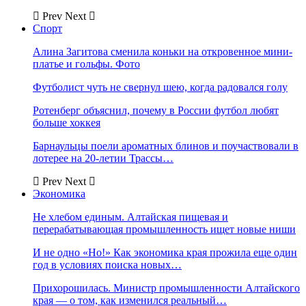
Prev
Next
Спорт
Алина Загитова сменила коньки на откровенное мини-
платье и гольфы. Фото
Футболист чуть не свернул шею, когда радовался голу
Ротенберг объяснил, почему в России футбол любят
больше хоккея
Барнаульцы поели ароматных блинов и поучаствовали в
лотерее на 20-летии Трассы…
Prev
Next
Экономика
Не хлебом единым. Алтайская пищевая и
перерабатывающая промышленность ищет новые ниши
И не одно «Но!» Как экономика края прожила еще один
год в условиях поиска новых…
Прихорошилась. Министр промышленности Алтайского
края — о том, как изменился реальный…