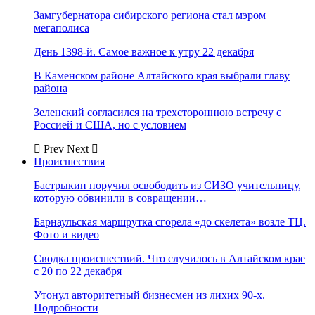
Замгубернатора сибирского региона стал мэром
мегаполиса
День 1398-й. Самое важное к утру 22 декабря
В Каменском районе Алтайского края выбрали главу
района
Зеленский согласился на трехстороннюю встречу с
Россией и США, но с условием
Prev
Next
Происшествия
Бастрыкин поручил освободить из СИЗО учительницу,
которую обвинили в совращении…
Барнаульская маршрутка сгорела «до скелета» возле ТЦ.
Фото и видео
Сводка происшествий. Что случилось в Алтайском крае
с 20 по 22 декабря
Утонул авторитетный бизнесмен из лихих 90-х.
Подробности