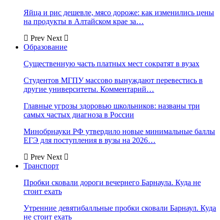
Яйца и рис дешевле, мясо дороже: как изменились цены
на продукты в Алтайском крае за…
Prev
Next
Образование
Существенную часть платных мест сократят в вузах
Студентов МГПУ массово вынуждают перевестись в
другие университеты. Комментарий…
Главные угрозы здоровью школьников: названы три
самых частых диагноза в России
Минобрнауки РФ утвердило новые минимальные баллы
ЕГЭ для поступления в вузы на 2026…
Prev
Next
Транспорт
Пробки сковали дороги вечернего Барнаула. Куда не
стоит ехать
Утренние девятибалльные пробки сковали Барнаул. Куда
не стоит ехать