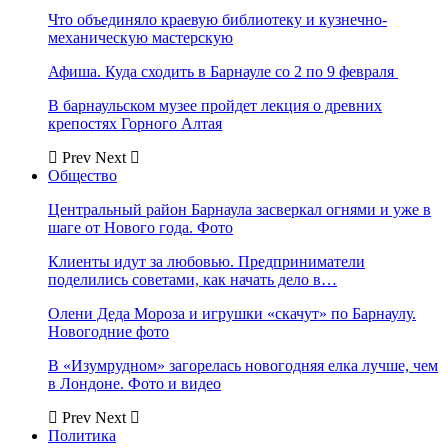
Что объединяло краевую библиотеку и кузнечно-
механическую мастерскую
Афиша. Куда сходить в Барнауле со 2 по 9 февраля
В барнаульском музее пройдет лекция о древних
крепостях Горного Алтая
Prev
Next
Общество
Центральный район Барнаула засверкал огнями и уже в
шаге от Нового года. Фото
Клиенты идут за любовью. Предприниматели
поделились советами, как начать дело в…
Олени Деда Мороза и игрушки «скачут» по Барнаулу.
Новогодние фото
В «Изумрудном» загорелась новогодняя елка лучше, чем
в Лондоне. Фото и видео
Prev
Next
Политика