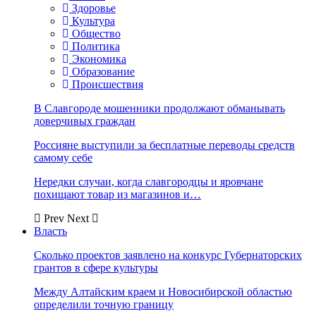
Здоровье
Культура
Общество
Политика
Экономика
Образование
Происшествия
В Славгороде мошенники продолжают обманывать
доверчивых граждан
Россияне выступили за бесплатные переводы средств
самому себе
Нередки случаи, когда славгородцы и яровчане
похищают товар из магазинов и…
Prev
Next
Власть
Сколько проектов заявлено на конкурс Губернаторских
грантов в сфере культуры
Между Алтайским краем и Новосибирской областью
определили точную границу