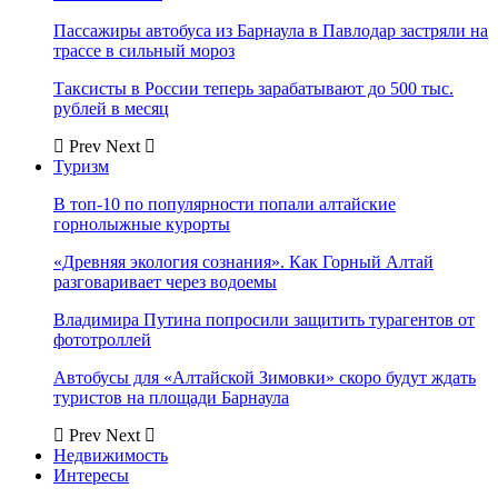
Пассажиры автобуса из Барнаула в Павлодар застряли на
трассе в сильный мороз
Таксисты в России теперь зарабатывают до 500 тыс.
рублей в месяц
Prev
Next
Туризм
В топ-10 по популярности попали алтайские
горнолыжные курорты
«Древняя экология сознания». Как Горный Алтай
разговаривает через водоемы
Владимира Путина попросили защитить турагентов от
фототроллей
Автобусы для «Алтайской Зимовки» скоро будут ждать
туристов на площади Барнаула
Prev
Next
Недвижимость
Интересы