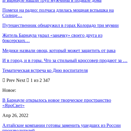
В Барнауле нашли труп мужчины в подвале дома
Помехи на радио: полчаса длилась мощная вспышка на
Солнце…
Путешественник обнаружил в горах Колорадо три мумии
Житель Барнаула украл «заначку» своего друга из
боксерских…
Медики назвали овощ, который может защитить от рака
И в город, и в горы. Что за стильный кроссовер продают за …
Тематическая встреча ко Дню воспитателя
Prev
Next
1 из 2 347
Новое:
В Барнауле открылось новое творческое пространство
«ЯроСвет»
Апр 26, 2022
Алтайские компании готовы заменить ушедших из России
производителей…