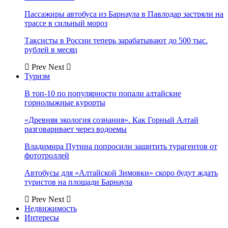
Пассажиры автобуса из Барнаула в Павлодар застряли на
трассе в сильный мороз
Таксисты в России теперь зарабатывают до 500 тыс.
рублей в месяц
Prev
Next
Туризм
В топ-10 по популярности попали алтайские
горнолыжные курорты
«Древняя экология сознания». Как Горный Алтай
разговаривает через водоемы
Владимира Путина попросили защитить турагентов от
фототроллей
Автобусы для «Алтайской Зимовки» скоро будут ждать
туристов на площади Барнаула
Prev
Next
Недвижимость
Интересы