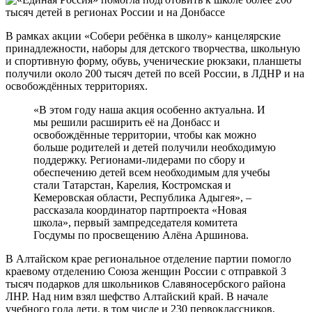
В рамках акции «Собери ребёнка в школу» канцелярские
принадлежности, наборы для детского творчества, школьную
и спортивную форму, обувь, ученические рюкзаки, планшеты
получили около 200 тысяч детей по всей России, в ЛДНР и на
освобождённых территориях.
«В этом году наша акция особенно актуальна. И
мы решили расширить её на Донбасс и
освобождённые территории, чтобы как можно
больше родителей и детей получили необходимую
поддержку. Регионами-лидерами по сбору и
обеспечению детей всем необходимым для учебы
стали Татарстан, Карелия, Костромская и
Кемеровская области, Республика Адыгея», –
рассказала координатор партпроекта «Новая
школа», первый зампредседателя комитета
Госдумы по просвещению Алёна Аршинова.
В Алтайском крае региональное отделение партии помогло
краевому отделению Союза женщин России с отправкой 3
тысяч подарков для школьников Славяносербского района
ЛНР. Над ним взял шефство Алтайский край. В начале
учебного года дети, в том числе и 230 первоклассников,