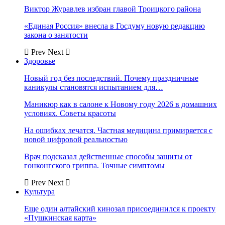
Виктор Журавлев избран главой Троицкого района
«Единая Россия» внесла в Госдуму новую редакцию
закона о занятости
Prev
Next
Здоровье
Новый год без последствий. Почему праздничные
каникулы становятся испытанием для…
Маникюр как в салоне к Новому году 2026 в домашних
условиях. Советы красоты
На ошибках лечатся. Частная медицина примиряется с
новой цифровой реальностью
Врач подсказал действенные способы защиты от
гонконгского гриппа. Точные симптомы
Prev
Next
Культура
Еще один алтайский кинозал присоединился к проекту
«Пушкинская карта»