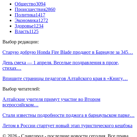
Общество
3094
Происшествия
2860
Политика
1417
Экономика
1272
Здоровье
1234
Власть
1125
Выбор редакции:
Старую добрую Honda Fire Blade продают в Барнауле за 345…
День смеха — 1 апреля. Веселые поздравления в прозе,
стихах…
Впишите страницы педагогов Алтайского края в «Книгу…
Выбор читателей:
Алтайские учителя примут участие во Втором
всероссийском…
Стали известны подробности поджога в барнаульском парке…
Летом в России стартует новый этап туристического кешбэка
© 2026 - Славгород - последние новости сегодня. Все права