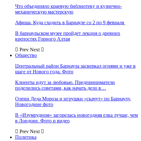
Что объединяло краевую библиотеку и кузнечно-
механическую мастерскую
Афиша. Куда сходить в Барнауле со 2 по 9 февраля
В барнаульском музее пройдет лекция о древних
крепостях Горного Алтая
Prev
Next
Общество
Центральный район Барнаула засверкал огнями и уже в
шаге от Нового года. Фото
Клиенты идут за любовью. Предприниматели
поделились советами, как начать дело в…
Олени Деда Мороза и игрушки «скачут» по Барнаулу.
Новогодние фото
В «Изумрудном» загорелась новогодняя елка лучше, чем
в Лондоне. Фото и видео
Prev
Next
Политика