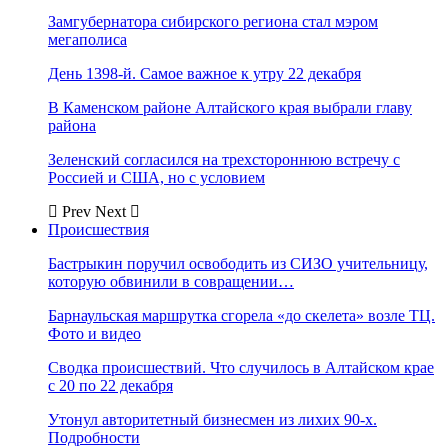
Замгубернатора сибирского региона стал мэром
мегаполиса
День 1398-й. Самое важное к утру 22 декабря
В Каменском районе Алтайского края выбрали главу
района
Зеленский согласился на трехстороннюю встречу с
Россией и США, но с условием
Prev
Next
Происшествия
Бастрыкин поручил освободить из СИЗО учительницу,
которую обвинили в совращении…
Барнаульская маршрутка сгорела «до скелета» возле ТЦ.
Фото и видео
Сводка происшествий. Что случилось в Алтайском крае
с 20 по 22 декабря
Утонул авторитетный бизнесмен из лихих 90-х.
Подробности