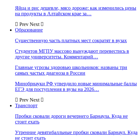
Яйца и рис дешевле, мясо дороже: как изменились цены
на продукты в Алтайском крае за…
Prev
Next
Образование
Существенную часть платных мест сократят в вузах
Студентов МГПУ массово вынуждают перевестись в
другие университеты. Комментарий…
Главные угрозы здоровью школьников: названы три
самых частых диагноза в России
Минобрнауки РФ утвердило новые минимальные баллы
ЕГЭ для поступления в вузы на 2026…
Prev
Next
Транспорт
Пробки сковали дороги вечернего Барнаула. Куда не
стоит ехать
Утренние девятибалльные пробки сковали Барнаул. Куда
не стоит ехать