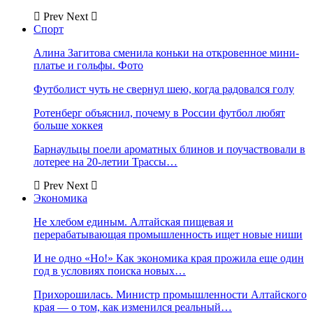
Prev
Next
Спорт
Алина Загитова сменила коньки на откровенное мини-
платье и гольфы. Фото
Футболист чуть не свернул шею, когда радовался голу
Ротенберг объяснил, почему в России футбол любят
больше хоккея
Барнаульцы поели ароматных блинов и поучаствовали в
лотерее на 20-летии Трассы…
Prev
Next
Экономика
Не хлебом единым. Алтайская пищевая и
перерабатывающая промышленность ищет новые ниши
И не одно «Но!» Как экономика края прожила еще один
год в условиях поиска новых…
Прихорошилась. Министр промышленности Алтайского
края — о том, как изменился реальный…