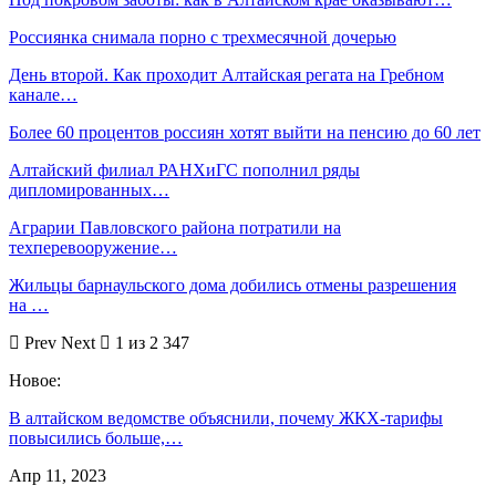
Россиянка снимала порно с трехмесячной дочерью
День второй. Как проходит Алтайская регата на Гребном
канале…
Более 60 процентов россиян хотят выйти на пенсию до 60 лет
Алтайский филиал РАНХиГС пополнил ряды
дипломированных…
Аграрии Павловского района потратили на
техперевооружение…
Жильцы барнаульского дома добились отмены разрешения
на …
Prev
Next
1 из 2 347
Новое:
В алтайском ведомстве объяснили, почему ЖКХ-тарифы
повысились больше,…
Апр 11, 2023