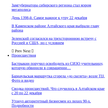
Замгубернатора сибирского региона стал мэром
мегаполиса
День 1398-й. Самое важное к утру 22 декабря
В Каменском районе Алтайского края выбрали главу
района
Зеленский согласился на трехстороннюю встречу с
Россией и США, но с условием
Prev
Next
Происшествия
Бастрыкин поручил освободить из СИЗО учительницу,
которую обвинили в совращении…
Барнаульская маршрутка сгорела «до скелета» возле ТЦ.
Фото и видео
Сводка происшествий. Что случилось в Алтайском крае
с 20 по 22 декабря
Утонул авторитетный бизнесмен из лихих 90-х.
Подробности