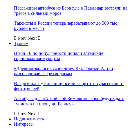
Пассажиры автобуса из Барнаула в Павлодар застряли на
трассе в сильный мороз
Таксисты в России теперь зарабатывают до 500 тыс.
рублей в месяц
Prev
Next
Туризм
В топ-10 по популярности попали алтайские
горнолыжные курорты
«Древняя экология сознания». Как Горный Алтай
разговаривает через водоемы
Владимира Путина попросили защитить турагентов от
фототроллей
Автобусы для «Алтайской Зимовки» скоро будут ждать
туристов на площади Барнаула
Prev
Next
Недвижимость
Интересы