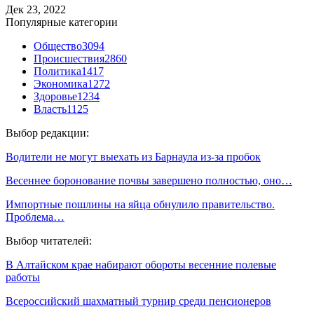
Дек 23, 2022
Популярные категории
Общество
3094
Происшествия
2860
Политика
1417
Экономика
1272
Здоровье
1234
Власть
1125
Выбор редакции:
Водители не могут выехать из Барнаула из-за пробок
Весеннее боронование почвы завершено полностью, оно…
Импортные пошлины на яйца обнулило правительство.
Проблема…
Выбор читателей:
В Алтайском крае набирают обороты весенние полевые
работы
Всероссийский шахматный турнир среди пенсионеров