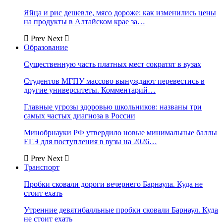
Яйца и рис дешевле, мясо дороже: как изменились цены
на продукты в Алтайском крае за…
Prev
Next
Образование
Существенную часть платных мест сократят в вузах
Студентов МГПУ массово вынуждают перевестись в
другие университеты. Комментарий…
Главные угрозы здоровью школьников: названы три
самых частых диагноза в России
Минобрнауки РФ утвердило новые минимальные баллы
ЕГЭ для поступления в вузы на 2026…
Prev
Next
Транспорт
Пробки сковали дороги вечернего Барнаула. Куда не
стоит ехать
Утренние девятибалльные пробки сковали Барнаул. Куда
не стоит ехать