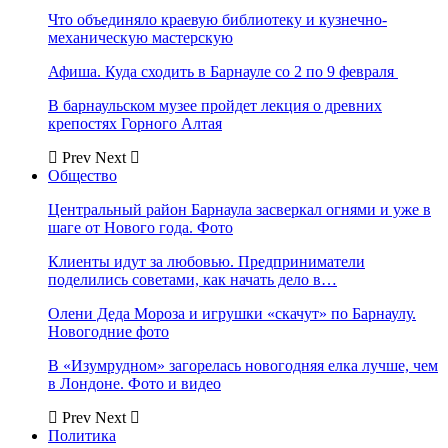
Что объединяло краевую библиотеку и кузнечно-
механическую мастерскую
Афиша. Куда сходить в Барнауле со 2 по 9 февраля
В барнаульском музее пройдет лекция о древних
крепостях Горного Алтая
Prev
Next
Общество
Центральный район Барнаула засверкал огнями и уже в
шаге от Нового года. Фото
Клиенты идут за любовью. Предприниматели
поделились советами, как начать дело в…
Олени Деда Мороза и игрушки «скачут» по Барнаулу.
Новогодние фото
В «Изумрудном» загорелась новогодняя елка лучше, чем
в Лондоне. Фото и видео
Prev
Next
Политика