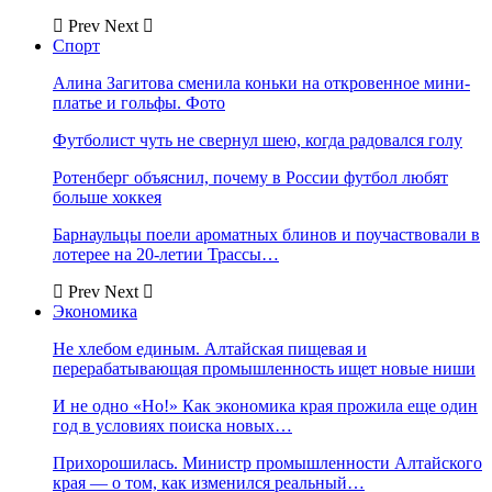
Prev
Next
Спорт
Алина Загитова сменила коньки на откровенное мини-
платье и гольфы. Фото
Футболист чуть не свернул шею, когда радовался голу
Ротенберг объяснил, почему в России футбол любят
больше хоккея
Барнаульцы поели ароматных блинов и поучаствовали в
лотерее на 20-летии Трассы…
Prev
Next
Экономика
Не хлебом единым. Алтайская пищевая и
перерабатывающая промышленность ищет новые ниши
И не одно «Но!» Как экономика края прожила еще один
год в условиях поиска новых…
Прихорошилась. Министр промышленности Алтайского
края — о том, как изменился реальный…