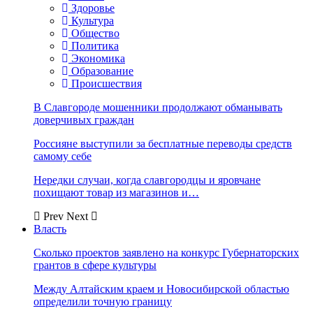
Здоровье
Культура
Общество
Политика
Экономика
Образование
Происшествия
В Славгороде мошенники продолжают обманывать
доверчивых граждан
Россияне выступили за бесплатные переводы средств
самому себе
Нередки случаи, когда славгородцы и яровчане
похищают товар из магазинов и…
Prev
Next
Власть
Сколько проектов заявлено на конкурс Губернаторских
грантов в сфере культуры
Между Алтайским краем и Новосибирской областью
определили точную границу