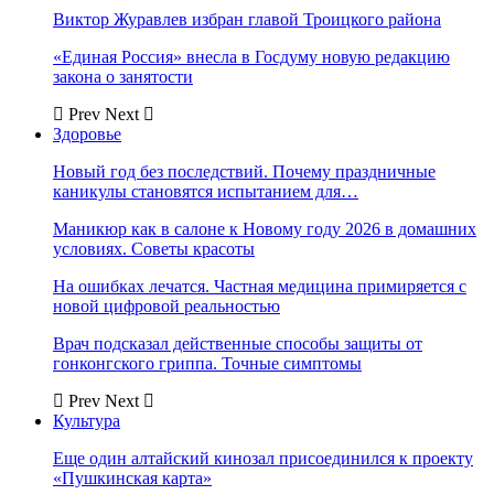
Виктор Журавлев избран главой Троицкого района
«Единая Россия» внесла в Госдуму новую редакцию
закона о занятости
Prev
Next
Здоровье
Новый год без последствий. Почему праздничные
каникулы становятся испытанием для…
Маникюр как в салоне к Новому году 2026 в домашних
условиях. Советы красоты
На ошибках лечатся. Частная медицина примиряется с
новой цифровой реальностью
Врач подсказал действенные способы защиты от
гонконгского гриппа. Точные симптомы
Prev
Next
Культура
Еще один алтайский кинозал присоединился к проекту
«Пушкинская карта»