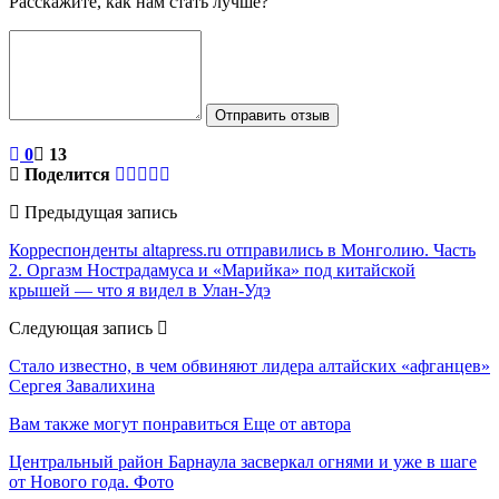
Расскажите, как нам стать лучше?
Отправить отзыв
0
13
Поделится
Предыдущая запись
Корреспонденты altapress.ru отправились в Монголию. Часть
2. Оргазм Нострадамуса и «Марийка» под китайской
крышей — что я видел в Улан-Удэ
Следующая запись
Стало известно, в чем обвиняют лидера алтайских «афганцев»
Сергея Завалихина
Вам также могут понравиться
Еще от автора
Центральный район Барнаула засверкал огнями и уже в шаге
от Нового года. Фото