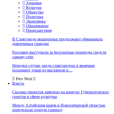
Здоровье
Культура
Общество
Политика
Экономика
Образование
Происшествия
В Славгороде мошенники продолжают обманывать
доверчивых граждан
Россияне выступили за бесплатные переводы средств
самому себе
Нередки случаи, когда славгородцы и яровчане
похищают товар из магазинов и…
Prev
Next
Власть
Сколько проектов заявлено на конкурс Губернаторских
грантов в сфере культуры
Между Алтайским краем и Новосибирской областью
определили точную границу