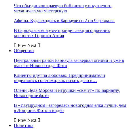
Что объединяло краевую библиотеку и кузнечно-
механическую мастерскую
Афиша. Куда сходить в Барнауле со 2 по 9 февраля
В барнаульском музее пройдет лекция о древних
крепостях Горного Алтая
Prev
Next
Общество
Центральный район Барнаула засверкал огнями и уже в
шаге от Нового года. Фото
Клиенты идут за любовью. Предприниматели
поделились советами, как начать дело в…
Олени Деда Мороза и игрушки «скачут» по Барнаулу.
Новогодние фото
В «Изумрудном» загорелась новогодняя елка лучше, чем
в Лондоне. Фото и видео
Prev
Next
Политика