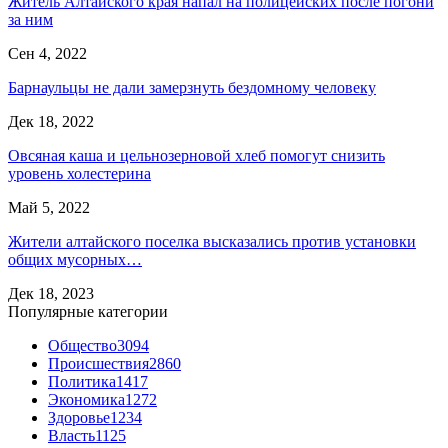
Житель Алтайского края напал на полицейских после погони
за ним
Сен 4, 2022
Барнаульцы не дали замерзнуть бездомному человеку
Дек 18, 2022
Овсяная каша и цельнозерновой хлеб помогут снизить
уровень холестерина
Май 5, 2022
Жители алтайского поселка высказались против установки
общих мусорных…
Дек 18, 2023
Популярные категории
Общество
3094
Происшествия
2860
Политика
1417
Экономика
1272
Здоровье
1234
Власть
1125