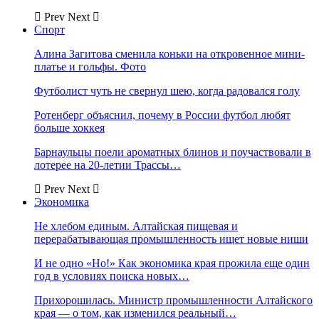
Prev
Next
Спорт
Алина Загитова сменила коньки на откровенное мини-
платье и гольфы. Фото
Футболист чуть не свернул шею, когда радовался голу
Ротенберг объяснил, почему в России футбол любят
больше хоккея
Барнаульцы поели ароматных блинов и поучаствовали в
лотерее на 20-летии Трассы…
Prev
Next
Экономика
Не хлебом единым. Алтайская пищевая и
перерабатывающая промышленность ищет новые ниши
И не одно «Но!» Как экономика края прожила еще один
год в условиях поиска новых…
Прихорошилась. Министр промышленности Алтайского
края — о том, как изменился реальный…