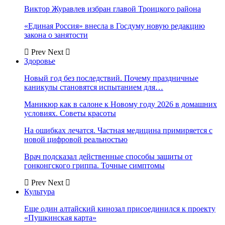
Виктор Журавлев избран главой Троицкого района
«Единая Россия» внесла в Госдуму новую редакцию
закона о занятости
Prev
Next
Здоровье
Новый год без последствий. Почему праздничные
каникулы становятся испытанием для…
Маникюр как в салоне к Новому году 2026 в домашних
условиях. Советы красоты
На ошибках лечатся. Частная медицина примиряется с
новой цифровой реальностью
Врач подсказал действенные способы защиты от
гонконгского гриппа. Точные симптомы
Prev
Next
Культура
Еще один алтайский кинозал присоединился к проекту
«Пушкинская карта»