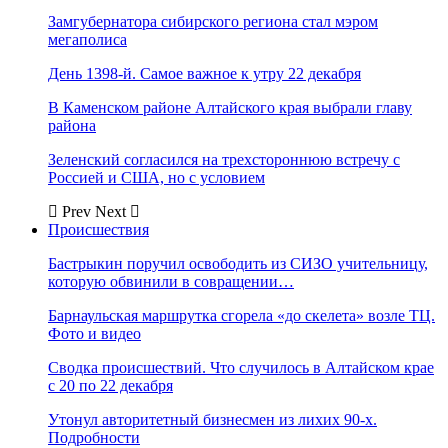
Замгубернатора сибирского региона стал мэром
мегаполиса
День 1398-й. Самое важное к утру 22 декабря
В Каменском районе Алтайского края выбрали главу
района
Зеленский согласился на трехстороннюю встречу с
Россией и США, но с условием
Prev
Next
Происшествия
Бастрыкин поручил освободить из СИЗО учительницу,
которую обвинили в совращении…
Барнаульская маршрутка сгорела «до скелета» возле ТЦ.
Фото и видео
Сводка происшествий. Что случилось в Алтайском крае
с 20 по 22 декабря
Утонул авторитетный бизнесмен из лихих 90-х.
Подробности