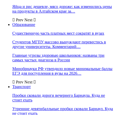
Яйца и рис дешевле, мясо дороже: как изменились цены
на продукты в Алтайском крае за…
Prev
Next
Образование
Существенную часть платных мест сократят в вузах
Студентов МГПУ массово вынуждают перевестись в
другие университеты. Комментарий…
Главные угрозы здоровью школьников: названы три
самых частых диагноза в России
Минобрнауки РФ утвердило новые минимальные баллы
ЕГЭ для поступления в вузы на 2026…
Prev
Next
Транспорт
Пробки сковали дороги вечернего Барнаула. Куда не
стоит ехать
Утренние девятибалльные пробки сковали Барнаул. Куда
не стоит ехать