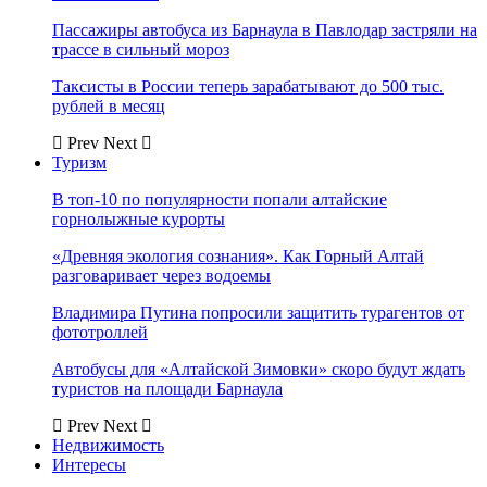
Пассажиры автобуса из Барнаула в Павлодар застряли на
трассе в сильный мороз
Таксисты в России теперь зарабатывают до 500 тыс.
рублей в месяц
Prev
Next
Туризм
В топ-10 по популярности попали алтайские
горнолыжные курорты
«Древняя экология сознания». Как Горный Алтай
разговаривает через водоемы
Владимира Путина попросили защитить турагентов от
фототроллей
Автобусы для «Алтайской Зимовки» скоро будут ждать
туристов на площади Барнаула
Prev
Next
Недвижимость
Интересы