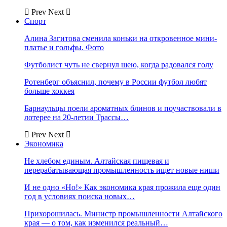
Prev
Next
Спорт
Алина Загитова сменила коньки на откровенное мини-
платье и гольфы. Фото
Футболист чуть не свернул шею, когда радовался голу
Ротенберг объяснил, почему в России футбол любят
больше хоккея
Барнаульцы поели ароматных блинов и поучаствовали в
лотерее на 20-летии Трассы…
Prev
Next
Экономика
Не хлебом единым. Алтайская пищевая и
перерабатывающая промышленность ищет новые ниши
И не одно «Но!» Как экономика края прожила еще один
год в условиях поиска новых…
Прихорошилась. Министр промышленности Алтайского
края — о том, как изменился реальный…