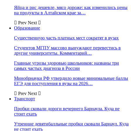
Яйца и рис дешевле, мясо дороже: как изменились цены
на продукты в Алтайском крае за…
Prev
Next
Образование
Существенную часть платных мест сократят в вузах
Студентов МГПУ массово вынуждают перевестись в
другие университеты. Комментарий…
Главные угрозы здоровью школьников: названы три
самых частых диагноза в России
Минобрнауки РФ утвердило новые минимальные баллы
ЕГЭ для поступления в вузы на 2026…
Prev
Next
Транспорт
Пробки сковали дороги вечернего Барнаула. Куда не
стоит ехать
Утренние девятибалльные пробки сковали Барнаул. Куда
не стоит ехать