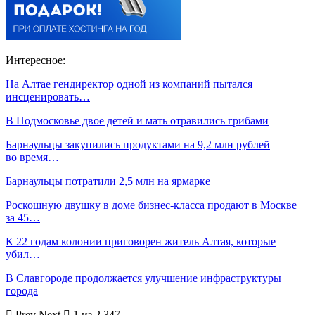
Интересное:
На Алтае гендиректор одной из компаний пытался
инсценировать…
В Подмосковье двое детей и мать отравились грибами
Барнаульцы закупились продуктами на 9,2 млн рублей
во время…
Барнаульцы потратили 2,5 млн на ярмарке
Роскошную двушку в доме бизнес-класса продают в Москве
за 45…
К 22 годам колонии приговорен житель Алтая, которые
убил…
В Славгороде продолжается улучшение инфраструктуры
города
Prev
Next
1 из 2 347