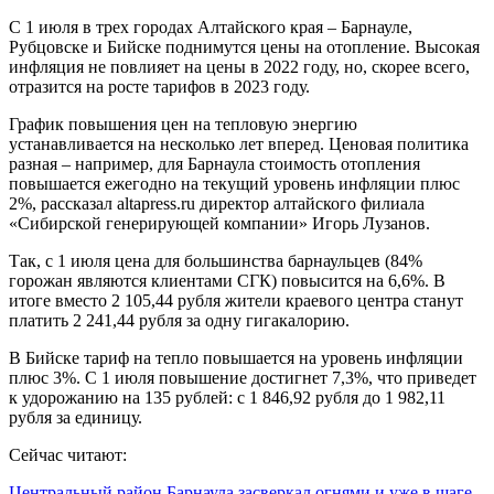
С 1 июля в трех городах Алтайского края – Барнауле,
Рубцовске и Бийске поднимутся цены на отопление. Высокая
инфляция не повлияет на цены в 2022 году, но, скорее всего,
отразится на росте тарифов в 2023 году.
График повышения цен на тепловую энергию
устанавливается на несколько лет вперед. Ценовая политика
разная – например, для Барнаула стоимость отопления
повышается ежегодно на текущий уровень инфляции плюс
2%, рассказал altapress.ru директор алтайского филиала
«Сибирской генерирующей компании» Игорь Лузанов.
Так, с 1 июля цена для большинства барнаульцев (84%
горожан являются клиентами СГК) повысится на 6,6%. В
итоге вместо 2 105,44 рубля жители краевого центра станут
платить 2 241,44 рубля за одну гигакалорию.
В Бийске тариф на тепло повышается на уровень инфляции
плюс 3%. С 1 июля повышение достигнет 7,3%, что приведет
к удорожанию на 135 рублей: с 1 846,92 рубля до 1 982,11
рубля за единицу.
Сейчас читают:
Центральный район Барнаула засверкал огнями и уже в шаге