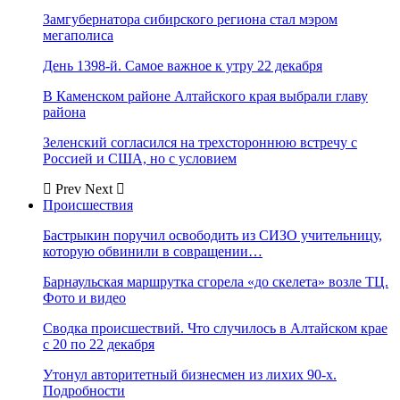
Замгубернатора сибирского региона стал мэром
мегаполиса
День 1398-й. Самое важное к утру 22 декабря
В Каменском районе Алтайского края выбрали главу
района
Зеленский согласился на трехстороннюю встречу с
Россией и США, но с условием
Prev
Next
Происшествия
Бастрыкин поручил освободить из СИЗО учительницу,
которую обвинили в совращении…
Барнаульская маршрутка сгорела «до скелета» возле ТЦ.
Фото и видео
Сводка происшествий. Что случилось в Алтайском крае
с 20 по 22 декабря
Утонул авторитетный бизнесмен из лихих 90-х.
Подробности