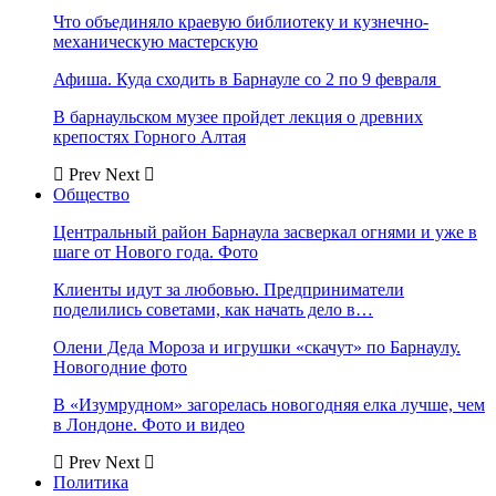
Что объединяло краевую библиотеку и кузнечно-
механическую мастерскую
Афиша. Куда сходить в Барнауле со 2 по 9 февраля
В барнаульском музее пройдет лекция о древних
крепостях Горного Алтая
Prev
Next
Общество
Центральный район Барнаула засверкал огнями и уже в
шаге от Нового года. Фото
Клиенты идут за любовью. Предприниматели
поделились советами, как начать дело в…
Олени Деда Мороза и игрушки «скачут» по Барнаулу.
Новогодние фото
В «Изумрудном» загорелась новогодняя елка лучше, чем
в Лондоне. Фото и видео
Prev
Next
Политика