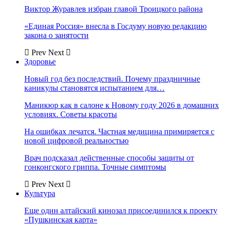
Виктор Журавлев избран главой Троицкого района
«Единая Россия» внесла в Госдуму новую редакцию
закона о занятости
Prev
Next
Здоровье
Новый год без последствий. Почему праздничные
каникулы становятся испытанием для…
Маникюр как в салоне к Новому году 2026 в домашних
условиях. Советы красоты
На ошибках лечатся. Частная медицина примиряется с
новой цифровой реальностью
Врач подсказал действенные способы защиты от
гонконгского гриппа. Точные симптомы
Prev
Next
Культура
Еще один алтайский кинозал присоединился к проекту
«Пушкинская карта»