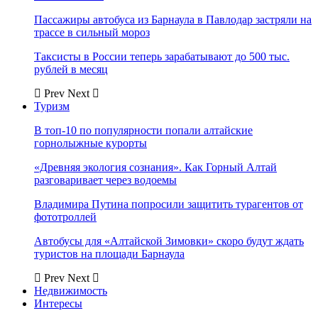
Пассажиры автобуса из Барнаула в Павлодар застряли на
трассе в сильный мороз
Таксисты в России теперь зарабатывают до 500 тыс.
рублей в месяц
Prev
Next
Туризм
В топ-10 по популярности попали алтайские
горнолыжные курорты
«Древняя экология сознания». Как Горный Алтай
разговаривает через водоемы
Владимира Путина попросили защитить турагентов от
фототроллей
Автобусы для «Алтайской Зимовки» скоро будут ждать
туристов на площади Барнаула
Prev
Next
Недвижимость
Интересы