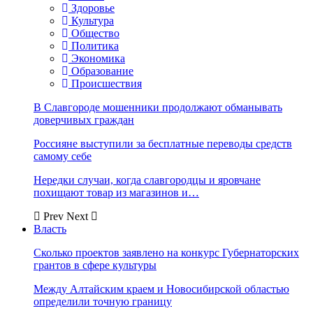
Здоровье
Культура
Общество
Политика
Экономика
Образование
Происшествия
В Славгороде мошенники продолжают обманывать
доверчивых граждан
Россияне выступили за бесплатные переводы средств
самому себе
Нередки случаи, когда славгородцы и яровчане
похищают товар из магазинов и…
Prev
Next
Власть
Сколько проектов заявлено на конкурс Губернаторских
грантов в сфере культуры
Между Алтайским краем и Новосибирской областью
определили точную границу