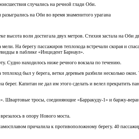
происшествия случались на речной глади Оби.
ке высота волн достигала двух метров. Стихия застала на Оби д
мели. На берегу пассажиров теплохода встречали скорая и спаса
евидцы в паблике «Инцидент Барнаул».
рту. Судно находилось ниже речного вокзала по течению.
 теплоход был у берега, ветки деревьев разбили несколько окон
 берег. Капитан не дал им этого сделать и велел прекратить па
а». Швартовые тросы, соединяющие «Барракуду-1» и баржу-веран
врезалось в опору Нового моста.
и самосплавом причалила к противоположному берегу. 40 пассаж