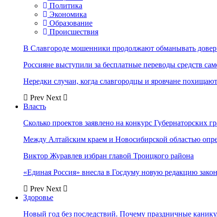
Политика
Экономика
Образование
Происшествия
В Славгороде мошенники продолжают обманывать довер
Россияне выступили за бесплатные переводы средств сам
Нередки случаи, когда славгородцы и яровчане похищают
Prev
Next
Власть
Сколько проектов заявлено на конкурс Губернаторских гр
Между Алтайским краем и Новосибирской областью опр
Виктор Журавлев избран главой Троицкого района
«Единая Россия» внесла в Госдуму новую редакцию закон
Prev
Next
Здоровье
Новый год без последствий. Почему праздничные каник