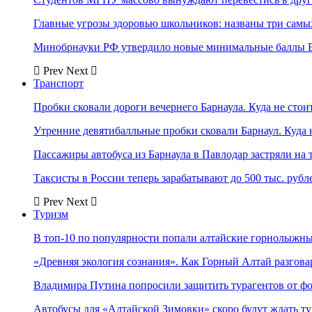
Главные угрозы здоровью школьников: названы три самых
Минобрнауки РФ утвердило новые минимальные баллы Е
Prev
Next
Транспорт
Пробки сковали дороги вечернего Барнаула. Куда не стоит
Утренние девятибалльные пробки сковали Барнаул. Куда н
Пассажиры автобуса из Барнаула в Павлодар застряли на 
Таксисты в России теперь зарабатывают до 500 тыс. рубл
Prev
Next
Туризм
В топ-10 по популярности попали алтайские горнолыжн
«Древняя экология сознания». Как Горный Алтай разгова
Владимира Путина попросили защитить турагентов от ф
Автобусы для «Алтайской Зимовки» скоро будут ждать ту