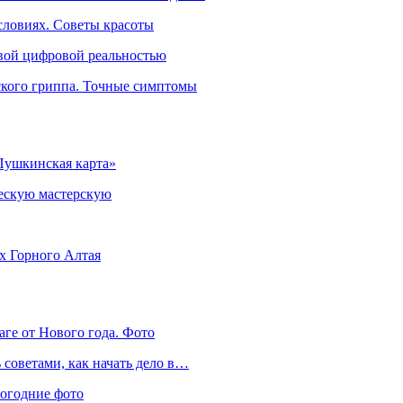
словиях. Советы красоты
овой цифровой реальностью
ского гриппа. Точные симптомы
Пушкинская карта»
ческую мастерскую
ях Горного Алтая
аге от Нового года. Фото
советами, как начать дело в…
вогодние фото