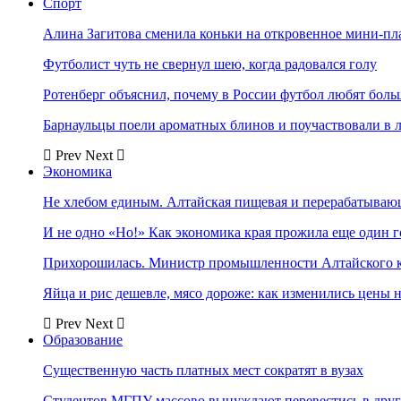
Спорт
Алина Загитова сменила коньки на откровенное мини-пл
Футболист чуть не свернул шею, когда радовался голу
Ротенберг объяснил, почему в России футбол любят боль
Барнаульцы поели ароматных блинов и поучаствовали в 
Prev
Next
Экономика
Не хлебом единым. Алтайская пищевая и перерабатыва
И не одно «Но!» Как экономика края прожила еще один 
Прихорошилась. Министр промышленности Алтайского к
Яйца и рис дешевле, мясо дороже: как изменились цены 
Prev
Next
Образование
Существенную часть платных мест сократят в вузах
Студентов МГПУ массово вынуждают перевестись в дру