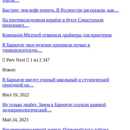
элиты…
Быстрее, чем кофе попить. В Росреестре рассказали, как…
На противолодочном корабле в бухте Севастополя
произошел…
Компания Microsoft отменила драйверы для принтеров
В Барнауле двое мужчин проникли ночью в
университетскую…
Prev
Next
1 из 2 347
Новое:
В Барнауле введут единый школьный и студенческий
проездной на…
Июл 19, 2022
Не только диабет. Зачем в Барнауле создали краевой
эндокринологический…
Май 24, 2023
Несовершеннолетний житель Первомайского района