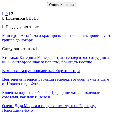
Отправить отзыв
0
2
Поделится
Предыдущая запись
Минздрав Алтайского края призывает поставить прививку от
гриппа до ноября
Следующая запись
Кто такая Катерина Майерс — трансгендер и экс-сотрудница
ФСБ, оштрафованная за попытку покинуть Россию
Вам также могут понравиться
Еще от автора
Центральный район Барнаула засверкал огнями и уже в шаге
от Нового года. Фото
Клиенты идут за любовью. Предприниматели поделились
советами, как начать дело в…
Олени Деда Мороза и игрушки «скачут» по Барнаулу.
Новогодние фото