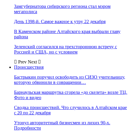
Замгубернатора сибирского региона стал мэром
мегаполиса
День 1398-й. Самое важное к утру 22 декабря
В Каменском районе Алтайского края выбрали главу
района
Зеленский согласился на трехстороннюю встречу с
Россией и США, но с условием
Prev
Next
Происшествия
Бастрыкин поручил освободить из СИЗО учительницу,
которую обвинили в совращении…
Барнаульская маршрутка сгорела «до скелета» возле ТЦ.
Фото и видео
Сводка происшествий. Что случилось в Алтайском крае
с 20 по 22 декабря
Утонул авторитетный бизнесмен из лихих 90-х.
Подробности