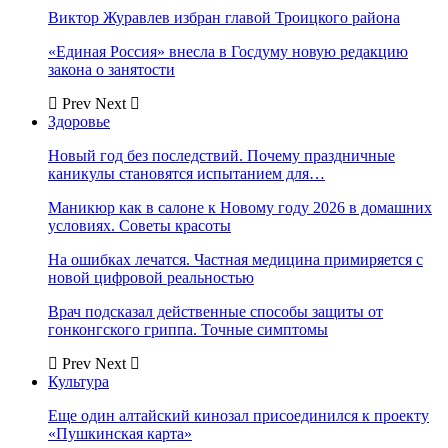
Виктор Журавлев избран главой Троицкого района
«Единая Россия» внесла в Госдуму новую редакцию
закона о занятости
Prev
Next
Здоровье
Новый год без последствий. Почему праздничные
каникулы становятся испытанием для…
Маникюр как в салоне к Новому году 2026 в домашних
условиях. Советы красоты
На ошибках лечатся. Частная медицина примиряется с
новой цифровой реальностью
Врач подсказал действенные способы защиты от
гонконгского гриппа. Точные симптомы
Prev
Next
Культура
Еще один алтайский кинозал присоединился к проекту
«Пушкинская карта»