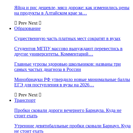
Яйца и рис дешевле, мясо дороже: как изменились цены
на продукты в Алтайском крае за…
Prev
Next
Образование
Существенную часть платных мест сократят в вузах
Студентов МГПУ массово вынуждают перевестись в
другие университеты. Комментарий…
Главные угрозы здоровью школьников: названы три
самых частых диагноза в России
Минобрнауки РФ утвердило новые минимальные баллы
ЕГЭ для поступления в вузы на 2026…
Prev
Next
Транспорт
Пробки сковали дороги вечернего Барнаула. Куда не
стоит ехать
Утренние девятибалльные пробки сковали Барнаул. Куда
не стоит ехать