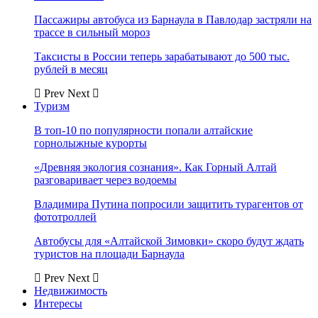
Пассажиры автобуса из Барнаула в Павлодар застряли на
трассе в сильный мороз
Таксисты в России теперь зарабатывают до 500 тыс.
рублей в месяц
Prev
Next
Туризм
В топ-10 по популярности попали алтайские
горнолыжные курорты
«Древняя экология сознания». Как Горный Алтай
разговаривает через водоемы
Владимира Путина попросили защитить турагентов от
фототроллей
Автобусы для «Алтайской Зимовки» скоро будут ждать
туристов на площади Барнаула
Prev
Next
Недвижимость
Интересы