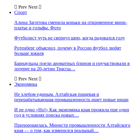
Prev
Next
Спорт
Алина Загитова сменила коньки на откровенное мини-
платье и гольфы. Фото
Футболист чуть не свернул шею, когда радовался голу
Ротенберг объяснил, почему в России футбол любят
больше хоккея
Барнаульцы поели ароматных блинов и поучаствовали в
лотерее на 20-летии Трассы…
Prev
Next
Экономика
Не хлебом единым. Алтайская пищевая и
перерабатывающая промышленность ищет новые ниши
И не одно «Но!» Как экономика края прожила еще один
год в условиях поиска новых…
Прихорошилась. Министр промышленности Алтайского
края — о том, как изменился реальный…