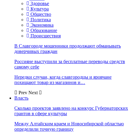
Здоровье
Культура
Общество
Политика
Экономика
Образование
Происшествия
В Славгороде мошенники продолжают обманывать
доверчивых граждан
Россияне выступили за бесплатные переводы средств
самому себе
Нередки случаи, когда славгородцы и яровчане
похищают товар из магазинов и…
Prev
Next
Власть
Сколько проектов заявлено на конкурс Губернаторских
грантов в сфере культуры
Между Алтайским краем и Новосибирской областью
определили точную границу