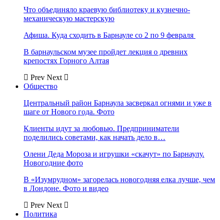
Что объединяло краевую библиотеку и кузнечно-
механическую мастерскую
Афиша. Куда сходить в Барнауле со 2 по 9 февраля
В барнаульском музее пройдет лекция о древних
крепостях Горного Алтая
Prev
Next
Общество
Центральный район Барнаула засверкал огнями и уже в
шаге от Нового года. Фото
Клиенты идут за любовью. Предприниматели
поделились советами, как начать дело в…
Олени Деда Мороза и игрушки «скачут» по Барнаулу.
Новогодние фото
В «Изумрудном» загорелась новогодняя елка лучше, чем
в Лондоне. Фото и видео
Prev
Next
Политика