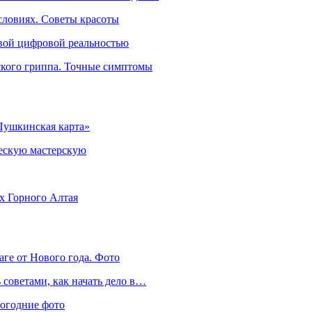
словиях. Советы красоты
овой цифровой реальностью
ского гриппа. Точные симптомы
Пушкинская карта»
ческую мастерскую
ях Горного Алтая
аге от Нового года. Фото
советами, как начать дело в…
вогодние фото