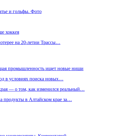
атье и гольфы. Фото
ше хоккея
лотерее на 20-летии Трассы…
ющая промышленность ищет новые ниши
год в условиях поиска новых…
рая — о том, как изменился реальный…
на продукты в Алтайском крае за…
гие университеты. Комментарий…