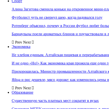
Спорт
Алина Загитова сменила коньки на откровенное мини-пл
Футболист чуть не свернул шею, когда радовался голу
Ротенберг объяснил, почему в России футбол любят боль
Барнаульцы поели ароматных блинов и поучаствовали в 
Prev
Next
Экономика
Не хлебом единым. Алтайская пищевая и перерабатыва
И не одно «Но!» Как экономика края прожила еще один 
Прихорошилась. Министр промышленности Алтайского к
Яйца и рис дешевле, мясо дороже: как изменились цены 
Prev
Next
Образование
Существенную часть платных мест сократят в вузах
Студентов МГПУ массово вынуждают перевестись в дру