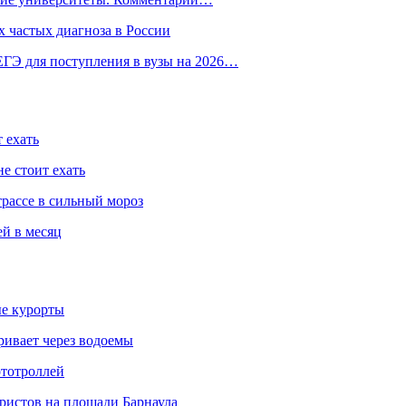
 частых диагноза в России
ГЭ для поступления в вузы на 2026…
 ехать
е стоит ехать
трассе в сильный мороз
ей в месяц
ые курорты
ривает через водоемы
ототроллей
ристов на площади Барнаула