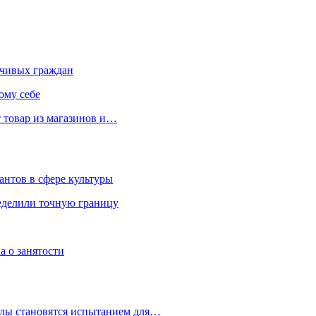
чивых граждан
ому себе
 товар из магазинов и…
антов в сфере культуры
еделили точную границу
а о занятости
улы становятся испытанием для…