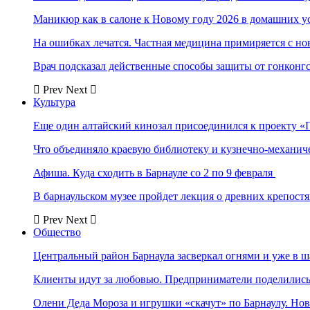
Маникюр как в салоне к Новому году 2026 в домашних у
На ошибках лечатся. Частная медицина примиряется с н
Врач подсказал действенные способы защиты от гонконг
Prev
Next
Культура
Еще один алтайский кинозал присоединился к проекту «
Что объединяло краевую библиотеку и кузнечно-механи
Афиша. Куда сходить в Барнауле со 2 по 9 февраля
В барнаульском музее пройдет лекция о древних крепост
Prev
Next
Общество
Центральный район Барнаула засверкал огнями и уже в ш
Клиенты идут за любовью. Предприниматели поделились 
Олени Деда Мороза и игрушки «скачут» по Барнаулу. Но