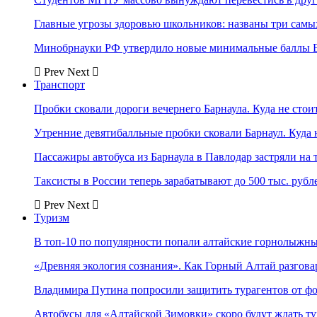
Главные угрозы здоровью школьников: названы три самых
Минобрнауки РФ утвердило новые минимальные баллы Е
Prev
Next
Транспорт
Пробки сковали дороги вечернего Барнаула. Куда не стоит
Утренние девятибалльные пробки сковали Барнаул. Куда н
Пассажиры автобуса из Барнаула в Павлодар застряли на 
Таксисты в России теперь зарабатывают до 500 тыс. рубл
Prev
Next
Туризм
В топ-10 по популярности попали алтайские горнолыжн
«Древняя экология сознания». Как Горный Алтай разгова
Владимира Путина попросили защитить турагентов от ф
Автобусы для «Алтайской Зимовки» скоро будут ждать ту