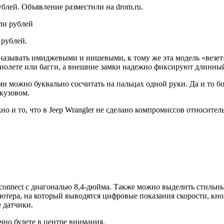
ублей. Объявление разместили на drom.ru.
 рублей.
о называть имиджевыми и нишевыми, к тому же эта модель «везет
бриолете или багги, а внешние замки надежно фиксируют длинный
можно буквально сосчитать на пальцах одной руки. Да и то бол
кузовом.
о и то, что в Jeep Wrangler не сделано компромиссов относите
connect с диагональю 8,4-дюйма. Также можно выделить стильн
ера, на который выводятся цифровые показания скорости, кноп
 датчики.
чно будете в центре внимания.