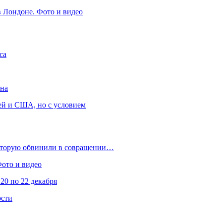
в Лондоне. Фото и видео
са
она
ей и США, но с условием
которую обвинили в совращении…
Фото и видео
20 по 22 декабря
ости