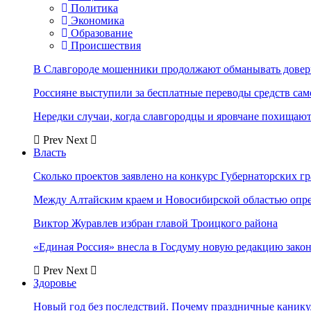
Политика
Экономика
Образование
Происшествия
В Славгороде мошенники продолжают обманывать довер
Россияне выступили за бесплатные переводы средств сам
Нередки случаи, когда славгородцы и яровчане похищают
Prev
Next
Власть
Сколько проектов заявлено на конкурс Губернаторских гр
Между Алтайским краем и Новосибирской областью опр
Виктор Журавлев избран главой Троицкого района
«Единая Россия» внесла в Госдуму новую редакцию закон
Prev
Next
Здоровье
Новый год без последствий. Почему праздничные каник