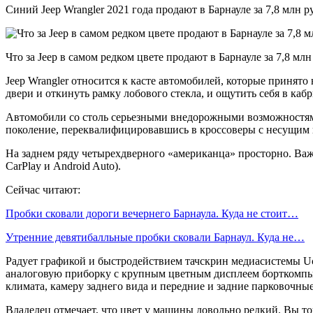
Синий Jeep Wrangler 2021 года продают в Барнауле за 7,8 млн р
Что за Jeep в самом редком цвете продают в Барнауле за 7,8 млн
Jeep Wrangler относится к касте автомобилей, которые принят
двери и откинуть рамку лобового стекла, и ощутить себя в ка
Автомобили со столь серьезными внедорожными возможностями 
поколение, переквалифицировавшись в кроссоверы с несущим 
На заднем ряду четырехдверного «американца» просторно. Важн
CarPlay и Android Auto).
Сейчас читают:
Пробки сковали дороги вечернего Барнаула. Куда не стоит…
Утренние девятибалльные пробки сковали Барнаул. Куда не…
Радует графикой и быстродействием тачскрин медиасистемы U
аналоговую приборку с крупным цветным дисплеем борткомпьют
климата, камеру заднего вида и передние и задние парковочные
Владелец отмечает, что цвет у машины довольно редкий. Вы то