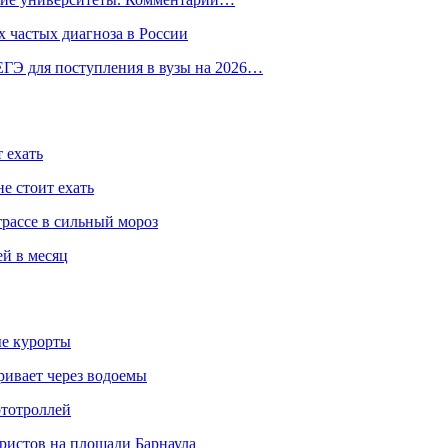
 частых диагноза в России
ГЭ для поступления в вузы на 2026…
 ехать
е стоит ехать
трассе в сильный мороз
ей в месяц
ые курорты
ривает через водоемы
ототроллей
ристов на площади Барнаула