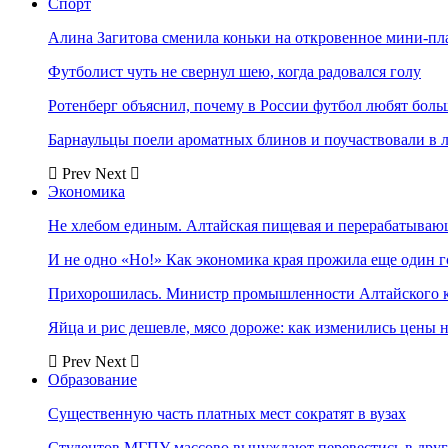
Спорт
Алина Загитова сменила коньки на откровенное мини-пл
Футболист чуть не свернул шею, когда радовался голу
Ротенберг объяснил, почему в России футбол любят боль
Барнаульцы поели ароматных блинов и поучаствовали в 
Prev
Next
Экономика
Не хлебом единым. Алтайская пищевая и перерабатыва
И не одно «Но!» Как экономика края прожила еще один 
Прихорошилась. Министр промышленности Алтайского к
Яйца и рис дешевле, мясо дороже: как изменились цены 
Prev
Next
Образование
Существенную часть платных мест сократят в вузах
Студентов МГПУ массово вынуждают перевестись в дру