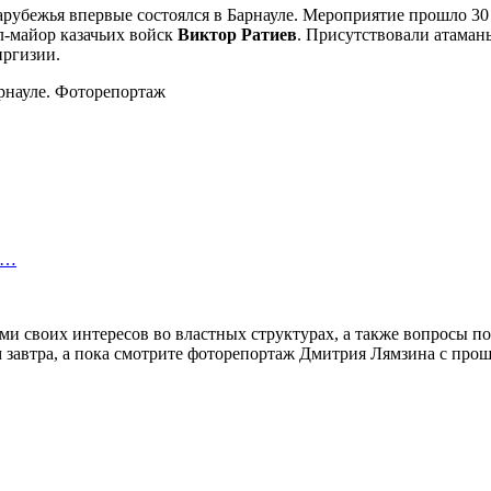
арубежья впервые состоялся в Барнауле. Мероприятие прошло 30
л-майор казачьих войск
Виктор Ратиев
. Присутствовали атаманы
иргизии.
т…
ми своих интересов во властных структурах, а также вопросы 
м завтра, а пока смотрите фоторепортаж Дмитрия Лямзина с про