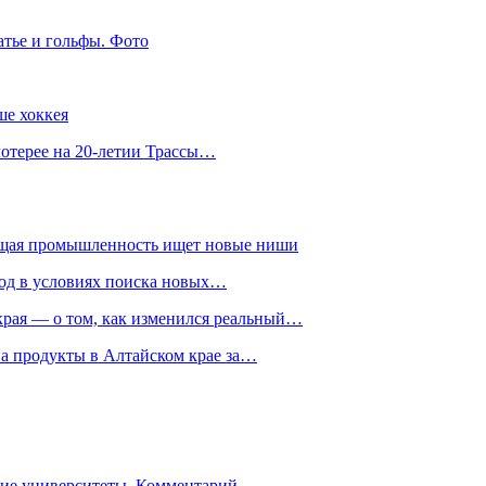
атье и гольфы. Фото
ше хоккея
лотерее на 20-летии Трассы…
ющая промышленность ищет новые ниши
год в условиях поиска новых…
рая — о том, как изменился реальный…
на продукты в Алтайском крае за…
гие университеты. Комментарий…