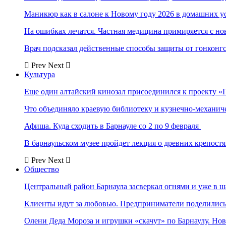
Маникюр как в салоне к Новому году 2026 в домашних у
На ошибках лечатся. Частная медицина примиряется с н
Врач подсказал действенные способы защиты от гонконг
Prev
Next
Культура
Еще один алтайский кинозал присоединился к проекту «
Что объединяло краевую библиотеку и кузнечно-механи
Афиша. Куда сходить в Барнауле со 2 по 9 февраля
В барнаульском музее пройдет лекция о древних крепост
Prev
Next
Общество
Центральный район Барнаула засверкал огнями и уже в ш
Клиенты идут за любовью. Предприниматели поделились 
Олени Деда Мороза и игрушки «скачут» по Барнаулу. Но