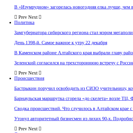
В «Изумрудном» загорелась новогодняя елка лучше, чем 
Prev
Next
Политика
Замгубернатора сибирского региона стал мэром мегаполи
День 1398-й. Самое важное к утру 22 декабря
В Каменском районе Алтайского края выбрали главу рай
Зеленский согласился на трехстороннюю встречу с Росси
Prev
Next
Происшествия
Бастрыкин поручил освободить из СИЗО учительницу, 
Барнаульская маршрутка сгорела «до скелета» возле ТЦ. 
Сводка происшествий. Что случилось в Алтайском крае с 
Утонул авторитетный бизнесмен из лихих 90-х. Подробн
Prev
Next