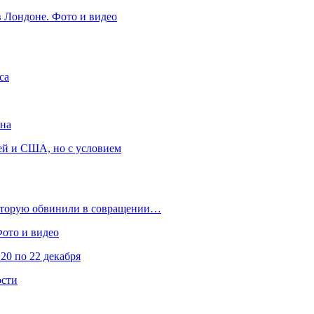
в Лондоне. Фото и видео
са
она
ей и США, но с условием
которую обвинили в совращении…
Фото и видео
20 по 22 декабря
ости