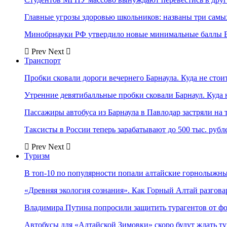
Главные угрозы здоровью школьников: названы три самых
Минобрнауки РФ утвердило новые минимальные баллы Е
Prev
Next
Транспорт
Пробки сковали дороги вечернего Барнаула. Куда не стоит
Утренние девятибалльные пробки сковали Барнаул. Куда н
Пассажиры автобуса из Барнаула в Павлодар застряли на 
Таксисты в России теперь зарабатывают до 500 тыс. рубл
Prev
Next
Туризм
В топ-10 по популярности попали алтайские горнолыжн
«Древняя экология сознания». Как Горный Алтай разгова
Владимира Путина попросили защитить турагентов от ф
Автобусы для «Алтайской Зимовки» скоро будут ждать ту