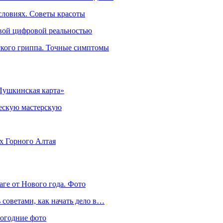
словиях. Советы красоты
овой цифровой реальностью
ского гриппа. Точные симптомы
Пушкинская карта»
ческую мастерскую
ях Горного Алтая
аге от Нового года. Фото
советами, как начать дело в…
вогодние фото