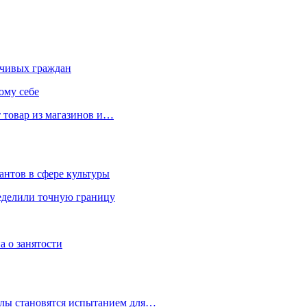
чивых граждан
ому себе
 товар из магазинов и…
антов в сфере культуры
еделили точную границу
а о занятости
улы становятся испытанием для…