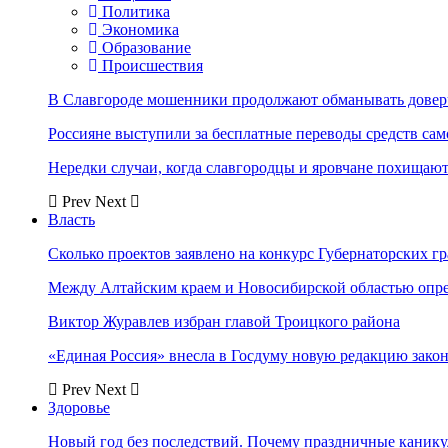
Политика
Экономика
Образование
Происшествия
В Славгороде мошенники продолжают обманывать довер
Россияне выступили за бесплатные переводы средств сам
Нередки случаи, когда славгородцы и яровчане похищают
Prev
Next
Власть
Сколько проектов заявлено на конкурс Губернаторских гр
Между Алтайским краем и Новосибирской областью опр
Виктор Журавлев избран главой Троицкого района
«Единая Россия» внесла в Госдуму новую редакцию закон
Prev
Next
Здоровье
Новый год без последствий. Почему праздничные каник