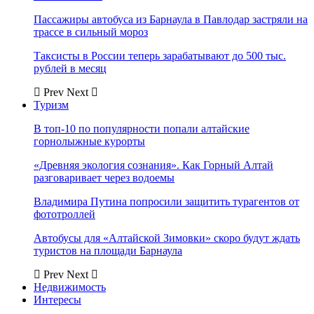
Пассажиры автобуса из Барнаула в Павлодар застряли на
трассе в сильный мороз
Таксисты в России теперь зарабатывают до 500 тыс.
рублей в месяц
Prev
Next
Туризм
В топ-10 по популярности попали алтайские
горнолыжные курорты
«Древняя экология сознания». Как Горный Алтай
разговаривает через водоемы
Владимира Путина попросили защитить турагентов от
фототроллей
Автобусы для «Алтайской Зимовки» скоро будут ждать
туристов на площади Барнаула
Prev
Next
Недвижимость
Интересы