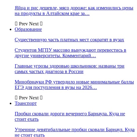
Яйца и рис дешевле, мясо дороже: как изменились цены
на продукты в Алтайском крае за…
Prev
Next
Образование
Существенную часть платных мест сократят в вузах
Студентов МГПУ массово вынуждают перевестись в
другие университеты. Комментарий…
Главные угрозы здоровью школьников: названы три
самых частых диагноза в России
Минобрнауки РФ утвердило новые минимальные баллы
ЕГЭ для поступления в вузы на 2026…
Prev
Next
Транспорт
Пробки сковали дороги вечернего Барнаула. Куда не
стоит ехать
Утренние девятибалльные пробки сковали Барнаул. Куда
не стоит ехать