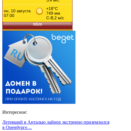
Интересное:
Летевший в Анталью лайнер экстренно приземлился
в Оренбурге…