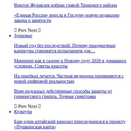
Виктор Журавлев избран главой Троицкого района
«Единая Россия» внесла в Госдуму новую редакцию
закона о занятости
Prev
Next
Здоровье
Новый год без последствий. Почему праздничные
каникулы становятся испытанием для…
Маникюр как в салоне к Новому году 2026 в домашних
условиях. Советы красоты
На ошибках лечатся. Частная медицина примиряется с
новой цифровой реальностью
Врач подсказал действенные способы защиты от
гонконгского гриппа. Точные симптомы
Prev
Next
Культура
Еще один алтайский кинозал присоединился к проекту
«Пушкинская карта»