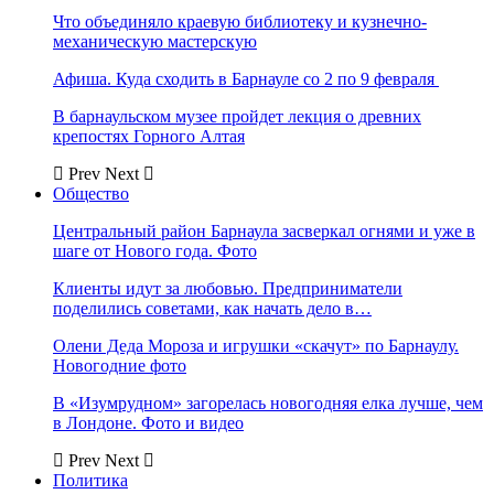
Что объединяло краевую библиотеку и кузнечно-
механическую мастерскую
Афиша. Куда сходить в Барнауле со 2 по 9 февраля
В барнаульском музее пройдет лекция о древних
крепостях Горного Алтая
Prev
Next
Общество
Центральный район Барнаула засверкал огнями и уже в
шаге от Нового года. Фото
Клиенты идут за любовью. Предприниматели
поделились советами, как начать дело в…
Олени Деда Мороза и игрушки «скачут» по Барнаулу.
Новогодние фото
В «Изумрудном» загорелась новогодняя елка лучше, чем
в Лондоне. Фото и видео
Prev
Next
Политика