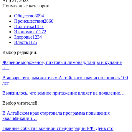
Апр 21, 2023
Популярные категории
Общество
3094
Происшествия
2860
Политика
1417
Экономика
1272
Здоровье
1234
Власть
1125
Выбор редакции:
Жареное мороженое, пихтовый лимонад, танцы и купание
в…
В январе пятерым жителям Алтайского края исполнилось 100
лет
Выяснилось, что земное притяжение влияет на появление…
Выбор читателей:
В Алтайском крае стартовала программа повышения
квалификации…
Главные события военной спецоперации РФ. День сто