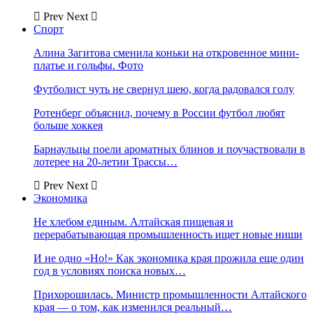
Prev
Next
Спорт
Алина Загитова сменила коньки на откровенное мини-
платье и гольфы. Фото
Футболист чуть не свернул шею, когда радовался голу
Ротенберг объяснил, почему в России футбол любят
больше хоккея
Барнаульцы поели ароматных блинов и поучаствовали в
лотерее на 20-летии Трассы…
Prev
Next
Экономика
Не хлебом единым. Алтайская пищевая и
перерабатывающая промышленность ищет новые ниши
И не одно «Но!» Как экономика края прожила еще один
год в условиях поиска новых…
Прихорошилась. Министр промышленности Алтайского
края — о том, как изменился реальный…