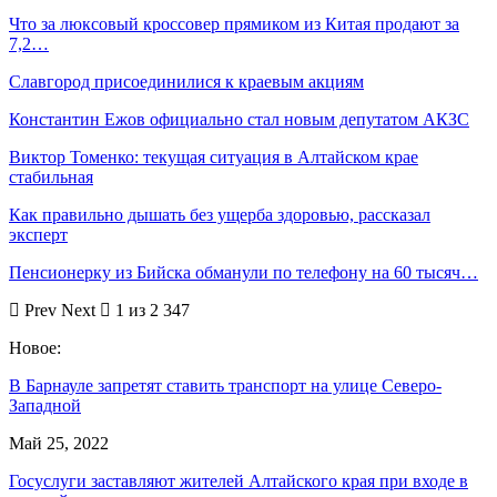
Что за люксовый кроссовер прямиком из Китая продают за
7,2…
Славгород присоединилися к краевым акциям
Константин Ежов официально стал новым депутатом АКЗС
Виктор Томенко: текущая ситуация в Алтайском крае
стабильная
Как правильно дышать без ущерба здоровью, рассказал
эксперт
Пенсионерку из Бийска обманули по телефону на 60 тысяч…
Prev
Next
1 из 2 347
Новое:
В Барнауле запретят ставить транспорт на улице Северо-
Западной
Май 25, 2022
Госуслуги заставляют жителей Алтайского края при входе в