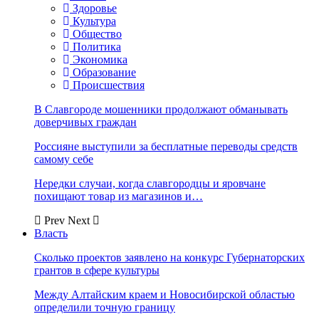
Здоровье
Культура
Общество
Политика
Экономика
Образование
Происшествия
В Славгороде мошенники продолжают обманывать
доверчивых граждан
Россияне выступили за бесплатные переводы средств
самому себе
Нередки случаи, когда славгородцы и яровчане
похищают товар из магазинов и…
Prev
Next
Власть
Сколько проектов заявлено на конкурс Губернаторских
грантов в сфере культуры
Между Алтайским краем и Новосибирской областью
определили точную границу