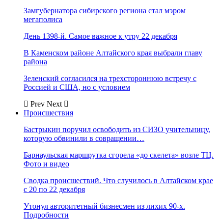
Замгубернатора сибирского региона стал мэром
мегаполиса
День 1398-й. Самое важное к утру 22 декабря
В Каменском районе Алтайского края выбрали главу
района
Зеленский согласился на трехстороннюю встречу с
Россией и США, но с условием
Prev
Next
Происшествия
Бастрыкин поручил освободить из СИЗО учительницу,
которую обвинили в совращении…
Барнаульская маршрутка сгорела «до скелета» возле ТЦ.
Фото и видео
Сводка происшествий. Что случилось в Алтайском крае
с 20 по 22 декабря
Утонул авторитетный бизнесмен из лихих 90-х.
Подробности